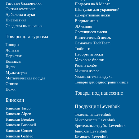
Газовые баллончики
Подарки на 8 Марта
Сигнал охотника
Шкатулки для украшений
Арбалеты и луки
Декоративные ножи
Пневматика
Водные игры
Средства выживания
3D лампы
Светящиеся маски
Товары для туризма
Кинетический песок
Самокаты TechTeam
Топоры
Тюбинги
Лопаты
Наборы из кожи
Перчатки
Меховые брелки
Компасы
Розы в колбе
Лупы
Мишки из роз
Мультитулы
Увлажнители воздуха
Металлическая посуда
Товары для одностраничников
Огниво
Ножи
Товары под нанесение
Бинокли
Продукция Levenhuk
Бинокли Tasco
Бинокли Alpen
Телескопы Levenhuk
Бинокли Breaker
Микроскопы Levenhuk
Бинокли Bushnell
Зрительные трубы Levenhuk
Бинокли Comet
Бинокли Levenhuk
Бинокли Galileo
Компасы Levenhuk