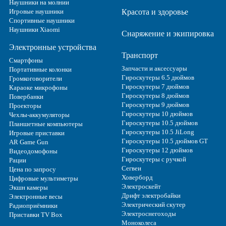
Наушники на молнии
Игровые наушники
Красота и здоровье
Спортивные наушники
Наушники Xiaomi
Снаряжение и экипировка
Электронные устройства
Транспорт
Смартфоны
Запчасти и аксессуары
Портативные колонки
Гироскутеры 6.5 дюймов
Громкоговорители
Гироскутеры 7 дюймов
Караоке микрофоны
Гироскутеры 8 дюймов
Повербанки
Гироскутеры 9 дюймов
Проекторы
Гироскутеры 10 дюймов
Чехлы-аккумуляторы
Гироскутеры 10.5 дюймов
Планшетные компьютеры
Гироскутеры 10.5 JiLong
Игровые приставки
Гироскутеры 10.5 дюймов GT
AR Game Gun
Гироскутеры 12 дюймов
Видеодомофоны
Гироскутеры с ручкой
Рации
Сегвеи
Цена по запросу
Ховерборд
Цифровые мультиметры
Электроскейт
Экшн камеры
Дрифт электробайки
Электронные весы
Электрический скутер
Радиоприёмники
Электроснегоходы
Приставки TV Box
Моноколеса