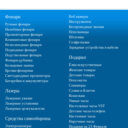
Фонари
Веб камеры
Инструменты
Ручные фонари
Беспроводные звонки
Налобные фонари
Пепельницы
Прожекторные фонари
Штативы
Кемпинговые фонари
Селфи-палки
Велосипедные фонари
Зарядные устройства и кабели
Подводные фонари
Подствольные фонари
Подарки
Фонари-дубинки
Ёлки искусственные
Кольцевые лампы
Женские товары
Брелки-фонарики
Детские товары
Светодиодные прожекторы
Попсокеты
Батарейки и аккумуляторы
Спиннеры
Лазеры
Сумки и Клатчи
Кошельки
Лазерные указки
Умные часы
Лазерные установки
Настольные часы VST
Лазерные целеуказатели
Детские часы-телефон
Настенные часы
Средства самообороны
Наручные часы
Электрошокеры
Подарки на 23 Февраля