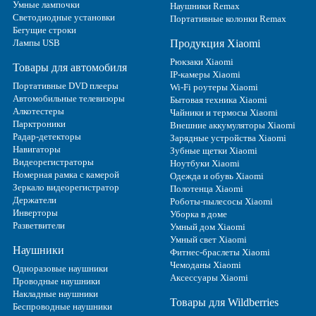
Умные лампочки
Наушники Remax
Светодиодные установки
Портативные колонки Remax
Бегущие строки
Лампы USB
Продукция Xiaomi
Рюкзаки Xiaomi
Товары для автомобиля
IP-камеры Xiaomi
Портативные DVD плееры
Wi-Fi роутеры Xiaomi
Автомобильные телевизоры
Бытовая техника Xiaomi
Алкотестеры
Чайники и термосы Xiaomi
Парктроники
Внешние аккумуляторы Xiaomi
Радар-детекторы
Зарядные устройства Xiaomi
Навигаторы
Зубные щетки Xiaomi
Видеорегистраторы
Ноутбуки Xiaomi
Номерная рамка с камерой
Одежда и обувь Xiaomi
Зеркало видеорегистратор
Полотенца Xiaomi
Держатели
Роботы-пылесосы Xiaomi
Инверторы
Уборка в доме
Разветвители
Умный дом Xiaomi
Умный свет Xiaomi
Наушники
Фитнес-браслеты Xiaomi
Чемоданы Xiaomi
Одноразовые наушники
Аксессуары Xiaomi
Проводные наушники
Накладные наушники
Товары для Wildberries
Беспроводные наушники