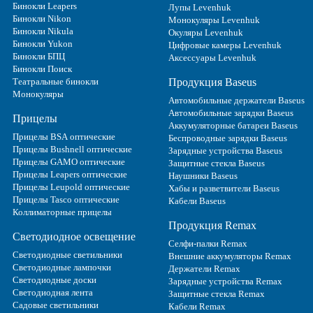
Бинокли Leapers
Лупы Levenhuk
Бинокли Nikon
Монокуляры Levenhuk
Бинокли Nikula
Окуляры Levenhuk
Бинокли Yukon
Цифровые камеры Levenhuk
Бинокли БПЦ
Аксессуары Levenhuk
Бинокли Поиск
Театральные бинокли
Продукция Baseus
Монокуляры
Автомобильные держатели Baseus
Автомобильные зарядки Baseus
Прицелы
Аккумуляторные батареи Baseus
Прицелы BSA оптические
Беспроводные зарядки Baseus
Прицелы Bushnell оптические
Зарядные устройства Baseus
Прицелы GAMO оптические
Защитные стекла Baseus
Прицелы Leapers оптические
Наушники Baseus
Прицелы Leupold оптические
Хабы и разветвители Baseus
Прицелы Tasco оптические
Кабели Baseus
Коллиматорные прицелы
Продукция Remax
Светодиодное освещение
Селфи-палки Remax
Светодиодные светильники
Внешние аккумуляторы Remax
Светодиодные лампочки
Держатели Remax
Светодиодные доски
Зарядные устройства Remax
Светодиодная лента
Защитные стекла Remax
Садовые светильники
Кабели Remax