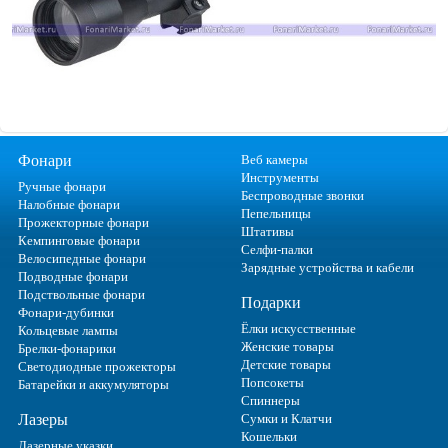
Фонари
Веб камеры
Инструменты
Ручные фонари
Беспроводные звонки
Налобные фонари
Пепельницы
Прожекторные фонари
Штативы
Кемпинговые фонари
Селфи-палки
Велосипедные фонари
Зарядные устройства и кабели
Подводные фонари
Подствольные фонари
Подарки
Фонари-дубинки
Ёлки искусственные
Кольцевые лампы
Женские товары
Брелки-фонарики
Детские товары
Светодиодные прожекторы
Попсокеты
Батарейки и аккумуляторы
Спиннеры
Лазеры
Сумки и Клатчи
Кошельки
Лазерные указки