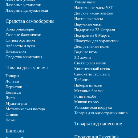
Умные часы
Лазерные установки
Настольные часы VST
Лазерные целеуказатели
Детские часы-телефон
Настенные часы
Средства самообороны
Наручные часы
Электрошокеры
Подарки на 23 Февраля
Газовые баллончики
Подарки на 8 Марта
Сигнал охотника
Шкатулки для украшений
Арбалеты и луки
Декоративные ножи
Пневматика
Водные игры
Средства выживания
3D лампы
Светящиеся маски
Товары для туризма
Кинетический песок
Самокаты TechTeam
Топоры
Тюбинги
Лопаты
Наборы из кожи
Перчатки
Меховые брелки
Компасы
Розы в колбе
Лупы
Мишки из роз
Мультитулы
Увлажнители воздуха
Металлическая посуда
Товары для одностраничников
Огниво
Ножи
Товары под нанесение
Бинокли
Продукция Levenhuk