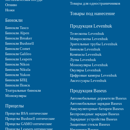
Товары для одностраничников
Огниво
Ножи
Товары под нанесение
Бинокли
Продукция Levenhuk
Бинокли Tasco
Бинокли Alpen
Телескопы Levenhuk
Бинокли Breaker
Микроскопы Levenhuk
Бинокли Bushnell
Зрительные трубы Levenhuk
Бинокли Comet
Бинокли Levenhuk
Бинокли Galileo
Компасы Levenhuk
Бинокли Leapers
Лупы Levenhuk
Бинокли Nikon
Монокуляры Levenhuk
Бинокли Nikula
Окуляры Levenhuk
Бинокли Yukon
Цифровые камеры Levenhuk
Бинокли БПЦ
Аксессуары Levenhuk
Бинокли Поиск
Театральные бинокли
Продукция Baseus
Монокуляры
Автомобильные держатели Baseus
Автомобильные зарядки Baseus
Прицелы
Аккумуляторные батареи Baseus
Прицелы BSA оптические
Беспроводные зарядки Baseus
Прицелы Bushnell оптические
Зарядные устройства Baseus
Прицелы GAMO оптические
Защитные стекла Baseus
Прицелы Leapers оптические
Наушники Baseus