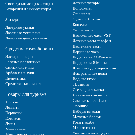
Детские товары
Светодиодные прожекторы
Попсокеты
Батарейки и аккумуляторы
Спиннеры
Лазеры
Сумки и Клатчи
Кошельки
Лазерные указки
Умные часы
Лазерные установки
Настольные часы VST
Лазерные целеуказатели
Детские часы-телефон
Настенные часы
Средства самообороны
Наручные часы
Электрошокеры
Подарки на 23 Февраля
Газовые баллончики
Подарки на 8 Марта
Сигнал охотника
Шкатулки для украшений
Арбалеты и луки
Декоративные ножи
Пневматика
Водные игры
Средства выживания
3D лампы
Светящиеся маски
Товары для туризма
Кинетический песок
Самокаты TechTeam
Топоры
Тюбинги
Лопаты
Наборы из кожи
Перчатки
Меховые брелки
Компасы
Розы в колбе
Лупы
Мишки из роз
Мультитулы
Увлажнители воздуха
Металлическая посуда