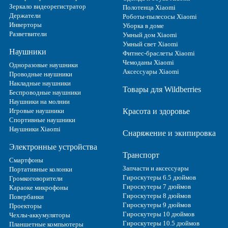
Зеркало видеорегистратор
Полотенца Xiaomi
Держатели
Роботы-пылесосы Xiaomi
Инверторы
Уборка в доме
Разветвители
Умный дом Xiaomi
Умный свет Xiaomi
Наушники
Фитнес-браслеты Xiaomi
Чемоданы Xiaomi
Одноразовые наушники
Аксессуары Xiaomi
Проводные наушники
Накладные наушники
Товары для Wildberries
Беспроводные наушники
Наушники на молнии
Игровые наушники
Красота и здоровье
Спортивные наушники
Наушники Xiaomi
Снаряжение и экипировка
Электронные устройства
Транспорт
Смартфоны
Запчасти и аксессуары
Портативные колонки
Гироскутеры 6.5 дюймов
Громкоговорители
Гироскутеры 7 дюймов
Караоке микрофоны
Гироскутеры 8 дюймов
Повербанки
Гироскутеры 9 дюймов
Проекторы
Гироскутеры 10 дюймов
Чехлы-аккумуляторы
Гироскутеры 10.5 дюймов
Планшетные компьютеры