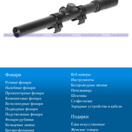
Фонари
Веб камеры
Инструменты
Ручные фонари
Беспроводные звонки
Налобные фонари
Пепельницы
Прожекторные фонари
Штативы
Кемпинговые фонари
Селфи-палки
Велосипедные фонари
Зарядные устройства и кабели
Подводные фонари
Подствольные фонари
Подарки
Фонари-дубинки
Ёлки искусственные
Кольцевые лампы
Женские товары
Брелки-фонарики