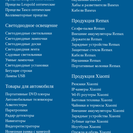
Прицелы Leupold оптические
Хабы и разветвители Baseus
Прицелы Tasco оптические
Кабели Baseus
Коллиматорные прицелы
Продукция Remax
Светодиодное освещение
Селфи-палки Remax
Светодиодные светильники
Внешние аккумуляторы Remax
Светодиодные лампочки
Держатели Remax
Светодиодные доски
Зарядные устройства Remax
Светодиодная лента
Защитные стекла Remax
Садовые светильники
Кабели Remax
Умные лампочки
Наушники Remax
Светодиодные установки
Портативные колонки Remax
Бегущие строки
Лампы USB
Продукция Xiaomi
Рюкзаки Xiaomi
Товары для автомобиля
IP-камеры Xiaomi
Портативные DVD плееры
Wi-Fi роутеры Xiaomi
Автомобильные телевизоры
Бытовая техника Xiaomi
Алкотестеры
Чайники и термосы Xiaomi
Парктроники
Внешние аккумуляторы Xiaomi
Радар-детекторы
Зарядные устройства Xiaomi
Навигаторы
Зубные щетки Xiaomi
Видеорегистраторы
Ноутбуки Xiaomi
Номерная рамка с камерой
Одежда и обувь Xiaomi