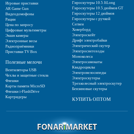
Гироскутеры 10.5 JiLong
Игровые приставки
Гироскутеры 10.5 дюймов GT
AR Game Gun
Гироскутеры 12 дюймов
Видеодомофоны
Гироскутеры с ручкой
Рации
Сегвеи
Цена по запросу
Ховерборд
Цифровые мультиметры
Электроскейт
Экшн камеры
Дрифт электробайки
Электронные весы
Электрический скутер
Радиоприёмники
Электроснегоходы
Приставки TV Box
Моноколеса
Полезные мелочи
Электросамокаты
Квадроциклы
Вентиляторы USB
Электровелосипеды
Чехлы и защитные стекла
Электроскутеры
Флешки
Трехколесный электроскутер
Карты памяти MicroSD
Бензиновые скутеры
Флешки i-FlashDrive
Картридеры
КУПИТЬ ОПТОМ