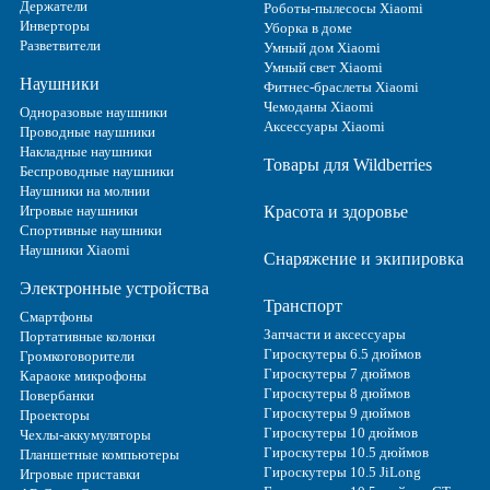
Держатели
Роботы-пылесосы Xiaomi
Инверторы
Уборка в доме
Разветвители
Умный дом Xiaomi
Умный свет Xiaomi
Наушники
Фитнес-браслеты Xiaomi
Чемоданы Xiaomi
Одноразовые наушники
Аксессуары Xiaomi
Проводные наушники
Накладные наушники
Товары для Wildberries
Беспроводные наушники
Наушники на молнии
Игровые наушники
Красота и здоровье
Спортивные наушники
Наушники Xiaomi
Снаряжение и экипировка
Электронные устройства
Транспорт
Смартфоны
Запчасти и аксессуары
Портативные колонки
Гироскутеры 6.5 дюймов
Громкоговорители
Гироскутеры 7 дюймов
Караоке микрофоны
Гироскутеры 8 дюймов
Повербанки
Гироскутеры 9 дюймов
Проекторы
Гироскутеры 10 дюймов
Чехлы-аккумуляторы
Гироскутеры 10.5 дюймов
Планшетные компьютеры
Гироскутеры 10.5 JiLong
Игровые приставки