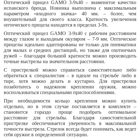
Оптический прицел GAMO 3-9x40 – знаменитое качество
испанского бренда. Новинка выполнена с максимальным
параметром «входного значка» 40 мм. – более, чем
внушительный для своего класса. Кратность увеличения
оптического прицела находится в пределах 3-9х.
Оптический прицел GAMO 3-9x40 с рабочим расстоянием
между глазом и выходным окуляром – 7-9 мм. Оптические
прицелы идеально адаптированы не только для пневматики
для малых и средних дистанций, но также для охотничьих
ружей – благодаря большой кратности можно производить
точные выстрелы на значительном расстоянии.
С пристрелкой можно справиться самостоятельно либо
обратиться к специалистам – в идеале на стрельбе либо в
тире, хотя можно делать и кустарно. Для пристрелки
позаботьтесь о надежном креплении оружия, можно
воспользоваться специальными приспособлениями.
При необходимости кольцо крепления можно купить
отдельно, но в этом случае поставляется в комплекте –
становится гораздо проще подобрать оптимальное
расстояние для стрельбы. Благодаря самостоятельной
пристрелке обеспечивается уверенность в максимальной
точности выстрела. Стрелок всегда будет понимать, как ведет
себя оружие в определенной ситуации.