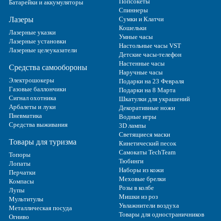
Попсокеты
Батарейки и аккумуляторы
Спиннеры
Лазеры
Сумки и Клатчи
Кошельки
Лазерные указки
Умные часы
Лазерные установки
Настольные часы VST
Лазерные целеуказатели
Детские часы-телефон
Настенные часы
Средства самообороны
Наручные часы
Электрошокеры
Подарки на 23 Февраля
Газовые баллончики
Подарки на 8 Марта
Сигнал охотника
Шкатулки для украшений
Арбалеты и луки
Декоративные ножи
Пневматика
Водные игры
Средства выживания
3D лампы
Светящиеся маски
Товары для туризма
Кинетический песок
Самокаты TechTeam
Топоры
Тюбинги
Лопаты
Наборы из кожи
Перчатки
Меховые брелки
Компасы
Розы в колбе
Лупы
Мишки из роз
Мультитулы
Увлажнители воздуха
Металлическая посуда
Товары для одностраничников
Огниво