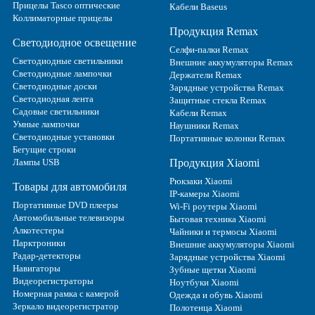
Прицелы Tasco оптические
Кабели Baseus
Коллиматорные прицелы
Продукция Remax
Светодиодное освещение
Селфи-палки Remax
Светодиодные светильники
Внешние аккумуляторы Remax
Светодиодные лампочки
Держатели Remax
Светодиодные доски
Зарядные устройства Remax
Светодиодная лента
Защитные стекла Remax
Садовые светильники
Кабели Remax
Умные лампочки
Наушники Remax
Светодиодные установки
Портативные колонки Remax
Бегущие строки
Лампы USB
Продукция Xiaomi
Рюкзаки Xiaomi
Товары для автомобиля
IP-камеры Xiaomi
Портативные DVD плееры
Wi-Fi роутеры Xiaomi
Автомобильные телевизоры
Бытовая техника Xiaomi
Алкотестеры
Чайники и термосы Xiaomi
Парктроники
Внешние аккумуляторы Xiaomi
Радар-детекторы
Зарядные устройства Xiaomi
Навигаторы
Зубные щетки Xiaomi
Видеорегистраторы
Ноутбуки Xiaomi
Номерная рамка с камерой
Одежда и обувь Xiaomi
Зеркало видеорегистратор
Полотенца Xiaomi