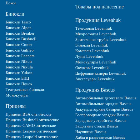
Ножи
Товары под нанесение
Бинокли
Продукция Levenhuk
Бинокли Tasco
Бинокли Alpen
Телескопы Levenhuk
Бинокли Breaker
Микроскопы Levenhuk
Бинокли Bushnell
Зрительные трубы Levenhuk
Бинокли Comet
Бинокли Levenhuk
Бинокли Galileo
Компасы Levenhuk
Бинокли Leapers
Лупы Levenhuk
Бинокли Nikon
Монокуляры Levenhuk
Бинокли Nikula
Окуляры Levenhuk
Бинокли Yukon
Цифровые камеры Levenhuk
Бинокли БПЦ
Аксессуары Levenhuk
Бинокли Поиск
Театральные бинокли
Продукция Baseus
Монокуляры
Автомобильные держатели Baseus
Автомобильные зарядки Baseus
Прицелы
Аккумуляторные батареи Baseus
Прицелы BSA оптические
Беспроводные зарядки Baseus
Прицелы Bushnell оптические
Зарядные устройства Baseus
Прицелы GAMO оптические
Защитные стекла Baseus
Прицелы Leapers оптические
Наушники Baseus
Прицелы Leupold оптические
Хабы и разветвители Baseus