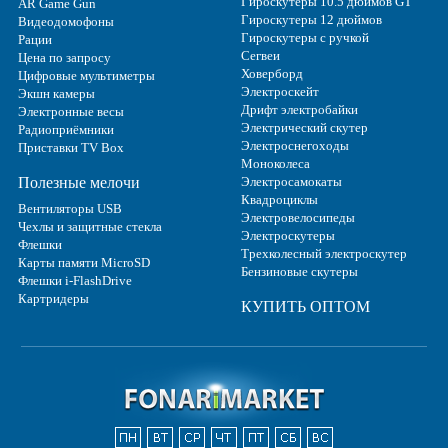
Гироскутеры 10.5 дюймов GT
AR Game Gun
Гироскутеры 12 дюймов
Видеодомофоны
Гироскутеры с ручкой
Рации
Сегвеи
Цена по запросу
Ховерборд
Цифровые мультиметры
Электроскейт
Экшн камеры
Дрифт электробайки
Электронные весы
Электрический скутер
Радиоприёмники
Электроснегоходы
Приставки TV Box
Моноколеса
Полезные мелочи
Электросамокаты
Квадроциклы
Вентиляторы USB
Электровелосипеды
Чехлы и защитные стекла
Электроскутеры
Флешки
Трехколесный электроскутер
Карты памяти MicroSD
Бензиновые скутеры
Флешки i-FlashDrive
Картридеры
КУПИТЬ ОПТОМ