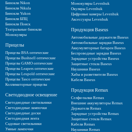
Бинокли Nikon
Монокуляры Levenhuk
Бинокли Nikula
Окуляры Levenhuk
Бинокли Yukon
Цифровые камеры Levenhuk
Бинокли БПЦ
Аксессуары Levenhuk
Бинокли Поиск
Театральные бинокли
Продукция Baseus
Монокуляры
Автомобильные держатели Baseus
Автомобильные зарядки Baseus
Прицелы
Аккумуляторные батареи Baseus
Прицелы BSA оптические
Беспроводные зарядки Baseus
Прицелы Bushnell оптические
Зарядные устройства Baseus
Прицелы GAMO оптические
Защитные стекла Baseus
Прицелы Leapers оптические
Наушники Baseus
Прицелы Leupold оптические
Хабы и разветвители Baseus
Прицелы Tasco оптические
Кабели Baseus
Коллиматорные прицелы
Продукция Remax
Светодиодное освещение
Селфи-палки Remax
Светодиодные светильники
Внешние аккумуляторы Remax
Светодиодные лампочки
Держатели Remax
Светодиодные доски
Зарядные устройства Remax
Светодиодная лента
Защитные стекла Remax
Садовые светильники
Кабели Remax
Умные лампочки
Наушники Remax