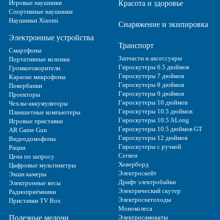
Игровые наушники
Красота и здоровье
Спортивные наушники
Наушники Xiaomi
Снаряжение и экипировка
Электронные устройства
Транспорт
Смартфоны
Запчасти и аксессуары
Портативные колонки
Гироскутеры 6.5 дюймов
Громкоговорители
Гироскутеры 7 дюймов
Караоке микрофоны
Гироскутеры 8 дюймов
Повербанки
Гироскутеры 9 дюймов
Проекторы
Гироскутеры 10 дюймов
Чехлы-аккумуляторы
Гироскутеры 10.5 дюймов
Планшетные компьютеры
Гироскутеры 10.5 JiLong
Игровые приставки
Гироскутеры 10.5 дюймов GT
AR Game Gun
Гироскутеры 12 дюймов
Видеодомофоны
Гироскутеры с ручкой
Рации
Сегвеи
Цена по запросу
Ховерборд
Цифровые мультиметры
Электроскейт
Экшн камеры
Дрифт электробайки
Электронные весы
Электрический скутер
Радиоприёмники
Электроснегоходы
Приставки TV Box
Моноколеса
Полезные мелочи
Электросамокаты