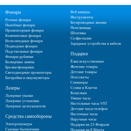
Фонари
Веб камеры
Инструменты
Ручные фонари
Беспроводные звонки
Налобные фонари
Пепельницы
Прожекторные фонари
Штативы
Кемпинговые фонари
Селфи-палки
Велосипедные фонари
Зарядные устройства и кабели
Подводные фонари
Подствольные фонари
Подарки
Фонари-дубинки
Ёлки искусственные
Кольцевые лампы
Женские товары
Брелки-фонарики
Детские товары
Светодиодные прожекторы
Попсокеты
Батарейки и аккумуляторы
Спиннеры
Лазеры
Сумки и Клатчи
Кошельки
Лазерные указки
Умные часы
Лазерные установки
Настольные часы VST
Лазерные целеуказатели
Детские часы-телефон
Настенные часы
Средства самообороны
Наручные часы
Электрошокеры
Подарки на 23 Февраля
Газовые баллончики
Подарки на 8 Марта