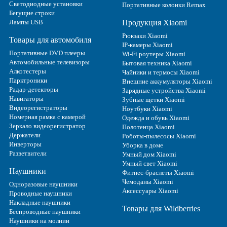
Светодиодные установки
Портативные колонки Remax
Бегущие строки
Лампы USB
Продукция Xiaomi
Рюкзаки Xiaomi
Товары для автомобиля
IP-камеры Xiaomi
Портативные DVD плееры
Wi-Fi роутеры Xiaomi
Автомобильные телевизоры
Бытовая техника Xiaomi
Алкотестеры
Чайники и термосы Xiaomi
Парктроники
Внешние аккумуляторы Xiaomi
Радар-детекторы
Зарядные устройства Xiaomi
Навигаторы
Зубные щетки Xiaomi
Видеорегистраторы
Ноутбуки Xiaomi
Номерная рамка с камерой
Одежда и обувь Xiaomi
Зеркало видеорегистратор
Полотенца Xiaomi
Держатели
Роботы-пылесосы Xiaomi
Инверторы
Уборка в доме
Разветвители
Умный дом Xiaomi
Умный свет Xiaomi
Наушники
Фитнес-браслеты Xiaomi
Чемоданы Xiaomi
Одноразовые наушники
Аксессуары Xiaomi
Проводные наушники
Накладные наушники
Товары для Wildberries
Беспроводные наушники
Наушники на молнии