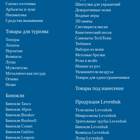
Сигнал охотника
Шкатулки для украшений
Арбалеты и луки
Декоративные ножи
Пневматика
Водные игры
Средства выживания
3D лампы
Светящиеся маски
Товары для туризма
Кинетический песок
Самокаты TechTeam
Топоры
Тюбинги
Лопаты
Наборы из кожи
Перчатки
Меховые брелки
Компасы
Розы в колбе
Лупы
Мишки из роз
Мультитулы
Увлажнители воздуха
Металлическая посуда
Товары для одностраничников
Огниво
Ножи
Товары под нанесение
Бинокли
Продукция Levenhuk
Бинокли Tasco
Бинокли Alpen
Телескопы Levenhuk
Бинокли Breaker
Микроскопы Levenhuk
Бинокли Bushnell
Зрительные трубы Levenhuk
Бинокли Comet
Бинокли Levenhuk
Бинокли Galileo
Компасы Levenhuk
Бинокли Leapers
Лупы Levenhuk