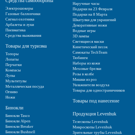
Средства самообороны
Наручные часы
Электрошокеры
Подарки на 23 Февраля
Газовые баллончики
Подарки на 8 Марта
Сигнал охотника
Шкатулки для украшений
Арбалеты и луки
Декоративные ножи
Пневматика
Водные игры
Средства выживания
3D лампы
Светящиеся маски
Товары для туризма
Кинетический песок
Самокаты TechTeam
Топоры
Тюбинги
Лопаты
Наборы из кожи
Перчатки
Меховые брелки
Компасы
Розы в колбе
Лупы
Мишки из роз
Мультитулы
Увлажнители воздуха
Металлическая посуда
Товары для одностраничников
Огниво
Ножи
Товары под нанесение
Бинокли
Продукция Levenhuk
Бинокли Tasco
Бинокли Alpen
Телескопы Levenhuk
Бинокли Breaker
Микроскопы Levenhuk
Бинокли Bushnell
Зрительные трубы Levenhuk