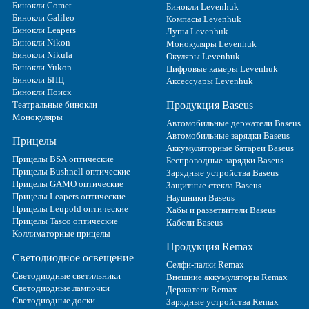
Бинокли Comet
Бинокли Levenhuk
Бинокли Galileo
Компасы Levenhuk
Бинокли Leapers
Лупы Levenhuk
Бинокли Nikon
Монокуляры Levenhuk
Бинокли Nikula
Окуляры Levenhuk
Бинокли Yukon
Цифровые камеры Levenhuk
Бинокли БПЦ
Аксессуары Levenhuk
Бинокли Поиск
Театральные бинокли
Продукция Baseus
Монокуляры
Автомобильные держатели Baseus
Автомобильные зарядки Baseus
Прицелы
Аккумуляторные батареи Baseus
Прицелы BSA оптические
Беспроводные зарядки Baseus
Прицелы Bushnell оптические
Зарядные устройства Baseus
Прицелы GAMO оптические
Защитные стекла Baseus
Прицелы Leapers оптические
Наушники Baseus
Прицелы Leupold оптические
Хабы и разветвители Baseus
Прицелы Tasco оптические
Кабели Baseus
Коллиматорные прицелы
Продукция Remax
Светодиодное освещение
Селфи-палки Remax
Светодиодные светильники
Внешние аккумуляторы Remax
Светодиодные лампочки
Держатели Remax
Светодиодные доски
Зарядные устройства Remax