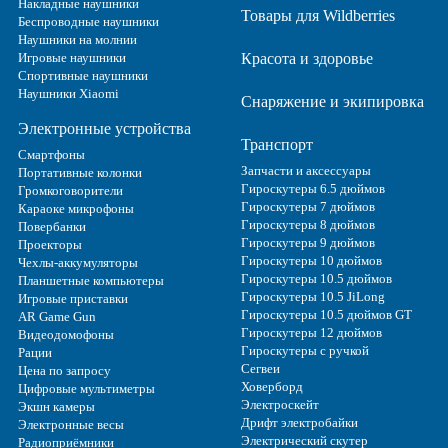
Накладные наушники
Товары для Wildberries
Беспроводные наушники
Наушники на молнии
Игровые наушники
Красота и здоровье
Спортивные наушники
Наушники Xiaomi
Снаряжение и экипировка
Электронные устройства
Транспорт
Смартфоны
Запчасти и аксессуары
Портативные колонки
Гироскутеры 6.5 дюймов
Громкоговорители
Гироскутеры 7 дюймов
Караоке микрофоны
Гироскутеры 8 дюймов
Повербанки
Гироскутеры 9 дюймов
Проекторы
Гироскутеры 10 дюймов
Чехлы-аккумуляторы
Гироскутеры 10.5 дюймов
Планшетные компьютеры
Гироскутеры 10.5 JiLong
Игровые приставки
Гироскутеры 10.5 дюймов GT
AR Game Gun
Гироскутеры 12 дюймов
Видеодомофоны
Гироскутеры с ручкой
Рации
Сегвеи
Цена по запросу
Ховерборд
Цифровые мультиметры
Электроскейт
Экшн камеры
Дрифт электробайки
Электронные весы
Электрический скутер
Радиоприёмники