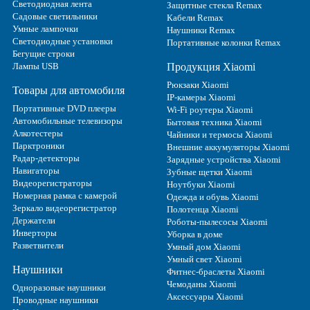
Светодиодная лента
Защитные стекла Remax
Садовые светильники
Кабели Remax
Умные лампочки
Наушники Remax
Светодиодные установки
Портативные колонки Remax
Бегущие строки
Лампы USB
Продукция Xiaomi
Рюкзаки Xiaomi
Товары для автомобиля
IP-камеры Xiaomi
Портативные DVD плееры
Wi-Fi роутеры Xiaomi
Автомобильные телевизоры
Бытовая техника Xiaomi
Алкотестеры
Чайники и термосы Xiaomi
Парктроники
Внешние аккумуляторы Xiaomi
Радар-детекторы
Зарядные устройства Xiaomi
Навигаторы
Зубные щетки Xiaomi
Видеорегистраторы
Ноутбуки Xiaomi
Номерная рамка с камерой
Одежда и обувь Xiaomi
Зеркало видеорегистратор
Полотенца Xiaomi
Держатели
Роботы-пылесосы Xiaomi
Инверторы
Уборка в доме
Разветвители
Умный дом Xiaomi
Умный свет Xiaomi
Наушники
Фитнес-браслеты Xiaomi
Чемоданы Xiaomi
Одноразовые наушники
Аксессуары Xiaomi
Проводные наушники