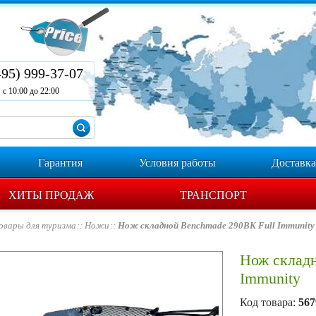
495) 999-37-07
с 10:00 до 22:00
Гарантия
Условия работы
Доставка
ХИТЫ ПРОДАЖ
ТРАНСПОРТ
овары для туризма
Ножи
Нож складной Benchmade 290BK Full Immunity
Нож склад
Immunity
Код товара:
567