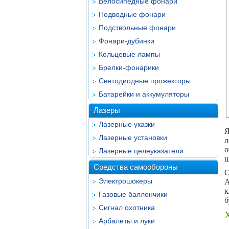
Велосипедные фонари
Подводные фонари
Подствольные фонари
Фонари-дубинки
Кольцевые лампы
Брелки-фонарики
Светодиодные прожекторы
Батарейки и аккумуляторы
Лазеры
Лазерные указки
Я
Лазерные установки
л
о
Лазерные целеуказатели
ш
Средства самообороны
О
Электрошокеры
A
к
Газовые баллончики
б
Сигнал охотника
Арбалеты и луки