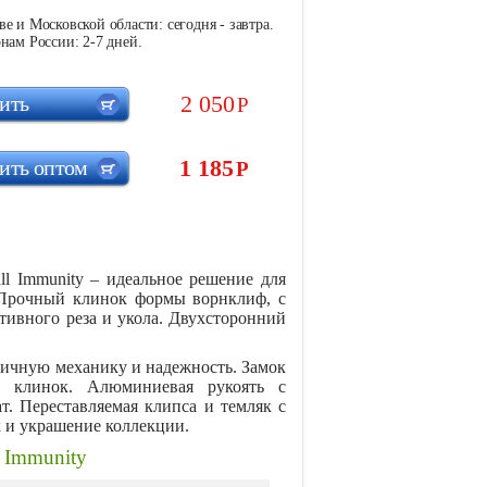
е и Московской области: сегодня - завтра.
нам России: 2-7 дней.
2 050
ить
Р
1 185
ить оптом
Р
 Immunity – идеальное решение для
 Прочный клинок формы ворнклиф, с
ктивного реза и укола. Двухсторонний
личную механику и надежность. Замок
т клинок. Алюминиевая рукоять с
т. Переставляемая клипса и темляк с
 и украшение коллекции.
 Immunity