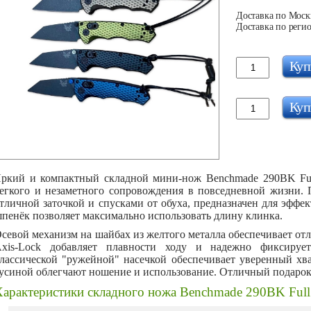
Доставка по Москв
Доставка по регио
Куп
Куп
ркий и компактный складной мини-нож Benchmade 290BK Full
егкого и незаметного сопровождения в повседневной жизни.
тличной заточкой и спусками от обуха, предназначен для эффе
пенёк позволяет максимально использовать длину клинка.
севой механизм на шайбах из желтого металла обеспечивает от
xis-Lock добавляет плавности ходу и надежно фиксируе
лассической "ружейной" насечкой обеспечивает уверенный хва
усиной облегчают ношение и использование. Отличный подарок
Характеристики складного ножа Benchmade 290BK Full