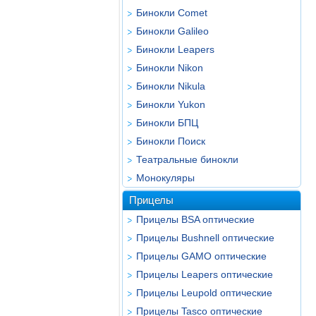
Бинокли Comet
Бинокли Galileo
Бинокли Leapers
Бинокли Nikon
Бинокли Nikula
Бинокли Yukon
Бинокли БПЦ
Бинокли Поиск
Театральные бинокли
Монокуляры
Прицелы
Прицелы BSA оптические
Прицелы Bushnell оптические
Прицелы GAMO оптические
Прицелы Leapers оптические
Прицелы Leupold оптические
Прицелы Tasco оптические