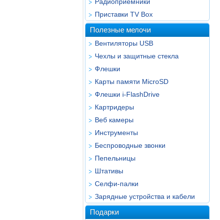
Радиоприёмники
Приставки TV Box
Полезные мелочи
Вентиляторы USB
Чехлы и защитные стекла
Флешки
Карты памяти MicroSD
Флешки i-FlashDrive
Картридеры
Веб камеры
Инструменты
Беспроводные звонки
Пепельницы
Штативы
Селфи-палки
Зарядные устройства и кабели
Подарки