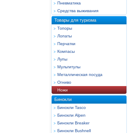
Пневматика
Средства выживания
Товары для туризма
Топоры
Лопаты
Перчатки
Компасы
Лупы
Мультитулы
Металлическая посуда
Огниво
Ножи
Бинокли
Бинокли Tasco
Бинокли Alpen
Бинокли Breaker
Бинокли Bushnell