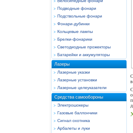
Велосипедные фонари
Подводные фонари
Подствольные фонари
Фонари-дубинки
Кольцевые лампы
Брелки-фонарики
Светодиодные прожекторы
Батарейки и аккумуляторы
Лазеры
Лазерные указки
О
Лазерные установки
в
Лазерные целеуказатели
C
о
Средства самообороны
п
Электрошокеры
д
Газовые баллончики
Х
Сигнал охотника
Арбалеты и луки