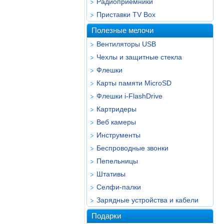
Радиоприёмники
Приставки TV Box
Полезные мелочи
Вентиляторы USB
Чехлы и защитные стекла
Флешки
Карты памяти MicroSD
Флешки i-FlashDrive
Картридеры
Веб камеры
Инструменты
Беспроводные звонки
Пепельницы
Штативы
Селфи-палки
Зарядные устройства и кабели
Подарки