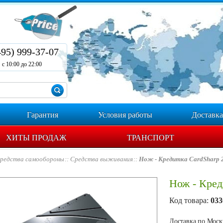
495) 999-37-07
с 10:00 до 22:00
Гарантия
Условия работы
Доставка
ХИТЫ ПРОДАЖ
ТРАНСПОРТ
редства самообороны
Средства выживания
Нож - Кредитка CardSharp 
Нож - Кред
Код товара:
033
Доставка по Москв