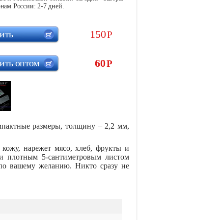
нам России: 2-7 дней.
150
ить
Р
60
ить оптом
Р
пактные размеры, толщину – 2,2 мм,
, кожу, нарежет мясо, хлеб, фрукты и
 и плотным 5-сантиметровым листом
 по вашему желанию. Никто сразу не