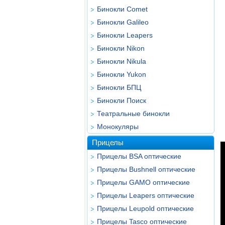
Бинокли Comet
Бинокли Galileo
Бинокли Leapers
Бинокли Nikon
Бинокли Nikula
Бинокли Yukon
Бинокли БПЦ
Бинокли Поиск
Театральные бинокли
Монокуляры
Прицелы
Прицелы BSA оптические
Прицелы Bushnell оптические
Прицелы GAMO оптические
Прицелы Leapers оптические
Прицелы Leupold оптические
Прицелы Tasco оптические