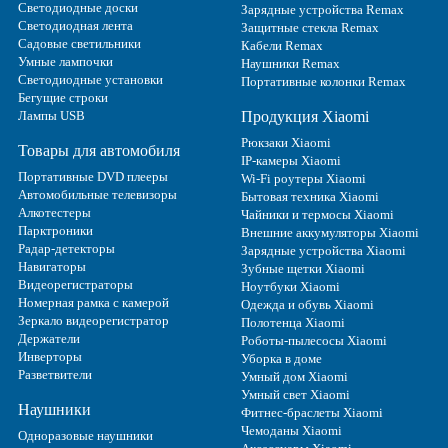
Светодиодные доски
Зарядные устройства Remax
Светодиодная лента
Защитные стекла Remax
Садовые светильники
Кабели Remax
Умные лампочки
Наушники Remax
Светодиодные установки
Портативные колонки Remax
Бегущие строки
Лампы USB
Продукция Xiaomi
Рюкзаки Xiaomi
Товары для автомобиля
IP-камеры Xiaomi
Портативные DVD плееры
Wi-Fi роутеры Xiaomi
Автомобильные телевизоры
Бытовая техника Xiaomi
Алкотестеры
Чайники и термосы Xiaomi
Парктроники
Внешние аккумуляторы Xiaomi
Радар-детекторы
Зарядные устройства Xiaomi
Навигаторы
Зубные щетки Xiaomi
Видеорегистраторы
Ноутбуки Xiaomi
Номерная рамка с камерой
Одежда и обувь Xiaomi
Зеркало видеорегистратор
Полотенца Xiaomi
Держатели
Роботы-пылесосы Xiaomi
Инверторы
Уборка в доме
Разветвители
Умный дом Xiaomi
Умный свет Xiaomi
Наушники
Фитнес-браслеты Xiaomi
Чемоданы Xiaomi
Одноразовые наушники