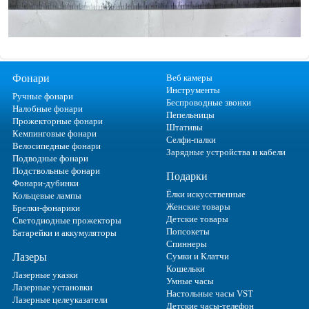
Фонари
Веб камеры
Инструменты
Ручные фонари
Беспроводные звонки
Налобные фонари
Пепельницы
Прожекторные фонари
Штативы
Кемпинговые фонари
Селфи-палки
Велосипедные фонари
Зарядные устройства и кабели
Подводные фонари
Подствольные фонари
Подарки
Фонари-дубинки
Ёлки искусственные
Кольцевые лампы
Женские товары
Брелки-фонарики
Детские товары
Светодиодные прожекторы
Попсокеты
Батарейки и аккумуляторы
Спиннеры
Лазеры
Сумки и Клатчи
Кошельки
Лазерные указки
Умные часы
Лазерные установки
Настольные часы VST
Лазерные целеуказатели
Детские часы-телефон