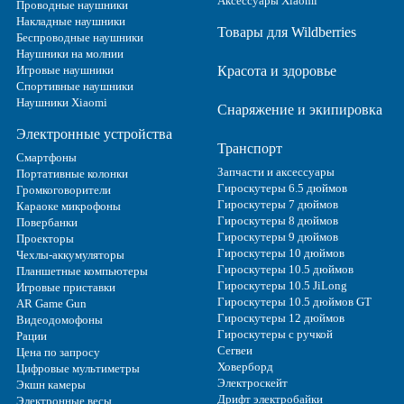
Аксессуары Xiaomi
Проводные наушники
Накладные наушники
Товары для Wildberries
Беспроводные наушники
Наушники на молнии
Игровые наушники
Красота и здоровье
Спортивные наушники
Наушники Xiaomi
Снаряжение и экипировка
Электронные устройства
Транспорт
Смартфоны
Запчасти и аксессуары
Портативные колонки
Гироскутеры 6.5 дюймов
Громкоговорители
Гироскутеры 7 дюймов
Караоке микрофоны
Гироскутеры 8 дюймов
Повербанки
Гироскутеры 9 дюймов
Проекторы
Гироскутеры 10 дюймов
Чехлы-аккумуляторы
Гироскутеры 10.5 дюймов
Планшетные компьютеры
Гироскутеры 10.5 JiLong
Игровые приставки
Гироскутеры 10.5 дюймов GT
AR Game Gun
Гироскутеры 12 дюймов
Видеодомофоны
Гироскутеры с ручкой
Рации
Сегвеи
Цена по запросу
Ховерборд
Цифровые мультиметры
Электроскейт
Экшн камеры
Дрифт электробайки
Электронные весы