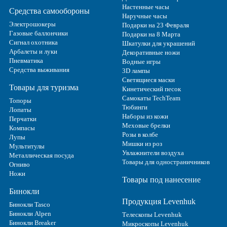
Настенные часы
Средства самообороны
Наручные часы
Электрошокеры
Подарки на 23 Февраля
Газовые баллончики
Подарки на 8 Марта
Сигнал охотника
Шкатулки для украшений
Арбалеты и луки
Декоративные ножи
Пневматика
Водные игры
Средства выживания
3D лампы
Светящиеся маски
Товары для туризма
Кинетический песок
Самокаты TechTeam
Топоры
Тюбинги
Лопаты
Наборы из кожи
Перчатки
Меховые брелки
Компасы
Розы в колбе
Лупы
Мишки из роз
Мультитулы
Увлажнители воздуха
Металлическая посуда
Товары для одностраничников
Огниво
Ножи
Товары под нанесение
Бинокли
Продукция Levenhuk
Бинокли Tasco
Бинокли Alpen
Телескопы Levenhuk
Бинокли Breaker
Микроскопы Levenhuk