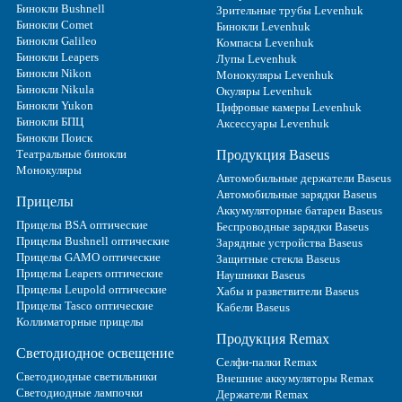
Бинокли Bushnell
Зрительные трубы Levenhuk
Бинокли Comet
Бинокли Levenhuk
Бинокли Galileo
Компасы Levenhuk
Бинокли Leapers
Лупы Levenhuk
Бинокли Nikon
Монокуляры Levenhuk
Бинокли Nikula
Окуляры Levenhuk
Бинокли Yukon
Цифровые камеры Levenhuk
Бинокли БПЦ
Аксессуары Levenhuk
Бинокли Поиск
Театральные бинокли
Продукция Baseus
Монокуляры
Автомобильные держатели Baseus
Автомобильные зарядки Baseus
Прицелы
Аккумуляторные батареи Baseus
Прицелы BSA оптические
Беспроводные зарядки Baseus
Прицелы Bushnell оптические
Зарядные устройства Baseus
Прицелы GAMO оптические
Защитные стекла Baseus
Прицелы Leapers оптические
Наушники Baseus
Прицелы Leupold оптические
Хабы и разветвители Baseus
Прицелы Tasco оптические
Кабели Baseus
Коллиматорные прицелы
Продукция Remax
Светодиодное освещение
Селфи-палки Remax
Светодиодные светильники
Внешние аккумуляторы Remax
Светодиодные лампочки
Держатели Remax