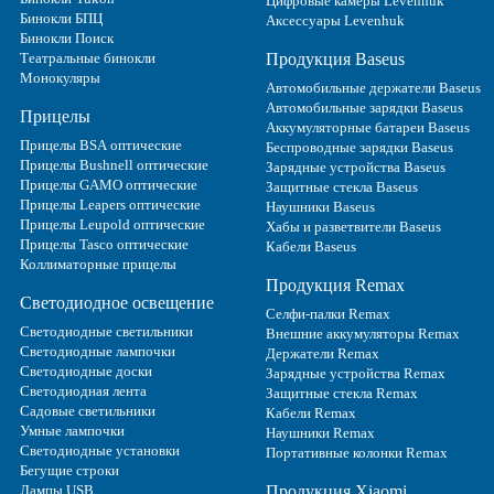
Цифровые камеры Levenhuk
Бинокли БПЦ
Аксессуары Levenhuk
Бинокли Поиск
Театральные бинокли
Продукция Baseus
Монокуляры
Автомобильные держатели Baseus
Автомобильные зарядки Baseus
Прицелы
Аккумуляторные батареи Baseus
Прицелы BSA оптические
Беспроводные зарядки Baseus
Прицелы Bushnell оптические
Зарядные устройства Baseus
Прицелы GAMO оптические
Защитные стекла Baseus
Прицелы Leapers оптические
Наушники Baseus
Прицелы Leupold оптические
Хабы и разветвители Baseus
Прицелы Tasco оптические
Кабели Baseus
Коллиматорные прицелы
Продукция Remax
Светодиодное освещение
Селфи-палки Remax
Светодиодные светильники
Внешние аккумуляторы Remax
Светодиодные лампочки
Держатели Remax
Светодиодные доски
Зарядные устройства Remax
Светодиодная лента
Защитные стекла Remax
Садовые светильники
Кабели Remax
Умные лампочки
Наушники Remax
Светодиодные установки
Портативные колонки Remax
Бегущие строки
Лампы USB
Продукция Xiaomi