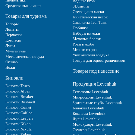
Пневматика
Водные игры
Средства выживания
3D лампы
Светящиеся маски
Товары для туризма
Кинетический песок
Самокаты TechTeam
Топоры
Тюбинги
Лопаты
Наборы из кожи
Перчатки
Меховые брелки
Компасы
Розы в колбе
Лупы
Мишки из роз
Мультитулы
Увлажнители воздуха
Металлическая посуда
Товары для одностраничников
Огниво
Ножи
Товары под нанесение
Бинокли
Продукция Levenhuk
Бинокли Tasco
Бинокли Alpen
Телескопы Levenhuk
Бинокли Breaker
Микроскопы Levenhuk
Бинокли Bushnell
Зрительные трубы Levenhuk
Бинокли Comet
Бинокли Levenhuk
Бинокли Galileo
Компасы Levenhuk
Бинокли Leapers
Лупы Levenhuk
Бинокли Nikon
Монокуляры Levenhuk
Бинокли Nikula
Окуляры Levenhuk
Бинокли Yukon