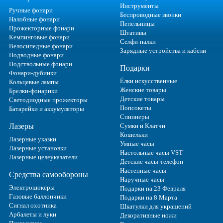
Инструменты
Ручные фонари
Беспроводные звонки
Налобные фонари
Пепельницы
Прожекторные фонари
Штативы
Кемпинговые фонари
Селфи-палки
Велосипедные фонари
Зарядные устройства и кабели
Подводные фонари
Подствольные фонари
Подарки
Фонари-дубинки
Ёлки искусственные
Кольцевые лампы
Женские товары
Брелки-фонарики
Детские товары
Светодиодные прожекторы
Попсокеты
Батарейки и аккумуляторы
Спиннеры
Лазеры
Сумки и Клатчи
Кошельки
Лазерные указки
Умные часы
Лазерные установки
Настольные часы VST
Лазерные целеуказатели
Детские часы-телефон
Настенные часы
Средства самообороны
Наручные часы
Электрошокеры
Подарки на 23 Февраля
Газовые баллончики
Подарки на 8 Марта
Сигнал охотника
Шкатулки для украшений
Арбалеты и луки
Декоративные ножи