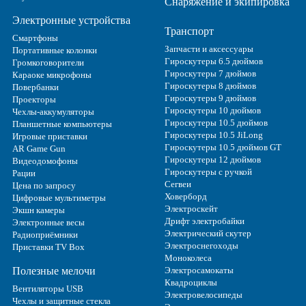
Снаряжение и экипировка
Электронные устройства
Транспорт
Смартфоны
Запчасти и аксессуары
Портативные колонки
Гироскутеры 6.5 дюймов
Громкоговорители
Гироскутеры 7 дюймов
Караоке микрофоны
Гироскутеры 8 дюймов
Повербанки
Гироскутеры 9 дюймов
Проекторы
Гироскутеры 10 дюймов
Чехлы-аккумуляторы
Гироскутеры 10.5 дюймов
Планшетные компьютеры
Гироскутеры 10.5 JiLong
Игровые приставки
Гироскутеры 10.5 дюймов GT
AR Game Gun
Гироскутеры 12 дюймов
Видеодомофоны
Гироскутеры с ручкой
Рации
Сегвеи
Цена по запросу
Ховерборд
Цифровые мультиметры
Электроскейт
Экшн камеры
Дрифт электробайки
Электронные весы
Электрический скутер
Радиоприёмники
Электроснегоходы
Приставки TV Box
Моноколеса
Полезные мелочи
Электросамокаты
Квадроциклы
Вентиляторы USB
Электровелосипеды
Чехлы и защитные стекла