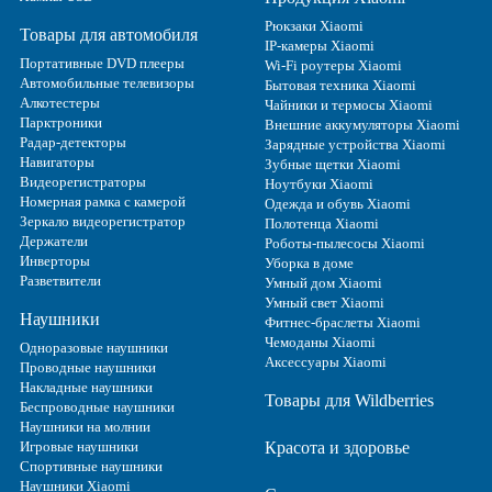
Рюкзаки Xiaomi
Товары для автомобиля
IP-камеры Xiaomi
Портативные DVD плееры
Wi-Fi роутеры Xiaomi
Автомобильные телевизоры
Бытовая техника Xiaomi
Алкотестеры
Чайники и термосы Xiaomi
Парктроники
Внешние аккумуляторы Xiaomi
Радар-детекторы
Зарядные устройства Xiaomi
Навигаторы
Зубные щетки Xiaomi
Видеорегистраторы
Ноутбуки Xiaomi
Номерная рамка с камерой
Одежда и обувь Xiaomi
Зеркало видеорегистратор
Полотенца Xiaomi
Держатели
Роботы-пылесосы Xiaomi
Инверторы
Уборка в доме
Разветвители
Умный дом Xiaomi
Умный свет Xiaomi
Наушники
Фитнес-браслеты Xiaomi
Чемоданы Xiaomi
Одноразовые наушники
Аксессуары Xiaomi
Проводные наушники
Накладные наушники
Товары для Wildberries
Беспроводные наушники
Наушники на молнии
Игровые наушники
Красота и здоровье
Спортивные наушники
Наушники Xiaomi