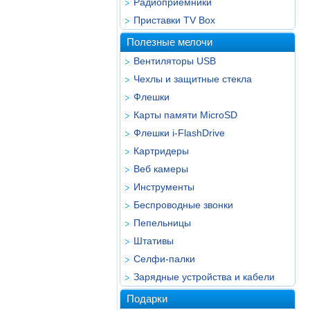
Радиоприёмники
Приставки TV Box
Полезные мелочи
Вентиляторы USB
Чехлы и защитные стекла
Флешки
Карты памяти MicroSD
Флешки i-FlashDrive
Картридеры
Веб камеры
Инструменты
Беспроводные звонки
Пепельницы
Штативы
Селфи-палки
Зарядные устройства и кабели
Подарки