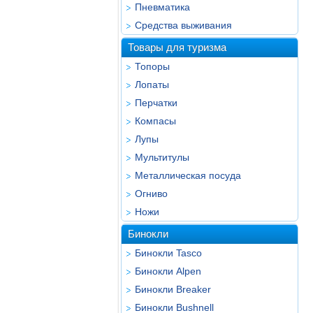
Пневматика
Средства выживания
Товары для туризма
Топоры
Лопаты
Перчатки
Компасы
Лупы
Мультитулы
Металлическая посуда
Огниво
Ножи
Бинокли
Бинокли Tasco
Бинокли Alpen
Бинокли Breaker
Бинокли Bushnell