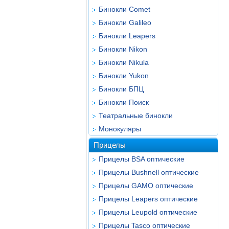
Бинокли Comet
Бинокли Galileo
Бинокли Leapers
Бинокли Nikon
Бинокли Nikula
Бинокли Yukon
Бинокли БПЦ
Бинокли Поиск
Театральные бинокли
Монокуляры
Прицелы
Прицелы BSA оптические
Прицелы Bushnell оптические
Прицелы GAMO оптические
Прицелы Leapers оптические
Прицелы Leupold оптические
Прицелы Tasco оптические