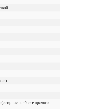
еткой
мик)
 (создание наиболее прямого