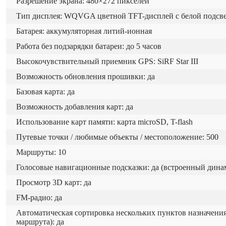
Разрешение экрана: 480×272 пикселей
Тип дисплея: WQVGA цветной TFT-дисплей с белой подсв
Батарея: аккумуляторная литий-ионная
Работа без подзарядки батареи: до 5 часов
Высокочувствительный приемник GPS: SiRF Star III
Возможность обновления прошивки: да
Базовая карта: да
Возможность добавления карт: да
Использование карт памяти: карта microSD, T-flash
Путевые точки / любимые объекты / местоположение: 500
Маршруты: 10
Голосовые навигационные подсказки: да (встроенный дина
Просмотр 3D карт: да
FM-радио: да
Автоматическая сортировка нескольких пунктов назначения
маршрута): да