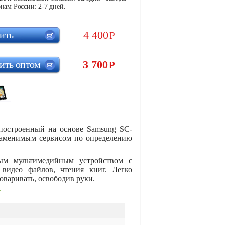
нам России: 2-7 дней.
4 400
ить
Р
3 700
ить оптом
Р
построенный на основе Samsung SC-
езаменимым сервисом по определению
ым мультимедийным устройством с
видео файлов, чтения книг. Легко
оваривать, освободив руки.
7