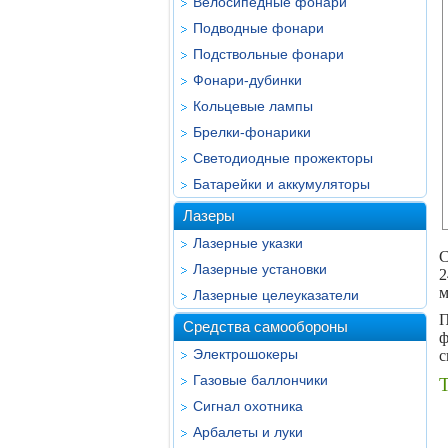
Велосипедные фонари
Подводные фонари
Подствольные фонари
Фонари-дубинки
Кольцевые лампы
Брелки-фонарики
Светодиодные прожекторы
Батарейки и аккумуляторы
Лазеры
Лазерные указки
С
Лазерные установки
2
м
Лазерные целеуказатели
П
Средства самообороны
ф
Электрошокеры
с
Газовые баллончики
Т
Сигнал охотника
Арбалеты и луки