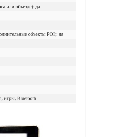
а или объезде): да
олнительные объекты POI): да
, игры, Bluetooth