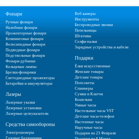
Фонари
Веб камеры
Инструменты
Ручные фонари
Беспроводные звонки
Налобные фонари
Пепельницы
Прожекторные фонари
Штативы
Кемпинговые фонари
Селфи-палки
Велосипедные фонари
Зарядные устройства и кабели
Подводные фонари
Подствольные фонари
Подарки
Фонари-дубинки
Ёлки искусственные
Кольцевые лампы
Женские товары
Брелки-фонарики
Детские товары
Светодиодные прожекторы
Попсокеты
Батарейки и аккумуляторы
Спиннеры
Лазеры
Сумки и Клатчи
Кошельки
Лазерные указки
Умные часы
Лазерные установки
Настольные часы VST
Лазерные целеуказатели
Детские часы-телефон
Настенные часы
Средства самообороны
Наручные часы
Электрошокеры
Подарки на 23 Февраля
Газовые баллончики
Подарки на 8 Марта