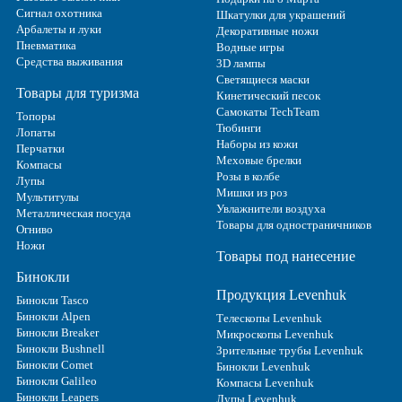
Сигнал охотника
Шкатулки для украшений
Арбалеты и луки
Декоративные ножи
Пневматика
Водные игры
Средства выживания
3D лампы
Светящиеся маски
Товары для туризма
Кинетический песок
Самокаты TechTeam
Топоры
Тюбинги
Лопаты
Наборы из кожи
Перчатки
Меховые брелки
Компасы
Розы в колбе
Лупы
Мишки из роз
Мультитулы
Увлажнители воздуха
Металлическая посуда
Товары для одностраничников
Огниво
Ножи
Товары под нанесение
Бинокли
Продукция Levenhuk
Бинокли Tasco
Бинокли Alpen
Телескопы Levenhuk
Бинокли Breaker
Микроскопы Levenhuk
Бинокли Bushnell
Зрительные трубы Levenhuk
Бинокли Comet
Бинокли Levenhuk
Бинокли Galileo
Компасы Levenhuk
Бинокли Leapers
Лупы Levenhuk