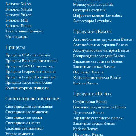
Бинокли Nikon
Монокуляры Levenhuk
Бинокли Nikula
Окуляры Levenhuk
Бинокли Yukon
Цифровые камеры Levenhuk
Бинокли БПЦ
Аксессуары Levenhuk
Бинокли Поиск
Театральные бинокли
Продукция Baseus
Монокуляры
Автомобильные держатели Baseus
Автомобильные зарядки Baseus
Прицелы
Аккумуляторные батареи Baseus
Прицелы BSA оптические
Беспроводные зарядки Baseus
Прицелы Bushnell оптические
Зарядные устройства Baseus
Прицелы GAMO оптические
Защитные стекла Baseus
Прицелы Leapers оптические
Наушники Baseus
Прицелы Leupold оптические
Хабы и разветвители Baseus
Прицелы Tasco оптические
Кабели Baseus
Коллиматорные прицелы
Продукция Remax
Светодиодное освещение
Селфи-палки Remax
Светодиодные светильники
Внешние аккумуляторы Remax
Светодиодные лампочки
Держатели Remax
Светодиодные доски
Зарядные устройства Remax
Светодиодная лента
Защитные стекла Remax
Садовые светильники
Кабели Remax
Умные лампочки
Наушники Remax