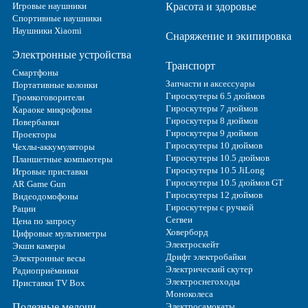
Игровые наушники
Красота и здоровье
Спортивные наушники
Наушники Xiaomi
Снаряжение и экипировка
Электронные устройства
Транспорт
Смартфоны
Запчасти и аксессуары
Портативные колонки
Гироскутеры 6.5 дюймов
Громкоговорители
Гироскутеры 7 дюймов
Караоке микрофоны
Гироскутеры 8 дюймов
Повербанки
Гироскутеры 9 дюймов
Проекторы
Гироскутеры 10 дюймов
Чехлы-аккумуляторы
Гироскутеры 10.5 дюймов
Планшетные компьютеры
Гироскутеры 10.5 JiLong
Игровые приставки
Гироскутеры 10.5 дюймов GT
AR Game Gun
Гироскутеры 12 дюймов
Видеодомофоны
Гироскутеры с ручкой
Рации
Сегвеи
Цена по запросу
Ховерборд
Цифровые мультиметры
Электроскейт
Экшн камеры
Дрифт электробайки
Электронные весы
Электрический скутер
Радиоприёмники
Электроснегоходы
Приставки TV Box
Моноколеса
Полезные мелочи
Электросамокаты