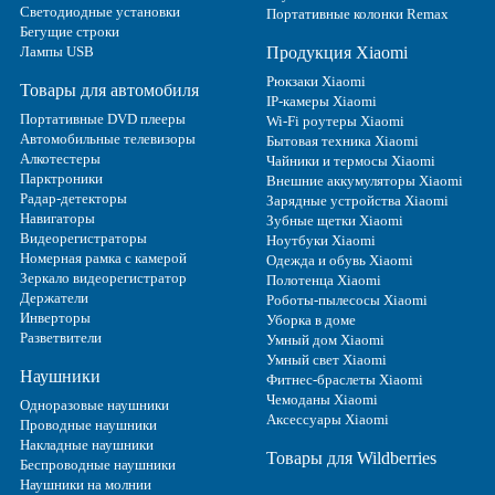
Светодиодные установки
Портативные колонки Remax
Бегущие строки
Лампы USB
Продукция Xiaomi
Рюкзаки Xiaomi
Товары для автомобиля
IP-камеры Xiaomi
Портативные DVD плееры
Wi-Fi роутеры Xiaomi
Автомобильные телевизоры
Бытовая техника Xiaomi
Алкотестеры
Чайники и термосы Xiaomi
Парктроники
Внешние аккумуляторы Xiaomi
Радар-детекторы
Зарядные устройства Xiaomi
Навигаторы
Зубные щетки Xiaomi
Видеорегистраторы
Ноутбуки Xiaomi
Номерная рамка с камерой
Одежда и обувь Xiaomi
Зеркало видеорегистратор
Полотенца Xiaomi
Держатели
Роботы-пылесосы Xiaomi
Инверторы
Уборка в доме
Разветвители
Умный дом Xiaomi
Умный свет Xiaomi
Наушники
Фитнес-браслеты Xiaomi
Чемоданы Xiaomi
Одноразовые наушники
Аксессуары Xiaomi
Проводные наушники
Накладные наушники
Товары для Wildberries
Беспроводные наушники
Наушники на молнии