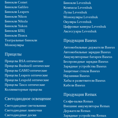
Бинокли Comet
Бинокли Levenhuk
Бинокли Galileo
Компасы Levenhuk
Бинокли Leapers
Лупы Levenhuk
Бинокли Nikon
Монокуляры Levenhuk
Бинокли Nikula
Окуляры Levenhuk
Бинокли Yukon
Цифровые камеры Levenhuk
Бинокли БПЦ
Аксессуары Levenhuk
Бинокли Поиск
Театральные бинокли
Продукция Baseus
Монокуляры
Автомобильные держатели Baseus
Автомобильные зарядки Baseus
Прицелы
Аккумуляторные батареи Baseus
Прицелы BSA оптические
Беспроводные зарядки Baseus
Прицелы Bushnell оптические
Зарядные устройства Baseus
Прицелы GAMO оптические
Защитные стекла Baseus
Прицелы Leapers оптические
Наушники Baseus
Прицелы Leupold оптические
Хабы и разветвители Baseus
Прицелы Tasco оптические
Кабели Baseus
Коллиматорные прицелы
Продукция Remax
Светодиодное освещение
Селфи-палки Remax
Светодиодные светильники
Внешние аккумуляторы Remax
Светодиодные лампочки
Держатели Remax
Светодиодные доски
Зарядные устройства Remax