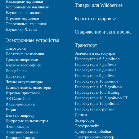
Накладные наушники
Товары для Wildberries
Беспроводные наушники
Наушники на молнии
Игровые наушники
Красота и здоровье
Спортивные наушники
Наушники Xiaomi
Снаряжение и экипировка
Электронные устройства
Транспорт
Смартфоны
Запчасти и аксессуары
Портативные колонки
Гироскутеры 6.5 дюймов
Громкоговорители
Гироскутеры 7 дюймов
Караоке микрофоны
Гироскутеры 8 дюймов
Повербанки
Гироскутеры 9 дюймов
Проекторы
Гироскутеры 10 дюймов
Чехлы-аккумуляторы
Гироскутеры 10.5 дюймов
Планшетные компьютеры
Гироскутеры 10.5 JiLong
Игровые приставки
Гироскутеры 10.5 дюймов GT
AR Game Gun
Гироскутеры 12 дюймов
Видеодомофоны
Гироскутеры с ручкой
Рации
Сегвеи
Цена по запросу
Ховерборд
Цифровые мультиметры
Электроскейт
Экшн камеры
Дрифт электробайки
Электронные весы
Электрический скутер
Радиоприёмники