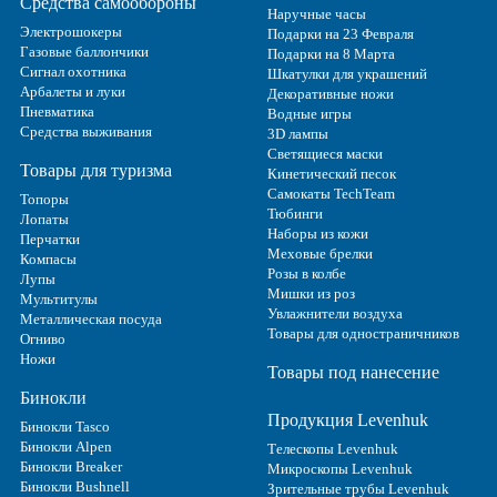
Средства самообороны
Наручные часы
Электрошокеры
Подарки на 23 Февраля
Газовые баллончики
Подарки на 8 Марта
Сигнал охотника
Шкатулки для украшений
Арбалеты и луки
Декоративные ножи
Пневматика
Водные игры
Средства выживания
3D лампы
Светящиеся маски
Товары для туризма
Кинетический песок
Самокаты TechTeam
Топоры
Тюбинги
Лопаты
Наборы из кожи
Перчатки
Меховые брелки
Компасы
Розы в колбе
Лупы
Мишки из роз
Мультитулы
Увлажнители воздуха
Металлическая посуда
Товары для одностраничников
Огниво
Ножи
Товары под нанесение
Бинокли
Продукция Levenhuk
Бинокли Tasco
Бинокли Alpen
Телескопы Levenhuk
Бинокли Breaker
Микроскопы Levenhuk
Бинокли Bushnell
Зрительные трубы Levenhuk