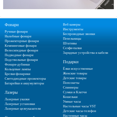
Фонари
Веб камеры
Инструменты
Ручные фонари
Беспроводные звонки
Налобные фонари
Пепельницы
Прожекторные фонари
Штативы
Кемпинговые фонари
Селфи-палки
Велосипедные фонари
Зарядные устройства и кабели
Подводные фонари
Подствольные фонари
Подарки
Фонари-дубинки
Ёлки искусственные
Кольцевые лампы
Женские товары
Брелки-фонарики
Детские товары
Светодиодные прожекторы
Попсокеты
Батарейки и аккумуляторы
Спиннеры
Лазеры
Сумки и Клатчи
Кошельки
Лазерные указки
Умные часы
Лазерные установки
Настольные часы VST
Лазерные целеуказатели
Детские часы-телефон
Настенные часы