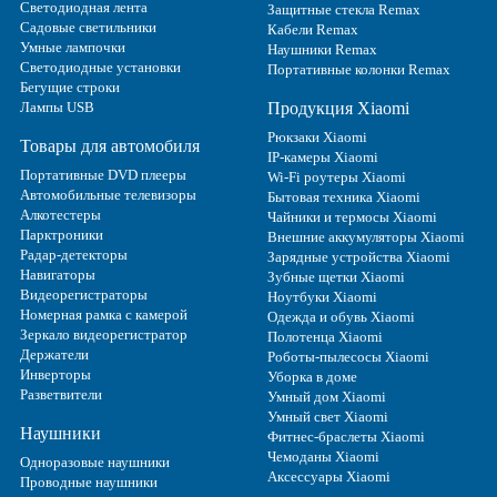
Светодиодная лента
Защитные стекла Remax
Садовые светильники
Кабели Remax
Умные лампочки
Наушники Remax
Светодиодные установки
Портативные колонки Remax
Бегущие строки
Лампы USB
Продукция Xiaomi
Рюкзаки Xiaomi
Товары для автомобиля
IP-камеры Xiaomi
Портативные DVD плееры
Wi-Fi роутеры Xiaomi
Автомобильные телевизоры
Бытовая техника Xiaomi
Алкотестеры
Чайники и термосы Xiaomi
Парктроники
Внешние аккумуляторы Xiaomi
Радар-детекторы
Зарядные устройства Xiaomi
Навигаторы
Зубные щетки Xiaomi
Видеорегистраторы
Ноутбуки Xiaomi
Номерная рамка с камерой
Одежда и обувь Xiaomi
Зеркало видеорегистратор
Полотенца Xiaomi
Держатели
Роботы-пылесосы Xiaomi
Инверторы
Уборка в доме
Разветвители
Умный дом Xiaomi
Умный свет Xiaomi
Наушники
Фитнес-браслеты Xiaomi
Чемоданы Xiaomi
Одноразовые наушники
Аксессуары Xiaomi
Проводные наушники