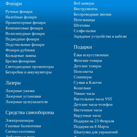
Фонари
Веб камеры
Инструменты
Ручные фонари
Беспроводные звонки
Налобные фонари
Пепельницы
Прожекторные фонари
Штативы
Кемпинговые фонари
Селфи-палки
Велосипедные фонари
Зарядные устройства и кабели
Подводные фонари
Подствольные фонари
Подарки
Фонари-дубинки
Ёлки искусственные
Кольцевые лампы
Женские товары
Брелки-фонарики
Детские товары
Светодиодные прожекторы
Попсокеты
Батарейки и аккумуляторы
Спиннеры
Лазеры
Сумки и Клатчи
Кошельки
Лазерные указки
Умные часы
Лазерные установки
Настольные часы VST
Лазерные целеуказатели
Детские часы-телефон
Настенные часы
Средства самообороны
Наручные часы
Электрошокеры
Подарки на 23 Февраля
Газовые баллончики
Подарки на 8 Марта
Сигнал охотника
Шкатулки для украшений
Арбалеты и луки