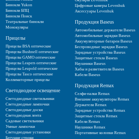
Бинокли Yukon
Цифровые камеры Levenhuk
Бинокли БПЦ
Аксессуары Levenhuk
Бинокли Поиск
Театральные бинокли
Продукция Baseus
Монокуляры
Автомобильные держатели Baseus
Автомобильные зарядки Baseus
Прицелы
Аккумуляторные батареи Baseus
Прицелы BSA оптические
Беспроводные зарядки Baseus
Прицелы Bushnell оптические
Зарядные устройства Baseus
Прицелы GAMO оптические
Защитные стекла Baseus
Прицелы Leapers оптические
Наушники Baseus
Прицелы Leupold оптические
Хабы и разветвители Baseus
Прицелы Tasco оптические
Кабели Baseus
Коллиматорные прицелы
Продукция Remax
Светодиодное освещение
Селфи-палки Remax
Светодиодные светильники
Внешние аккумуляторы Remax
Светодиодные лампочки
Держатели Remax
Светодиодные доски
Зарядные устройства Remax
Светодиодная лента
Защитные стекла Remax
Садовые светильники
Кабели Remax
Умные лампочки
Наушники Remax
Светодиодные установки
Портативные колонки Remax
Бегущие строки