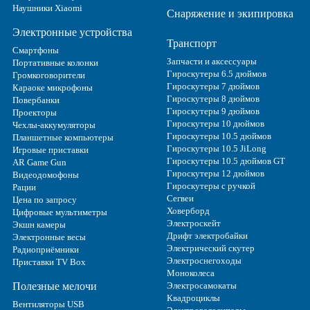
Наушники Xiaomi
Снаряжение и экипировка
Электронные устройства
Транспорт
Смартфоны
Запчасти и аксессуары
Портативные колонки
Гироскутеры 6.5 дюймов
Громкоговорители
Гироскутеры 7 дюймов
Караоке микрофоны
Гироскутеры 8 дюймов
Повербанки
Гироскутеры 9 дюймов
Проекторы
Гироскутеры 10 дюймов
Чехлы-аккумуляторы
Гироскутеры 10.5 дюймов
Планшетные компьютеры
Гироскутеры 10.5 JiLong
Игровые приставки
Гироскутеры 10.5 дюймов GT
AR Game Gun
Гироскутеры 12 дюймов
Видеодомофоны
Гироскутеры с ручкой
Рации
Сегвеи
Цена по запросу
Ховерборд
Цифровые мультиметры
Электроскейт
Экшн камеры
Дрифт электробайки
Электронные весы
Электрический скутер
Радиоприёмники
Электроснегоходы
Приставки TV Box
Моноколеса
Полезные мелочи
Электросамокаты
Квадроциклы
Вентиляторы USB