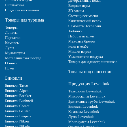
Декоративные ножи
Пневматика
Водные игры
Средства выживания
3D лампы
Светящиеся маски
Товары для туризма
Кинетический песок
Самокаты TechTeam
Топоры
Тюбинги
Лопаты
Наборы из кожи
Перчатки
Меховые брелки
Компасы
Розы в колбе
Лупы
Мишки из роз
Мультитулы
Увлажнители воздуха
Металлическая посуда
Товары для одностраничников
Огниво
Ножи
Товары под нанесение
Бинокли
Продукция Levenhuk
Бинокли Tasco
Бинокли Alpen
Телескопы Levenhuk
Бинокли Breaker
Микроскопы Levenhuk
Бинокли Bushnell
Зрительные трубы Levenhuk
Бинокли Comet
Бинокли Levenhuk
Бинокли Galileo
Компасы Levenhuk
Бинокли Leapers
Лупы Levenhuk
Бинокли Nikon
Монокуляры Levenhuk
Бинокли Nikula
Окуляры Levenhuk