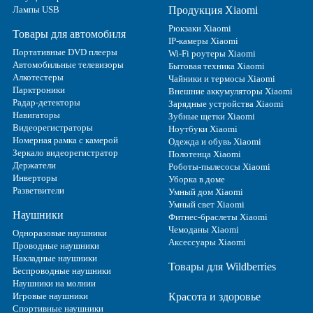
Лампы USB
Продукция Xiaomi
Рюкзаки Xiaomi
Товары для автомобиля
IP-камеры Xiaomi
Портативные DVD плееры
Wi-Fi роутеры Xiaomi
Автомобильные телевизоры
Бытовая техника Xiaomi
Алкотестеры
Чайники и термосы Xiaomi
Парктроники
Внешние аккумуляторы Xiaomi
Радар-детекторы
Зарядные устройства Xiaomi
Навигаторы
Зубные щетки Xiaomi
Видеорегистраторы
Ноутбуки Xiaomi
Номерная рамка с камерой
Одежда и обувь Xiaomi
Зеркало видеорегистратор
Полотенца Xiaomi
Держатели
Роботы-пылесосы Xiaomi
Инверторы
Уборка в доме
Разветвители
Умный дом Xiaomi
Умный свет Xiaomi
Наушники
Фитнес-браслеты Xiaomi
Чемоданы Xiaomi
Одноразовые наушники
Аксессуары Xiaomi
Проводные наушники
Накладные наушники
Товары для Wildberries
Беспроводные наушники
Наушники на молнии
Игровые наушники
Красота и здоровье
Спортивные наушники