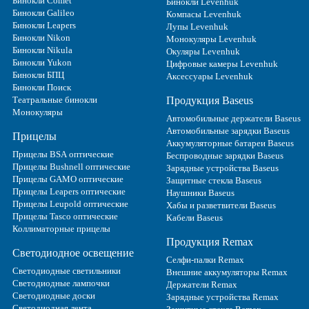
Бинокли Comet
Бинокли Levenhuk
Бинокли Galileo
Компасы Levenhuk
Бинокли Leapers
Лупы Levenhuk
Бинокли Nikon
Монокуляры Levenhuk
Бинокли Nikula
Окуляры Levenhuk
Бинокли Yukon
Цифровые камеры Levenhuk
Бинокли БПЦ
Аксессуары Levenhuk
Бинокли Поиск
Театральные бинокли
Продукция Baseus
Монокуляры
Автомобильные держатели Baseus
Автомобильные зарядки Baseus
Прицелы
Аккумуляторные батареи Baseus
Прицелы BSA оптические
Беспроводные зарядки Baseus
Прицелы Bushnell оптические
Зарядные устройства Baseus
Прицелы GAMO оптические
Защитные стекла Baseus
Прицелы Leapers оптические
Наушники Baseus
Прицелы Leupold оптические
Хабы и разветвители Baseus
Прицелы Tasco оптические
Кабели Baseus
Коллиматорные прицелы
Продукция Remax
Светодиодное освещение
Селфи-палки Remax
Светодиодные светильники
Внешние аккумуляторы Remax
Светодиодные лампочки
Держатели Remax
Светодиодные доски
Зарядные устройства Remax
Светодиодная лента