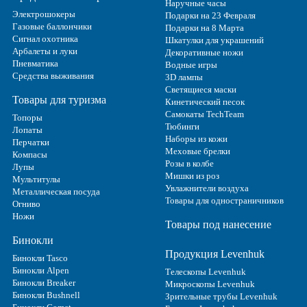
Наручные часы
Электрошокеры
Подарки на 23 Февраля
Газовые баллончики
Подарки на 8 Марта
Сигнал охотника
Шкатулки для украшений
Арбалеты и луки
Декоративные ножи
Пневматика
Водные игры
Средства выживания
3D лампы
Светящиеся маски
Товары для туризма
Кинетический песок
Самокаты TechTeam
Топоры
Тюбинги
Лопаты
Наборы из кожи
Перчатки
Меховые брелки
Компасы
Розы в колбе
Лупы
Мишки из роз
Мультитулы
Увлажнители воздуха
Металлическая посуда
Товары для одностраничников
Огниво
Ножи
Товары под нанесение
Бинокли
Продукция Levenhuk
Бинокли Tasco
Бинокли Alpen
Телескопы Levenhuk
Бинокли Breaker
Микроскопы Levenhuk
Бинокли Bushnell
Зрительные трубы Levenhuk