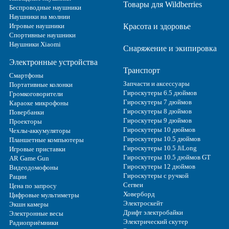
Товары для Wildberries
Беспроводные наушники
Наушники на молнии
Игровые наушники
Красота и здоровье
Спортивные наушники
Наушники Xiaomi
Снаряжение и экипировка
Электронные устройства
Транспорт
Смартфоны
Запчасти и аксессуары
Портативные колонки
Гироскутеры 6.5 дюймов
Громкоговорители
Гироскутеры 7 дюймов
Караоке микрофоны
Гироскутеры 8 дюймов
Повербанки
Гироскутеры 9 дюймов
Проекторы
Гироскутеры 10 дюймов
Чехлы-аккумуляторы
Гироскутеры 10.5 дюймов
Планшетные компьютеры
Гироскутеры 10.5 JiLong
Игровые приставки
Гироскутеры 10.5 дюймов GT
AR Game Gun
Гироскутеры 12 дюймов
Видеодомофоны
Гироскутеры с ручкой
Рации
Сегвеи
Цена по запросу
Ховерборд
Цифровые мультиметры
Электроскейт
Экшн камеры
Дрифт электробайки
Электронные весы
Электрический скутер
Радиоприёмники