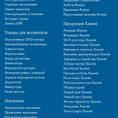
Защитные стекла Remax
Садовые светильники
Кабели Remax
Умные лампочки
Наушники Remax
Светодиодные установки
Портативные колонки Remax
Бегущие строки
Лампы USB
Продукция Xiaomi
Рюкзаки Xiaomi
Товары для автомобиля
IP-камеры Xiaomi
Портативные DVD плееры
Wi-Fi роутеры Xiaomi
Автомобильные телевизоры
Бытовая техника Xiaomi
Алкотестеры
Чайники и термосы Xiaomi
Парктроники
Внешние аккумуляторы Xiaomi
Радар-детекторы
Зарядные устройства Xiaomi
Навигаторы
Зубные щетки Xiaomi
Видеорегистраторы
Ноутбуки Xiaomi
Номерная рамка с камерой
Одежда и обувь Xiaomi
Зеркало видеорегистратор
Полотенца Xiaomi
Держатели
Роботы-пылесосы Xiaomi
Инверторы
Уборка в доме
Разветвители
Умный дом Xiaomi
Умный свет Xiaomi
Наушники
Фитнес-браслеты Xiaomi
Чемоданы Xiaomi
Одноразовые наушники
Аксессуары Xiaomi
Проводные наушники
Накладные наушники