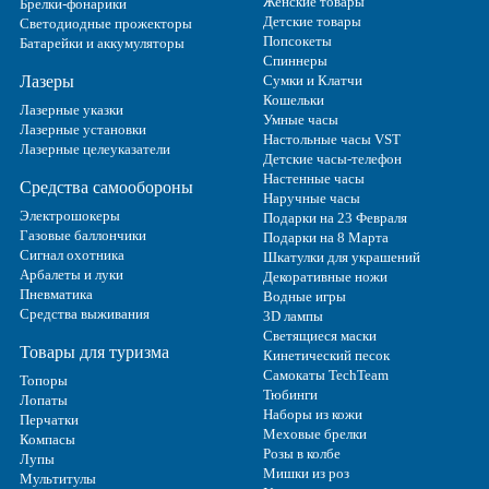
Женские товары
Брелки-фонарики
Детские товары
Светодиодные прожекторы
Попсокеты
Батарейки и аккумуляторы
Спиннеры
Лазеры
Сумки и Клатчи
Кошельки
Лазерные указки
Умные часы
Лазерные установки
Настольные часы VST
Лазерные целеуказатели
Детские часы-телефон
Настенные часы
Средства самообороны
Наручные часы
Электрошокеры
Подарки на 23 Февраля
Газовые баллончики
Подарки на 8 Марта
Сигнал охотника
Шкатулки для украшений
Арбалеты и луки
Декоративные ножи
Пневматика
Водные игры
Средства выживания
3D лампы
Светящиеся маски
Товары для туризма
Кинетический песок
Самокаты TechTeam
Топоры
Тюбинги
Лопаты
Наборы из кожи
Перчатки
Меховые брелки
Компасы
Розы в колбе
Лупы
Мишки из роз
Мультитулы