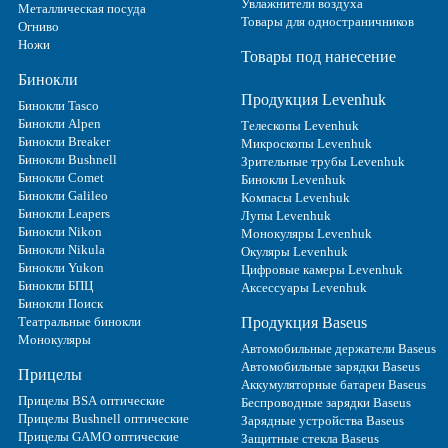
Увлажнители воздуха
Металлическая посуда
Товары для одностраничников
Огниво
Ножи
Товары под нанесение
Бинокли
Продукция Levenhuk
Бинокли Tasco
Бинокли Alpen
Телескопы Levenhuk
Бинокли Breaker
Микроскопы Levenhuk
Бинокли Bushnell
Зрительные трубы Levenhuk
Бинокли Comet
Бинокли Levenhuk
Бинокли Galileo
Компасы Levenhuk
Бинокли Leapers
Лупы Levenhuk
Бинокли Nikon
Монокуляры Levenhuk
Бинокли Nikula
Окуляры Levenhuk
Бинокли Yukon
Цифровые камеры Levenhuk
Бинокли БПЦ
Аксессуары Levenhuk
Бинокли Поиск
Театральные бинокли
Продукция Baseus
Монокуляры
Автомобильные держатели Baseus
Автомобильные зарядки Baseus
Прицелы
Аккумуляторные батареи Baseus
Прицелы BSA оптические
Беспроводные зарядки Baseus
Прицелы Bushnell оптические
Зарядные устройства Baseus
Прицелы GAMO оптические
Защитные стекла Baseus