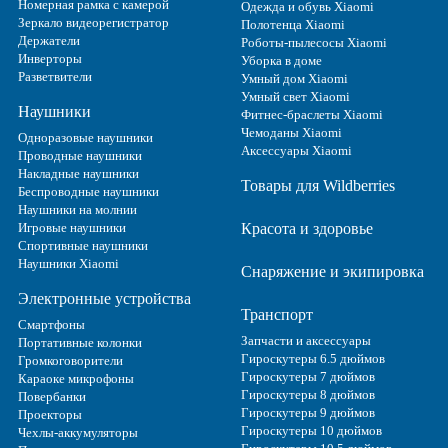
Номерная рамка с камерой
Одежда и обувь Xiaomi
Зеркало видеорегистратор
Полотенца Xiaomi
Держатели
Роботы-пылесосы Xiaomi
Инверторы
Уборка в доме
Разветвители
Умный дом Xiaomi
Умный свет Xiaomi
Наушники
Фитнес-браслеты Xiaomi
Чемоданы Xiaomi
Одноразовые наушники
Аксессуары Xiaomi
Проводные наушники
Накладные наушники
Товары для Wildberries
Беспроводные наушники
Наушники на молнии
Игровые наушники
Красота и здоровье
Спортивные наушники
Наушники Xiaomi
Снаряжение и экипировка
Электронные устройства
Транспорт
Смартфоны
Запчасти и аксессуары
Портативные колонки
Гироскутеры 6.5 дюймов
Громкоговорители
Гироскутеры 7 дюймов
Караоке микрофоны
Гироскутеры 8 дюймов
Повербанки
Гироскутеры 9 дюймов
Проекторы
Гироскутеры 10 дюймов
Чехлы-аккумуляторы