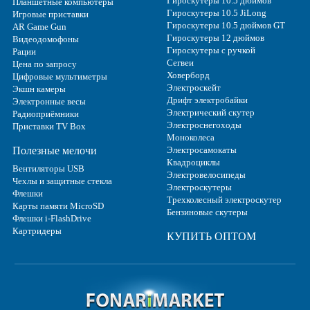
Гироскутеры 10.5 дюймов
Планшетные компьютеры
Гироскутеры 10.5 JiLong
Игровые приставки
Гироскутеры 10.5 дюймов GT
AR Game Gun
Гироскутеры 12 дюймов
Видеодомофоны
Гироскутеры с ручкой
Рации
Сегвеи
Цена по запросу
Ховерборд
Цифровые мультиметры
Электроскейт
Экшн камеры
Дрифт электробайки
Электронные весы
Электрический скутер
Радиоприёмники
Электроснегоходы
Приставки TV Box
Моноколеса
Полезные мелочи
Электросамокаты
Квадроциклы
Вентиляторы USB
Электровелосипеды
Чехлы и защитные стекла
Электроскутеры
Флешки
Трехколесный электроскутер
Карты памяти MicroSD
Бензиновые скутеры
Флешки i-FlashDrive
Картридеры
КУПИТЬ ОПТОМ