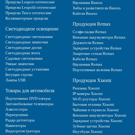
Прицелы Leapers оптические
Наушники Baseus
Прицелы Leupold оптические
Хабы и разветвители Baseus
Прицелы Tasco оптические
Кабели Baseus
Коллиматорные прицелы
Продукция Remax
Светодиодное освещение
Селфи-палки Remax
Светодиодные светильники
Внешние аккумуляторы Remax
Светодиодные лампочки
Держатели Remax
Светодиодные доски
Зарядные устройства Remax
Светодиодная лента
Защитные стекла Remax
Садовые светильники
Кабели Remax
Умные лампочки
Наушники Remax
Светодиодные установки
Портативные колонки Remax
Бегущие строки
Лампы USB
Продукция Xiaomi
Рюкзаки Xiaomi
Товары для автомобиля
IP-камеры Xiaomi
Портативные DVD плееры
Wi-Fi роутеры Xiaomi
Автомобильные телевизоры
Бытовая техника Xiaomi
Алкотестеры
Чайники и термосы Xiaomi
Парктроники
Внешние аккумуляторы Xiaomi
Радар-детекторы
Зарядные устройства Xiaomi
Навигаторы
Зубные щетки Xiaomi
Видеорегистраторы
Ноутбуки Xiaomi