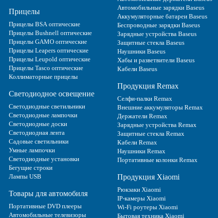
Автомобильные зарядки Baseus
Прицелы
Аккумуляторные батареи Baseus
Прицелы BSA оптические
Беспроводные зарядки Baseus
Прицелы Bushnell оптические
Зарядные устройства Baseus
Прицелы GAMO оптические
Защитные стекла Baseus
Прицелы Leapers оптические
Наушники Baseus
Прицелы Leupold оптические
Хабы и разветвители Baseus
Прицелы Tasco оптические
Кабели Baseus
Коллиматорные прицелы
Продукция Remax
Светодиодное освещение
Селфи-палки Remax
Светодиодные светильники
Внешние аккумуляторы Remax
Светодиодные лампочки
Держатели Remax
Светодиодные доски
Зарядные устройства Remax
Светодиодная лента
Защитные стекла Remax
Садовые светильники
Кабели Remax
Умные лампочки
Наушники Remax
Светодиодные установки
Портативные колонки Remax
Бегущие строки
Лампы USB
Продукция Xiaomi
Рюкзаки Xiaomi
Товары для автомобиля
IP-камеры Xiaomi
Портативные DVD плееры
Wi-Fi роутеры Xiaomi
Автомобильные телевизоры
Бытовая техника Xiaomi