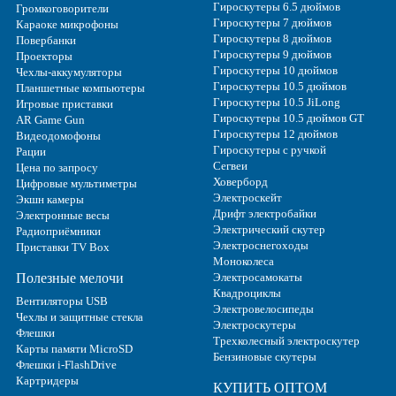
Гироскутеры 6.5 дюймов
Громкоговорители
Гироскутеры 7 дюймов
Караоке микрофоны
Гироскутеры 8 дюймов
Повербанки
Гироскутеры 9 дюймов
Проекторы
Гироскутеры 10 дюймов
Чехлы-аккумуляторы
Гироскутеры 10.5 дюймов
Планшетные компьютеры
Гироскутеры 10.5 JiLong
Игровые приставки
Гироскутеры 10.5 дюймов GT
AR Game Gun
Гироскутеры 12 дюймов
Видеодомофоны
Гироскутеры с ручкой
Рации
Сегвеи
Цена по запросу
Ховерборд
Цифровые мультиметры
Электроскейт
Экшн камеры
Дрифт электробайки
Электронные весы
Электрический скутер
Радиоприёмники
Электроснегоходы
Приставки TV Box
Моноколеса
Полезные мелочи
Электросамокаты
Квадроциклы
Вентиляторы USB
Электровелосипеды
Чехлы и защитные стекла
Электроскутеры
Флешки
Трехколесный электроскутер
Карты памяти MicroSD
Бензиновые скутеры
Флешки i-FlashDrive
Картридеры
КУПИТЬ ОПТОМ