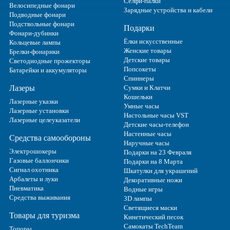
Селфи-палки
Велосипедные фонари
Зарядные устройства и кабели
Подводные фонари
Подствольные фонари
Подарки
Фонари-дубинки
Ёлки искусственные
Кольцевые лампы
Женские товары
Брелки-фонарики
Детские товары
Светодиодные прожекторы
Попсокеты
Батарейки и аккумуляторы
Спиннеры
Лазеры
Сумки и Клатчи
Кошельки
Лазерные указки
Умные часы
Лазерные установки
Настольные часы VST
Лазерные целеуказатели
Детские часы-телефон
Настенные часы
Средства самообороны
Наручные часы
Электрошокеры
Подарки на 23 Февраля
Газовые баллончики
Подарки на 8 Марта
Сигнал охотника
Шкатулки для украшений
Арбалеты и луки
Декоративные ножи
Пневматика
Водные игры
Средства выживания
3D лампы
Светящиеся маски
Товары для туризма
Кинетический песок
Самокаты TechTeam
Топоры