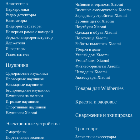
Алкотестеры
Чайники и термосы Xiaomi
Парктроники
Внешние аккумуляторы Xiaomi
Радар-детекторы
Зарядные устройства Xiaomi
Навигаторы
Зубные щетки Xiaomi
Видеорегистраторы
Ноутбуки Xiaomi
Номерная рамка с камерой
Одежда и обувь Xiaomi
Зеркало видеорегистратор
Полотенца Xiaomi
Держатели
Роботы-пылесосы Xiaomi
Инверторы
Уборка в доме
Разветвители
Умный дом Xiaomi
Умный свет Xiaomi
Наушники
Фитнес-браслеты Xiaomi
Чемоданы Xiaomi
Одноразовые наушники
Аксессуары Xiaomi
Проводные наушники
Накладные наушники
Товары для Wildberries
Беспроводные наушники
Наушники на молнии
Игровые наушники
Красота и здоровье
Спортивные наушники
Наушники Xiaomi
Снаряжение и экипировка
Электронные устройства
Транспорт
Смартфоны
Запчасти и аксессуары
Портативные колонки