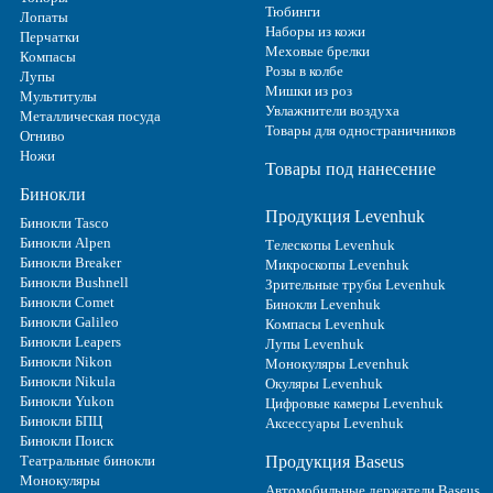
Тюбинги
Лопаты
Наборы из кожи
Перчатки
Меховые брелки
Компасы
Розы в колбе
Лупы
Мишки из роз
Мультитулы
Увлажнители воздуха
Металлическая посуда
Товары для одностраничников
Огниво
Ножи
Товары под нанесение
Бинокли
Продукция Levenhuk
Бинокли Tasco
Бинокли Alpen
Телескопы Levenhuk
Бинокли Breaker
Микроскопы Levenhuk
Бинокли Bushnell
Зрительные трубы Levenhuk
Бинокли Comet
Бинокли Levenhuk
Бинокли Galileo
Компасы Levenhuk
Бинокли Leapers
Лупы Levenhuk
Бинокли Nikon
Монокуляры Levenhuk
Бинокли Nikula
Окуляры Levenhuk
Бинокли Yukon
Цифровые камеры Levenhuk
Бинокли БПЦ
Аксессуары Levenhuk
Бинокли Поиск
Театральные бинокли
Продукция Baseus
Монокуляры
Автомобильные держатели Baseus