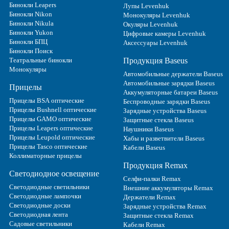
Бинокли Leapers
Лупы Levenhuk
Бинокли Nikon
Монокуляры Levenhuk
Бинокли Nikula
Окуляры Levenhuk
Бинокли Yukon
Цифровые камеры Levenhuk
Бинокли БПЦ
Аксессуары Levenhuk
Бинокли Поиск
Театральные бинокли
Продукция Baseus
Монокуляры
Автомобильные держатели Baseus
Автомобильные зарядки Baseus
Прицелы
Аккумуляторные батареи Baseus
Прицелы BSA оптические
Беспроводные зарядки Baseus
Прицелы Bushnell оптические
Зарядные устройства Baseus
Прицелы GAMO оптические
Защитные стекла Baseus
Прицелы Leapers оптические
Наушники Baseus
Прицелы Leupold оптические
Хабы и разветвители Baseus
Прицелы Tasco оптические
Кабели Baseus
Коллиматорные прицелы
Продукция Remax
Светодиодное освещение
Селфи-палки Remax
Светодиодные светильники
Внешние аккумуляторы Remax
Светодиодные лампочки
Держатели Remax
Светодиодные доски
Зарядные устройства Remax
Светодиодная лента
Защитные стекла Remax
Садовые светильники
Кабели Remax