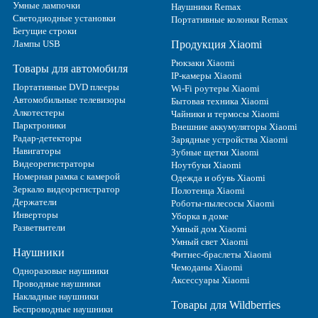
Умные лампочки
Наушники Remax
Светодиодные установки
Портативные колонки Remax
Бегущие строки
Лампы USB
Продукция Xiaomi
Рюкзаки Xiaomi
Товары для автомобиля
IP-камеры Xiaomi
Портативные DVD плееры
Wi-Fi роутеры Xiaomi
Автомобильные телевизоры
Бытовая техника Xiaomi
Алкотестеры
Чайники и термосы Xiaomi
Парктроники
Внешние аккумуляторы Xiaomi
Радар-детекторы
Зарядные устройства Xiaomi
Навигаторы
Зубные щетки Xiaomi
Видеорегистраторы
Ноутбуки Xiaomi
Номерная рамка с камерой
Одежда и обувь Xiaomi
Зеркало видеорегистратор
Полотенца Xiaomi
Держатели
Роботы-пылесосы Xiaomi
Инверторы
Уборка в доме
Разветвители
Умный дом Xiaomi
Умный свет Xiaomi
Наушники
Фитнес-браслеты Xiaomi
Чемоданы Xiaomi
Одноразовые наушники
Аксессуары Xiaomi
Проводные наушники
Накладные наушники
Товары для Wildberries
Беспроводные наушники