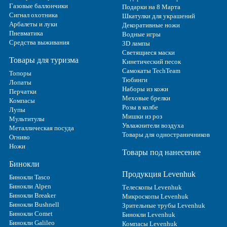
Газовые баллончики
Подарки на 8 Марта
Сигнал охотника
Шкатулки для украшений
Арбалеты и луки
Декоративные ножи
Пневматика
Водные игры
Средства выживания
3D лампы
Светящиеся маски
Товары для туризма
Кинетический песок
Самокаты TechTeam
Топоры
Тюбинги
Лопаты
Наборы из кожи
Перчатки
Меховые брелки
Компасы
Розы в колбе
Лупы
Мишки из роз
Мультитулы
Увлажнители воздуха
Металлическая посуда
Товары для одностраничников
Огниво
Ножи
Товары под нанесение
Бинокли
Продукция Levenhuk
Бинокли Tasco
Бинокли Alpen
Телескопы Levenhuk
Бинокли Breaker
Микроскопы Levenhuk
Бинокли Bushnell
Зрительные трубы Levenhuk
Бинокли Comet
Бинокли Levenhuk
Бинокли Galileo
Компасы Levenhuk