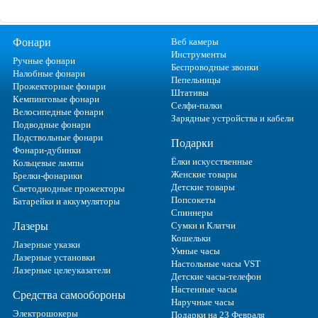
Фонари
Веб камеры
Инструменты
Ручные фонари
Беспроводные звонки
Налобные фонари
Пепельницы
Прожекторные фонари
Штативы
Кемпинговые фонари
Селфи-палки
Велосипедные фонари
Зарядные устройства и кабели
Подводные фонари
Подствольные фонари
Подарки
Фонари-дубинки
Ёлки искусственные
Кольцевые лампы
Женские товары
Брелки-фонарики
Детские товары
Светодиодные прожекторы
Попсокеты
Батарейки и аккумуляторы
Спиннеры
Лазеры
Сумки и Клатчи
Кошельки
Лазерные указки
Умные часы
Лазерные установки
Настольные часы VST
Лазерные целеуказатели
Детские часы-телефон
Настенные часы
Средства самообороны
Наручные часы
Электрошокеры
Подарки на 23 Февраля