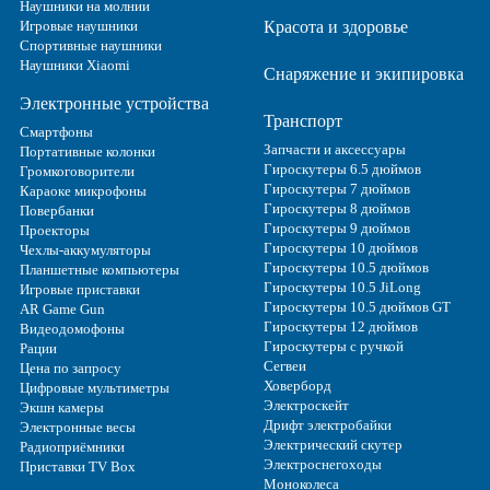
Наушники на молнии
Игровые наушники
Красота и здоровье
Спортивные наушники
Наушники Xiaomi
Снаряжение и экипировка
Электронные устройства
Транспорт
Смартфоны
Запчасти и аксессуары
Портативные колонки
Гироскутеры 6.5 дюймов
Громкоговорители
Гироскутеры 7 дюймов
Караоке микрофоны
Гироскутеры 8 дюймов
Повербанки
Гироскутеры 9 дюймов
Проекторы
Гироскутеры 10 дюймов
Чехлы-аккумуляторы
Гироскутеры 10.5 дюймов
Планшетные компьютеры
Гироскутеры 10.5 JiLong
Игровые приставки
Гироскутеры 10.5 дюймов GT
AR Game Gun
Гироскутеры 12 дюймов
Видеодомофоны
Гироскутеры с ручкой
Рации
Сегвеи
Цена по запросу
Ховерборд
Цифровые мультиметры
Электроскейт
Экшн камеры
Дрифт электробайки
Электронные весы
Электрический скутер
Радиоприёмники
Электроснегоходы
Приставки TV Box
Моноколеса