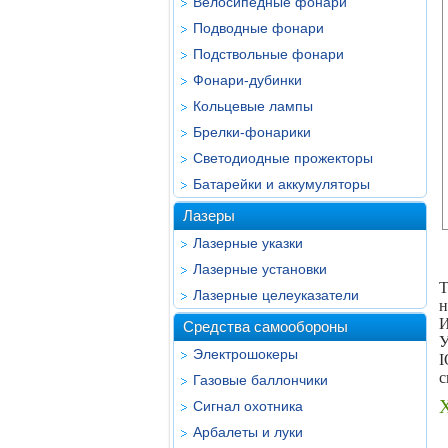
Велосипедные фонари
Подводные фонари
Подствольные фонари
Фонари-дубинки
Кольцевые лампы
Брелки-фонарики
Светодиодные прожекторы
Батарейки и аккумуляторы
Лазеры
Лазерные указки
Лазерные установки
Т
Лазерные целеуказатели
н
И
Средства самообороны
У
Электрошокеры
I
с
Газовые баллончики
Сигнал охотника
Арбалеты и луки