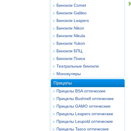
Бинокли Comet
Бинокли Galileo
Бинокли Leapers
Бинокли Nikon
Бинокли Nikula
Бинокли Yukon
Бинокли БПЦ
Бинокли Поиск
Театральные бинокли
Монокуляры
Прицелы
Прицелы BSA оптические
Прицелы Bushnell оптические
Прицелы GAMO оптические
Прицелы Leapers оптические
Прицелы Leupold оптические
Прицелы Tasco оптические