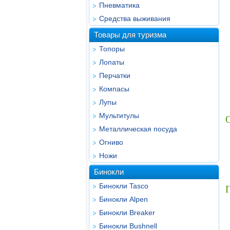
Пневматика
Средства выживания
Товары для туризма
Топоры
Лопаты
Перчатки
Компасы
Лупы
Мультитулы
Металлическая посуда
Огниво
Ножи
Бинокли
Бинокли Tasco
Г
Бинокли Alpen
Бинокли Breaker
Бинокли Bushnell