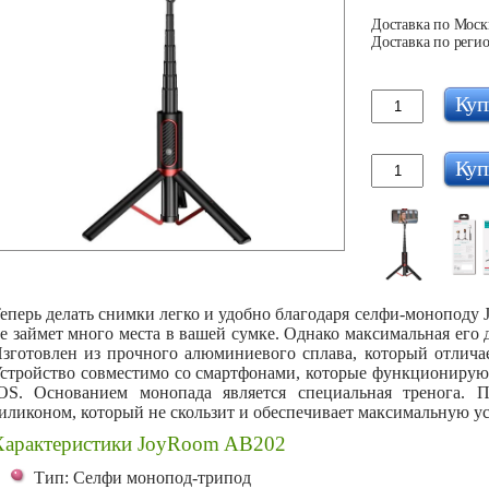
Доставка по Москв
Доставка по регио
Куп
Куп
еперь делать снимки легко и удобно благодаря селфи-моноподу
е займет много места в вашей сумке. Однако максимальная его 
зготовлен из прочного алюминиевого сплава, который отлича
стройство совместимо со смартфонами, которые функционируют
OS. Основанием монопада является специальная тренога. 
иликоном, который не скользит и обеспечивает максимальную у
Характеристики JoyRoom AB202
Тип: Селфи монопод-трипод