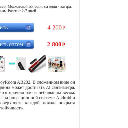
е и Московской области: сегодня - завтра.
нам России: 2-7 дней.
4 200
ить
Р
2 800
ить оптом
Р
 JoyRoom AB202. В сложенном виде он
длина может достигать 72 сантиметра.
ется прочностью и небольшим весом.
 на операционной системе Android и
Поверхность каждой ножки покрыта
стойчивость.