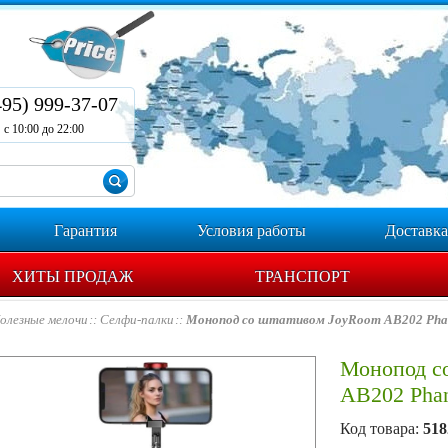
495) 999-37-07
с 10:00 до 22:00
Гарантия
Условия работы
Доставка
ХИТЫ ПРОДАЖ
ТРАНСПОРТ
олезные мелочи
Селфи-палки
Монопод со штативом JoyRoom AB202 Pha
Монопод с
AB202 Pha
Код товара:
518