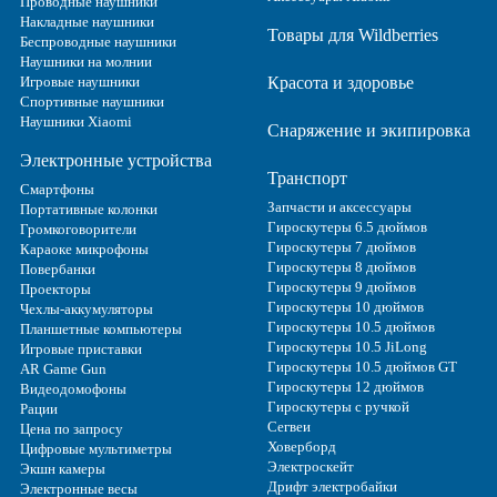
Проводные наушники
Накладные наушники
Товары для Wildberries
Беспроводные наушники
Наушники на молнии
Игровые наушники
Красота и здоровье
Спортивные наушники
Наушники Xiaomi
Снаряжение и экипировка
Электронные устройства
Транспорт
Смартфоны
Запчасти и аксессуары
Портативные колонки
Гироскутеры 6.5 дюймов
Громкоговорители
Гироскутеры 7 дюймов
Караоке микрофоны
Гироскутеры 8 дюймов
Повербанки
Гироскутеры 9 дюймов
Проекторы
Гироскутеры 10 дюймов
Чехлы-аккумуляторы
Гироскутеры 10.5 дюймов
Планшетные компьютеры
Гироскутеры 10.5 JiLong
Игровые приставки
Гироскутеры 10.5 дюймов GT
AR Game Gun
Гироскутеры 12 дюймов
Видеодомофоны
Гироскутеры с ручкой
Рации
Сегвеи
Цена по запросу
Ховерборд
Цифровые мультиметры
Электроскейт
Экшн камеры
Дрифт электробайки
Электронные весы