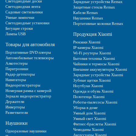
Светодиодные доски
Зарядные устройства Remax
Светодиодная лента
Защитные стекла Remax
Садовые светильники
Кабели Remax
Умные лампочки
Наушники Remax
Светодиодные установки
Портативные колонки Remax
Бегущие строки
Лампы USB
Продукция Xiaomi
Рюкзаки Xiaomi
Товары для автомобиля
IP-камеры Xiaomi
Портативные DVD плееры
Wi-Fi роутеры Xiaomi
Автомобильные телевизоры
Бытовая техника Xiaomi
Алкотестеры
Чайники и термосы Xiaomi
Парктроники
Внешние аккумуляторы Xiaomi
Радар-детекторы
Зарядные устройства Xiaomi
Навигаторы
Зубные щетки Xiaomi
Видеорегистраторы
Ноутбуки Xiaomi
Номерная рамка с камерой
Одежда и обувь Xiaomi
Зеркало видеорегистратор
Полотенца Xiaomi
Держатели
Роботы-пылесосы Xiaomi
Инверторы
Уборка в доме
Разветвители
Умный дом Xiaomi
Умный свет Xiaomi
Наушники
Фитнес-браслеты Xiaomi
Чемоданы Xiaomi
Одноразовые наушники
Аксессуары Xiaomi