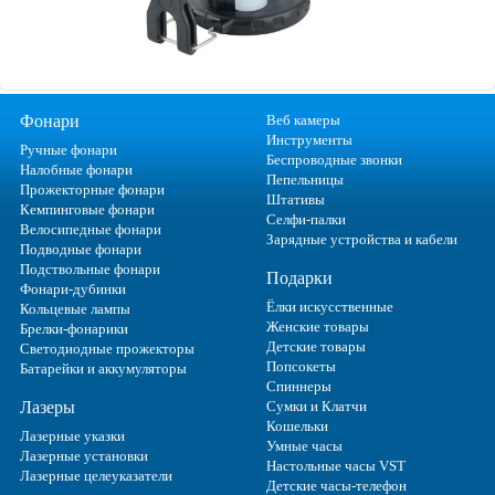
Фонари
Веб камеры
Инструменты
Ручные фонари
Беспроводные звонки
Налобные фонари
Пепельницы
Прожекторные фонари
Штативы
Кемпинговые фонари
Селфи-палки
Велосипедные фонари
Зарядные устройства и кабели
Подводные фонари
Подствольные фонари
Подарки
Фонари-дубинки
Ёлки искусственные
Кольцевые лампы
Женские товары
Брелки-фонарики
Детские товары
Светодиодные прожекторы
Попсокеты
Батарейки и аккумуляторы
Спиннеры
Лазеры
Сумки и Клатчи
Кошельки
Лазерные указки
Умные часы
Лазерные установки
Настольные часы VST
Лазерные целеуказатели
Детские часы-телефон