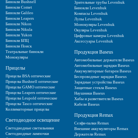
Бинокли Bushnell
Зрительные трубы Levenhuk
Бинокли Comet
Бинокли Levenhuk
Бинокли Galileo
Компасы Levenhuk
Бинокли Leapers
Лупы Levenhuk
Бинокли Nikon
Монокуляры Levenhuk
Бинокли Nikula
Окуляры Levenhuk
Бинокли Yukon
Цифровые камеры Levenhuk
Бинокли БПЦ
Аксессуары Levenhuk
Бинокли Поиск
Театральные бинокли
Продукция Baseus
Монокуляры
Автомобильные держатели Baseus
Автомобильные зарядки Baseus
Прицелы
Аккумуляторные батареи Baseus
Прицелы BSA оптические
Беспроводные зарядки Baseus
Прицелы Bushnell оптические
Зарядные устройства Baseus
Прицелы GAMO оптические
Защитные стекла Baseus
Прицелы Leapers оптические
Наушники Baseus
Прицелы Leupold оптические
Хабы и разветвители Baseus
Прицелы Tasco оптические
Кабели Baseus
Коллиматорные прицелы
Продукция Remax
Светодиодное освещение
Селфи-палки Remax
Светодиодные светильники
Внешние аккумуляторы Remax
Светодиодные лампочки
Держатели Remax