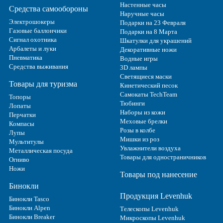
Настенные часы
Средства самообороны
Наручные часы
Электрошокеры
Подарки на 23 Февраля
Газовые баллончики
Подарки на 8 Марта
Сигнал охотника
Шкатулки для украшений
Арбалеты и луки
Декоративные ножи
Пневматика
Водные игры
Средства выживания
3D лампы
Светящиеся маски
Товары для туризма
Кинетический песок
Самокаты TechTeam
Топоры
Тюбинги
Лопаты
Наборы из кожи
Перчатки
Меховые брелки
Компасы
Розы в колбе
Лупы
Мишки из роз
Мультитулы
Увлажнители воздуха
Металлическая посуда
Товары для одностраничников
Огниво
Ножи
Товары под нанесение
Бинокли
Продукция Levenhuk
Бинокли Tasco
Бинокли Alpen
Телескопы Levenhuk
Бинокли Breaker
Микроскопы Levenhuk