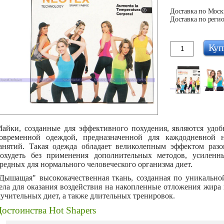
Доставка по Москв
Доставка по регио
Куп
айки, созданные для эффективного похудения, являются удоб
овременной одеждой, предназначенной для каждодневной
анятий. Такая одежда обладает великолепным эффектом разо
охудеть без применения дополнительных методов, усиленн
редных для нормального человеческого организма диет.
Дышащая" высококачественная ткань, созданная по уникально
ела для оказания воздействия на накопленные отложения жира 
учительных диет, а также длительных тренировок.
остоинства Hot Shapers