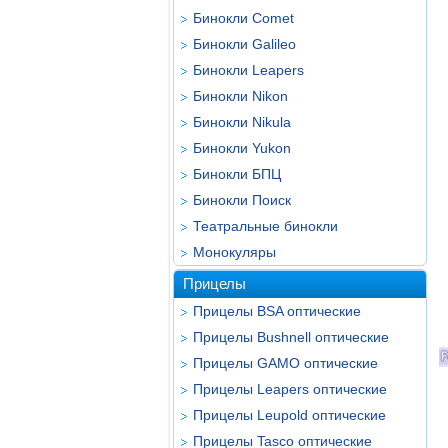
Бинокли Comet
Бинокли Galileo
Бинокли Leapers
Бинокли Nikon
Бинокли Nikula
Бинокли Yukon
Бинокли БПЦ
Бинокли Поиск
Театральные бинокли
Монокуляры
Прицелы
Прицелы BSA оптические
Прицелы Bushnell оптические
Прицелы GAMO оптические
Прицелы Leapers оптические
Прицелы Leupold оптические
Прицелы Tasco оптические