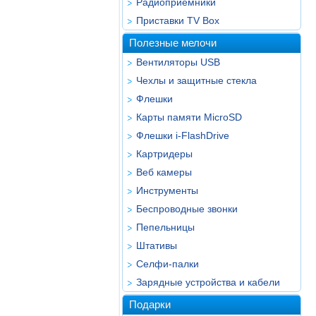
Радиоприёмники
Приставки TV Box
Полезные мелочи
Вентиляторы USB
Чехлы и защитные стекла
Флешки
Карты памяти MicroSD
Флешки i-FlashDrive
Картридеры
Веб камеры
Инструменты
Беспроводные звонки
Пепельницы
Штативы
Селфи-палки
Зарядные устройства и кабели
Подарки