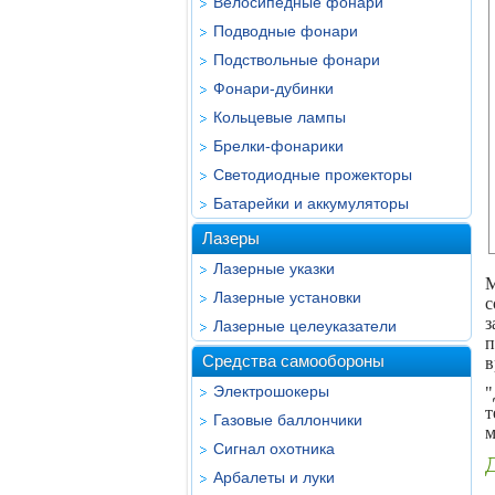
Велосипедные фонари
Подводные фонари
Подствольные фонари
Фонари-дубинки
Кольцевые лампы
Брелки-фонарики
Светодиодные прожекторы
Батарейки и аккумуляторы
Лазеры
Лазерные указки
М
Лазерные установки
с
з
Лазерные целеуказатели
п
Средства самообороны
в
Электрошокеры
"
т
Газовые баллончики
м
Сигнал охотника
Д
Арбалеты и луки