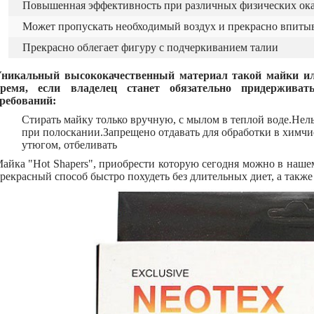
Повышенная эффективность при различных физических ок
Может пропускать необходимый воздух и прекрасно впитыв
Прекрасно облегает фигуру с подчеркиванием талии
никальный высококачественный материал такой майки ил
ремя, если владелец станет обязательно придерживат
ребований:
Стирать майку только вручную, с мылом в теплой воде.Нель
при полоскании.Запрещено отдавать для обработки в химчи
утюгом, отбеливать
айка "Hot Shapers", приобрести которую сегодня можно в нашем
рекрасный способ быстро похудеть без длительных диет, а такж