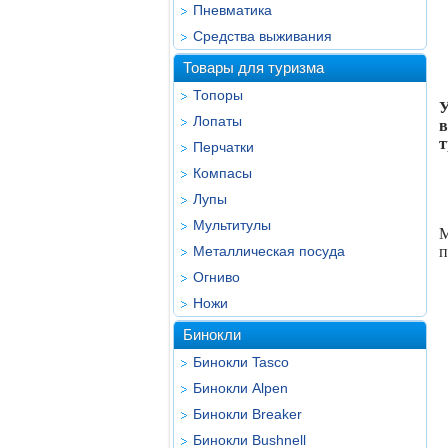
Пневматика
Средства выживания
Товары для туризма
Топоры
У
Лопаты
в
т
Перчатки
Компасы
Лупы
Мультитулы
М
Металлическая посуда
п
Огниво
Ножи
Бинокли
Бинокли Tasco
Бинокли Alpen
Бинокли Breaker
Бинокли Bushnell