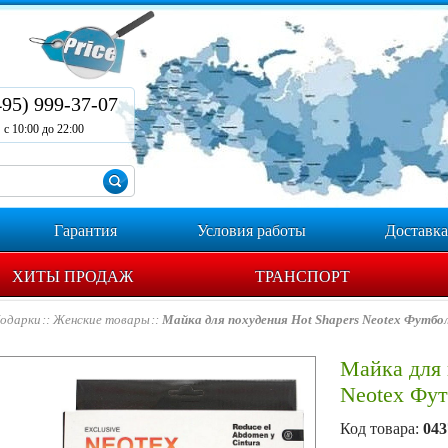
495) 999-37-07
с 10:00 до 22:00
Гарантия
Условия работы
Доставка
ХИТЫ ПРОДАЖ
ТРАНСПОРТ
одарки
Женские товары
Майка для похудения Hot Shapers Neotex Футбо
Майка для 
Neotex Фут
Код товара:
043