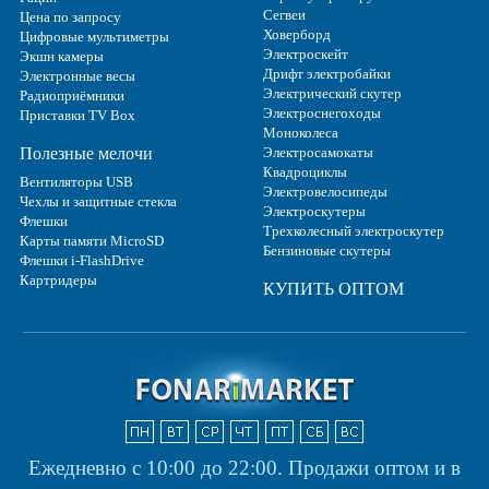
Сегвеи
Цена по запросу
Ховерборд
Цифровые мультиметры
Электроскейт
Экшн камеры
Дрифт электробайки
Электронные весы
Электрический скутер
Радиоприёмники
Электроснегоходы
Приставки TV Box
Моноколеса
Полезные мелочи
Электросамокаты
Квадроциклы
Вентиляторы USB
Электровелосипеды
Чехлы и защитные стекла
Электроскутеры
Флешки
Трехколесный электроскутер
Карты памяти MicroSD
Бензиновые скутеры
Флешки i-FlashDrive
Картридеры
КУПИТЬ ОПТОМ
Ежедневно с 10:00 до 22:00.
Продажи оптом и в