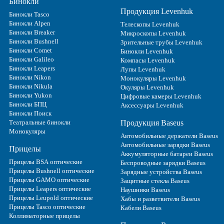
Бинокли
Продукция Levenhuk
Бинокли Tasco
Бинокли Alpen
Телескопы Levenhuk
Бинокли Breaker
Микроскопы Levenhuk
Бинокли Bushnell
Зрительные трубы Levenhuk
Бинокли Comet
Бинокли Levenhuk
Бинокли Galileo
Компасы Levenhuk
Бинокли Leapers
Лупы Levenhuk
Бинокли Nikon
Монокуляры Levenhuk
Бинокли Nikula
Окуляры Levenhuk
Бинокли Yukon
Цифровые камеры Levenhuk
Бинокли БПЦ
Аксессуары Levenhuk
Бинокли Поиск
Театральные бинокли
Продукция Baseus
Монокуляры
Автомобильные держатели Baseus
Автомобильные зарядки Baseus
Прицелы
Аккумуляторные батареи Baseus
Прицелы BSA оптические
Беспроводные зарядки Baseus
Прицелы Bushnell оптические
Зарядные устройства Baseus
Прицелы GAMO оптические
Защитные стекла Baseus
Прицелы Leapers оптические
Наушники Baseus
Прицелы Leupold оптические
Хабы и разветвители Baseus
Прицелы Tasco оптические
Кабели Baseus
Коллиматорные прицелы