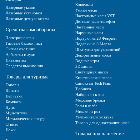
Кошельки
Лазерные указки
Умные часы
Лазерные установки
Настольные часы VST
Лазерные целеуказатели
Детские часы-телефон
Настенные часы
Средства самообороны
Наручные часы
Электрошокеры
Подарки на 23 Февраля
Газовые баллончики
Подарки на 8 Марта
Сигнал охотника
Шкатулки для украшений
Арбалеты и луки
Декоративные ножи
Пневматика
Водные игры
Средства выживания
3D лампы
Светящиеся маски
Товары для туризма
Кинетический песок
Самокаты TechTeam
Топоры
Тюбинги
Лопаты
Наборы из кожи
Перчатки
Меховые брелки
Компасы
Розы в колбе
Лупы
Мишки из роз
Мультитулы
Увлажнители воздуха
Металлическая посуда
Товары для одностраничников
Огниво
Ножи
Товары под нанесение