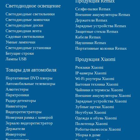
Продукция Remax
Светодиодное освещение
Селфи-палки Remax
Светодиодные светильники
Внешние аккумуляторы Remax
Светодиодные лампочки
Держатели Remax
Светодиодные доски
Зарядные устройства Remax
Светодиодная лента
Защитные стекла Remax
Садовые светильники
Кабели Remax
Умные лампочки
Наушники Remax
Светодиодные установки
Портативные колонки Remax
Бегущие строки
Лампы USB
Продукция Xiaomi
Рюкзаки Xiaomi
Товары для автомобиля
IP-камеры Xiaomi
Портативные DVD плееры
Wi-Fi роутеры Xiaomi
Автомобильные телевизоры
Бытовая техника Xiaomi
Алкотестеры
Чайники и термосы Xiaomi
Парктроники
Внешние аккумуляторы Xiaomi
Радар-детекторы
Зарядные устройства Xiaomi
Навигаторы
Зубные щетки Xiaomi
Видеорегистраторы
Ноутбуки Xiaomi
Номерная рамка с камерой
Одежда и обувь Xiaomi
Зеркало видеорегистратор
Полотенца Xiaomi
Держатели
Роботы-пылесосы Xiaomi
Инверторы
Уборка в доме
Разветвители