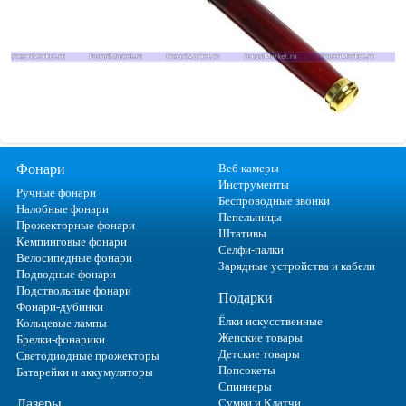
Фонари
Веб камеры
Инструменты
Ручные фонари
Беспроводные звонки
Налобные фонари
Пепельницы
Прожекторные фонари
Штативы
Кемпинговые фонари
Селфи-палки
Велосипедные фонари
Зарядные устройства и кабели
Подводные фонари
Подствольные фонари
Подарки
Фонари-дубинки
Ёлки искусственные
Кольцевые лампы
Женские товары
Брелки-фонарики
Детские товары
Светодиодные прожекторы
Попсокеты
Батарейки и аккумуляторы
Спиннеры
Лазеры
Сумки и Клатчи