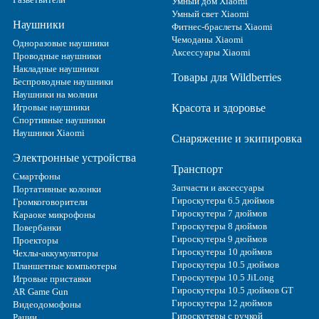
Умный дом Xiaomi
Умный свет Xiaomi
Наушники
Фитнес-браслеты Xiaomi
Чемоданы Xiaomi
Одноразовые наушники
Аксессуары Xiaomi
Проводные наушники
Накладные наушники
Товары для Wildberries
Беспроводные наушники
Наушники на молнии
Игровые наушники
Красота и здоровье
Спортивные наушники
Наушники Xiaomi
Снаряжение и экипировка
Электронные устройства
Транспорт
Смартфоны
Запчасти и аксессуары
Портативные колонки
Гироскутеры 6.5 дюймов
Громкоговорители
Гироскутеры 7 дюймов
Караоке микрофоны
Гироскутеры 8 дюймов
Повербанки
Гироскутеры 9 дюймов
Проекторы
Гироскутеры 10 дюймов
Чехлы-аккумуляторы
Гироскутеры 10.5 дюймов
Планшетные компьютеры
Гироскутеры 10.5 JiLong
Игровые приставки
Гироскутеры 10.5 дюймов GT
AR Game Gun
Гироскутеры 12 дюймов
Видеодомофоны
Гироскутеры с ручкой
Рации