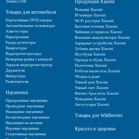
Лампы USB
Продукция Xiaomi
Рюкзаки Xiaomi
Товары для автомобиля
IP-камеры Xiaomi
Портативные DVD плееры
Wi-Fi роутеры Xiaomi
Автомобильные телевизоры
Бытовая техника Xiaomi
Алкотестеры
Чайники и термосы Xiaomi
Парктроники
Внешние аккумуляторы Xiaomi
Радар-детекторы
Зарядные устройства Xiaomi
Навигаторы
Зубные щетки Xiaomi
Видеорегистраторы
Ноутбуки Xiaomi
Номерная рамка с камерой
Одежда и обувь Xiaomi
Зеркало видеорегистратор
Полотенца Xiaomi
Держатели
Роботы-пылесосы Xiaomi
Инверторы
Уборка в доме
Разветвители
Умный дом Xiaomi
Умный свет Xiaomi
Наушники
Фитнес-браслеты Xiaomi
Чемоданы Xiaomi
Одноразовые наушники
Аксессуары Xiaomi
Проводные наушники
Накладные наушники
Товары для Wildberries
Беспроводные наушники
Наушники на молнии
Игровые наушники
Красота и здоровье
Спортивные наушники