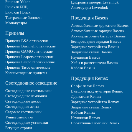
Бинокли Yukon
Цифровые камеры Levenhuk
Бинокли БПЦ
Аксессуары Levenhuk
Бинокли Поиск
Театральные бинокли
Продукция Baseus
Монокуляры
Автомобильные держатели Baseus
Автомобильные зарядки Baseus
Прицелы
Аккумуляторные батареи Baseus
Прицелы BSA оптические
Беспроводные зарядки Baseus
Прицелы Bushnell оптические
Зарядные устройства Baseus
Прицелы GAMO оптические
Защитные стекла Baseus
Прицелы Leapers оптические
Наушники Baseus
Прицелы Leupold оптические
Хабы и разветвители Baseus
Прицелы Tasco оптические
Кабели Baseus
Коллиматорные прицелы
Продукция Remax
Светодиодное освещение
Селфи-палки Remax
Светодиодные светильники
Внешние аккумуляторы Remax
Светодиодные лампочки
Держатели Remax
Светодиодные доски
Зарядные устройства Remax
Светодиодная лента
Защитные стекла Remax
Садовые светильники
Кабели Remax
Умные лампочки
Наушники Remax
Светодиодные установки
Портативные колонки Remax
Бегущие строки