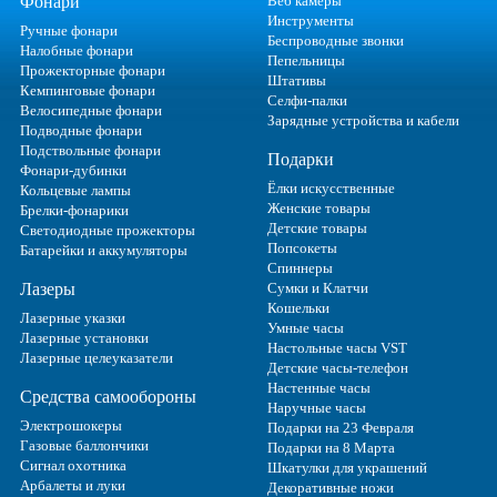
Фонари
Веб камеры
Инструменты
Ручные фонари
Беспроводные звонки
Налобные фонари
Пепельницы
Прожекторные фонари
Штативы
Кемпинговые фонари
Селфи-палки
Велосипедные фонари
Зарядные устройства и кабели
Подводные фонари
Подствольные фонари
Подарки
Фонари-дубинки
Ёлки искусственные
Кольцевые лампы
Женские товары
Брелки-фонарики
Детские товары
Светодиодные прожекторы
Попсокеты
Батарейки и аккумуляторы
Спиннеры
Лазеры
Сумки и Клатчи
Кошельки
Лазерные указки
Умные часы
Лазерные установки
Настольные часы VST
Лазерные целеуказатели
Детские часы-телефон
Настенные часы
Средства самообороны
Наручные часы
Электрошокеры
Подарки на 23 Февраля
Газовые баллончики
Подарки на 8 Марта
Сигнал охотника
Шкатулки для украшений
Арбалеты и луки
Декоративные ножи