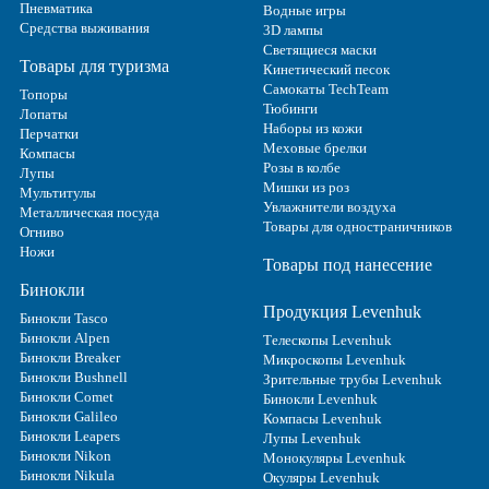
Пневматика
Водные игры
Средства выживания
3D лампы
Светящиеся маски
Товары для туризма
Кинетический песок
Самокаты TechTeam
Топоры
Тюбинги
Лопаты
Наборы из кожи
Перчатки
Меховые брелки
Компасы
Розы в колбе
Лупы
Мишки из роз
Мультитулы
Увлажнители воздуха
Металлическая посуда
Товары для одностраничников
Огниво
Ножи
Товары под нанесение
Бинокли
Продукция Levenhuk
Бинокли Tasco
Бинокли Alpen
Телескопы Levenhuk
Бинокли Breaker
Микроскопы Levenhuk
Бинокли Bushnell
Зрительные трубы Levenhuk
Бинокли Comet
Бинокли Levenhuk
Бинокли Galileo
Компасы Levenhuk
Бинокли Leapers
Лупы Levenhuk
Бинокли Nikon
Монокуляры Levenhuk
Бинокли Nikula
Окуляры Levenhuk