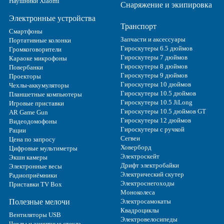
Наушники Xiaomi
Снаряжение и экипировка
Электронные устройства
Транспорт
Смартфоны
Запчасти и аксессуары
Портативные колонки
Гироскутеры 6.5 дюймов
Громкоговорители
Гироскутеры 7 дюймов
Караоке микрофоны
Гироскутеры 8 дюймов
Повербанки
Гироскутеры 9 дюймов
Проекторы
Гироскутеры 10 дюймов
Чехлы-аккумуляторы
Гироскутеры 10.5 дюймов
Планшетные компьютеры
Гироскутеры 10.5 JiLong
Игровые приставки
Гироскутеры 10.5 дюймов GT
AR Game Gun
Гироскутеры 12 дюймов
Видеодомофоны
Гироскутеры с ручкой
Рации
Сегвеи
Цена по запросу
Ховерборд
Цифровые мультиметры
Электроскейт
Экшн камеры
Дрифт электробайки
Электронные весы
Электрический скутер
Радиоприёмники
Электроснегоходы
Приставки TV Box
Моноколеса
Полезные мелочи
Электросамокаты
Квадроциклы
Вентиляторы USB
Электровелосипеды
Чехлы и защитные стекла