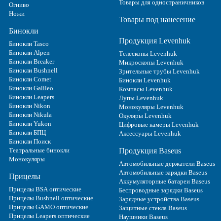
Товары для одностраничников
Огниво
Ножи
Товары под нанесение
Бинокли
Продукция Levenhuk
Бинокли Tasco
Бинокли Alpen
Телескопы Levenhuk
Бинокли Breaker
Микроскопы Levenhuk
Бинокли Bushnell
Зрительные трубы Levenhuk
Бинокли Comet
Бинокли Levenhuk
Бинокли Galileo
Компасы Levenhuk
Бинокли Leapers
Лупы Levenhuk
Бинокли Nikon
Монокуляры Levenhuk
Бинокли Nikula
Окуляры Levenhuk
Бинокли Yukon
Цифровые камеры Levenhuk
Бинокли БПЦ
Аксессуары Levenhuk
Бинокли Поиск
Театральные бинокли
Продукция Baseus
Монокуляры
Автомобильные держатели Baseus
Автомобильные зарядки Baseus
Прицелы
Аккумуляторные батареи Baseus
Прицелы BSA оптические
Беспроводные зарядки Baseus
Прицелы Bushnell оптические
Зарядные устройства Baseus
Прицелы GAMO оптические
Защитные стекла Baseus
Прицелы Leapers оптические
Наушники Baseus