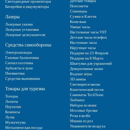
Детские товары
Светодиодные прожекторы
Попсокеты
Батарейки и аккумуляторы
Спиннеры
Лазеры
Сумки и Клатчи
Кошельки
Лазерные указки
Умные часы
Лазерные установки
Настольные часы VST
Лазерные целеуказатели
Детские часы-телефон
Настенные часы
Средства самообороны
Наручные часы
Электрошокеры
Подарки на 23 Февраля
Газовые баллончики
Подарки на 8 Марта
Сигнал охотника
Шкатулки для украшений
Арбалеты и луки
Декоративные ножи
Пневматика
Водные игры
Средства выживания
3D лампы
Светящиеся маски
Товары для туризма
Кинетический песок
Самокаты TechTeam
Топоры
Тюбинги
Лопаты
Наборы из кожи
Перчатки
Меховые брелки
Компасы
Розы в колбе
Лупы
Мишки из роз
Мультитулы
Увлажнители воздуха
Металлическая посуда