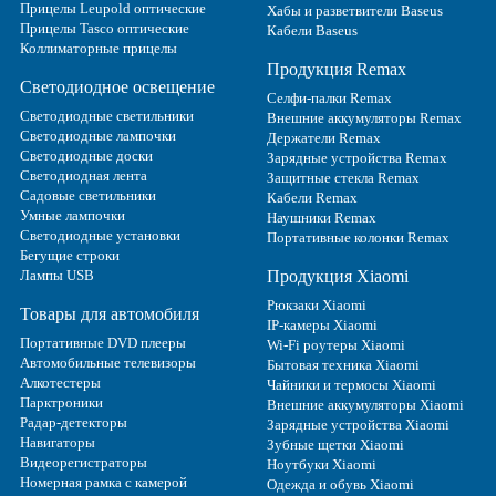
Прицелы Leupold оптические
Хабы и разветвители Baseus
Прицелы Tasco оптические
Кабели Baseus
Коллиматорные прицелы
Продукция Remax
Светодиодное освещение
Селфи-палки Remax
Светодиодные светильники
Внешние аккумуляторы Remax
Светодиодные лампочки
Держатели Remax
Светодиодные доски
Зарядные устройства Remax
Светодиодная лента
Защитные стекла Remax
Садовые светильники
Кабели Remax
Умные лампочки
Наушники Remax
Светодиодные установки
Портативные колонки Remax
Бегущие строки
Лампы USB
Продукция Xiaomi
Рюкзаки Xiaomi
Товары для автомобиля
IP-камеры Xiaomi
Портативные DVD плееры
Wi-Fi роутеры Xiaomi
Автомобильные телевизоры
Бытовая техника Xiaomi
Алкотестеры
Чайники и термосы Xiaomi
Парктроники
Внешние аккумуляторы Xiaomi
Радар-детекторы
Зарядные устройства Xiaomi
Навигаторы
Зубные щетки Xiaomi
Видеорегистраторы
Ноутбуки Xiaomi
Номерная рамка с камерой
Одежда и обувь Xiaomi