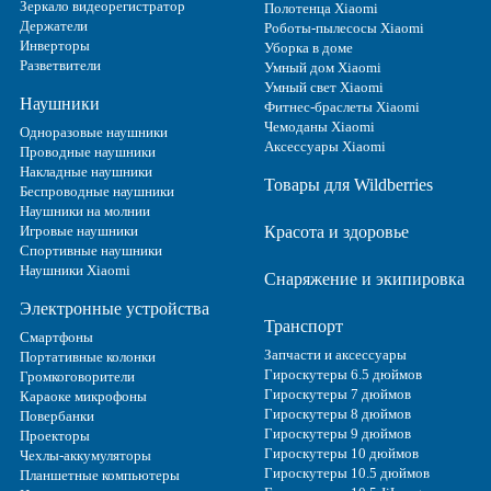
Зеркало видеорегистратор
Полотенца Xiaomi
Держатели
Роботы-пылесосы Xiaomi
Инверторы
Уборка в доме
Разветвители
Умный дом Xiaomi
Умный свет Xiaomi
Наушники
Фитнес-браслеты Xiaomi
Чемоданы Xiaomi
Одноразовые наушники
Аксессуары Xiaomi
Проводные наушники
Накладные наушники
Товары для Wildberries
Беспроводные наушники
Наушники на молнии
Игровые наушники
Красота и здоровье
Спортивные наушники
Наушники Xiaomi
Снаряжение и экипировка
Электронные устройства
Транспорт
Смартфоны
Запчасти и аксессуары
Портативные колонки
Гироскутеры 6.5 дюймов
Громкоговорители
Гироскутеры 7 дюймов
Караоке микрофоны
Гироскутеры 8 дюймов
Повербанки
Гироскутеры 9 дюймов
Проекторы
Гироскутеры 10 дюймов
Чехлы-аккумуляторы
Гироскутеры 10.5 дюймов
Планшетные компьютеры