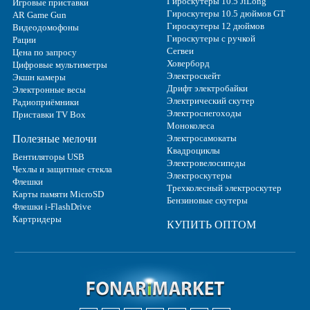
Гироскутеры 10.5 JiLong
Игровые приставки
Гироскутеры 10.5 дюймов GT
AR Game Gun
Гироскутеры 12 дюймов
Видеодомофоны
Гироскутеры с ручкой
Рации
Сегвеи
Цена по запросу
Ховерборд
Цифровые мультиметры
Электроскейт
Экшн камеры
Дрифт электробайки
Электронные весы
Электрический скутер
Радиоприёмники
Электроснегоходы
Приставки TV Box
Моноколеса
Полезные мелочи
Электросамокаты
Квадроциклы
Вентиляторы USB
Электровелосипеды
Чехлы и защитные стекла
Электроскутеры
Флешки
Трехколесный электроскутер
Карты памяти MicroSD
Бензиновые скутеры
Флешки i-FlashDrive
Картридеры
КУПИТЬ ОПТОМ