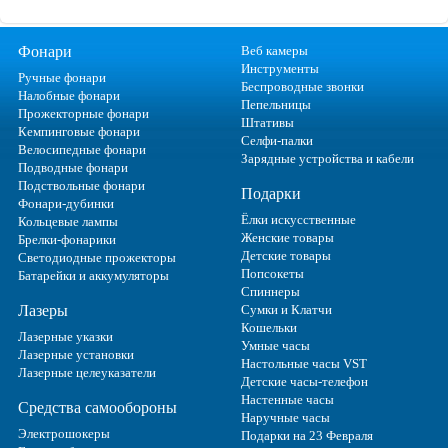
Фонари
Веб камеры
Инструменты
Ручные фонари
Беспроводные звонки
Налобные фонари
Пепельницы
Прожекторные фонари
Штативы
Кемпинговые фонари
Селфи-палки
Велосипедные фонари
Зарядные устройства и кабели
Подводные фонари
Подствольные фонари
Подарки
Фонари-дубинки
Ёлки искусственные
Кольцевые лампы
Женские товары
Брелки-фонарики
Детские товары
Светодиодные прожекторы
Попсокеты
Батарейки и аккумуляторы
Спиннеры
Лазеры
Сумки и Клатчи
Кошельки
Лазерные указки
Умные часы
Лазерные установки
Настольные часы VST
Лазерные целеуказатели
Детские часы-телефон
Настенные часы
Средства самообороны
Наручные часы
Электрошокеры
Подарки на 23 Февраля