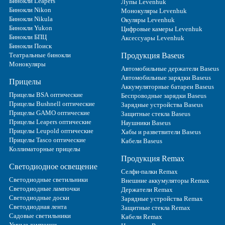
Бинокли Leapers
Лупы Levenhuk
Бинокли Nikon
Монокуляры Levenhuk
Бинокли Nikula
Окуляры Levenhuk
Бинокли Yukon
Цифровые камеры Levenhuk
Бинокли БПЦ
Аксессуары Levenhuk
Бинокли Поиск
Театральные бинокли
Продукция Baseus
Монокуляры
Автомобильные держатели Baseus
Автомобильные зарядки Baseus
Прицелы
Аккумуляторные батареи Baseus
Прицелы BSA оптические
Беспроводные зарядки Baseus
Прицелы Bushnell оптические
Зарядные устройства Baseus
Прицелы GAMO оптические
Защитные стекла Baseus
Прицелы Leapers оптические
Наушники Baseus
Прицелы Leupold оптические
Хабы и разветвители Baseus
Прицелы Tasco оптические
Кабели Baseus
Коллиматорные прицелы
Продукция Remax
Светодиодное освещение
Селфи-палки Remax
Светодиодные светильники
Внешние аккумуляторы Remax
Светодиодные лампочки
Держатели Remax
Светодиодные доски
Зарядные устройства Remax
Светодиодная лента
Защитные стекла Remax
Садовые светильники
Кабели Remax
Умные лампочки