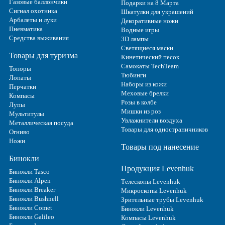
Газовые баллончики
Подарки на 8 Марта
Сигнал охотника
Шкатулки для украшений
Арбалеты и луки
Декоративные ножи
Пневматика
Водные игры
Средства выживания
3D лампы
Светящиеся маски
Товары для туризма
Кинетический песок
Самокаты TechTeam
Топоры
Тюбинги
Лопаты
Наборы из кожи
Перчатки
Меховые брелки
Компасы
Розы в колбе
Лупы
Мишки из роз
Мультитулы
Увлажнители воздуха
Металлическая посуда
Товары для одностраничников
Огниво
Ножи
Товары под нанесение
Бинокли
Продукция Levenhuk
Бинокли Tasco
Бинокли Alpen
Телескопы Levenhuk
Бинокли Breaker
Микроскопы Levenhuk
Бинокли Bushnell
Зрительные трубы Levenhuk
Бинокли Comet
Бинокли Levenhuk
Бинокли Galileo
Компасы Levenhuk