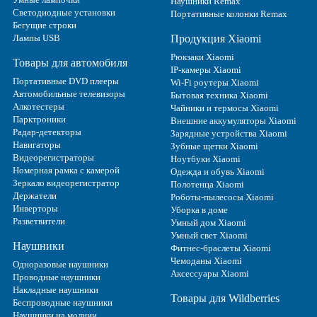
Наушники Remax
Светодиодные установки
Портативные колонки Remax
Бегущие строки
Лампы USB
Продукция Xiaomi
Рюкзаки Xiaomi
Товары для автомобиля
IP-камеры Xiaomi
Портативные DVD плееры
Wi-Fi роутеры Xiaomi
Автомобильные телевизоры
Бытовая техника Xiaomi
Алкотестеры
Чайники и термосы Xiaomi
Парктроники
Внешние аккумуляторы Xiaomi
Радар-детекторы
Зарядные устройства Xiaomi
Навигаторы
Зубные щетки Xiaomi
Видеорегистраторы
Ноутбуки Xiaomi
Номерная рамка с камерой
Одежда и обувь Xiaomi
Зеркало видеорегистратор
Полотенца Xiaomi
Держатели
Роботы-пылесосы Xiaomi
Инверторы
Уборка в доме
Разветвители
Умный дом Xiaomi
Умный свет Xiaomi
Наушники
Фитнес-браслеты Xiaomi
Чемоданы Xiaomi
Одноразовые наушники
Аксессуары Xiaomi
Проводные наушники
Накладные наушники
Товары для Wildberries
Беспроводные наушники
Наушники на молнии