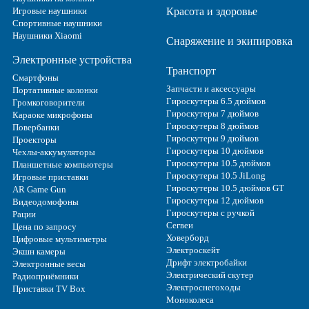
Игровые наушники
Красота и здоровье
Спортивные наушники
Наушники Xiaomi
Снаряжение и экипировка
Электронные устройства
Транспорт
Смартфоны
Запчасти и аксессуары
Портативные колонки
Гироскутеры 6.5 дюймов
Громкоговорители
Гироскутеры 7 дюймов
Караоке микрофоны
Гироскутеры 8 дюймов
Повербанки
Гироскутеры 9 дюймов
Проекторы
Гироскутеры 10 дюймов
Чехлы-аккумуляторы
Гироскутеры 10.5 дюймов
Планшетные компьютеры
Гироскутеры 10.5 JiLong
Игровые приставки
Гироскутеры 10.5 дюймов GT
AR Game Gun
Гироскутеры 12 дюймов
Видеодомофоны
Гироскутеры с ручкой
Рации
Сегвеи
Цена по запросу
Ховерборд
Цифровые мультиметры
Электроскейт
Экшн камеры
Дрифт электробайки
Электронные весы
Электрический скутер
Радиоприёмники
Электроснегоходы
Приставки TV Box
Моноколеса