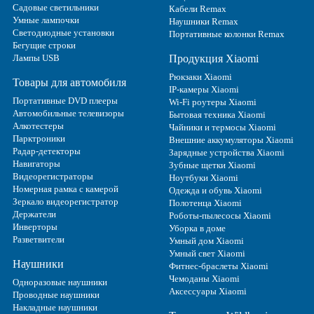
Садовые светильники
Кабели Remax
Умные лампочки
Наушники Remax
Светодиодные установки
Портативные колонки Remax
Бегущие строки
Лампы USB
Продукция Xiaomi
Рюкзаки Xiaomi
Товары для автомобиля
IP-камеры Xiaomi
Портативные DVD плееры
Wi-Fi роутеры Xiaomi
Автомобильные телевизоры
Бытовая техника Xiaomi
Алкотестеры
Чайники и термосы Xiaomi
Парктроники
Внешние аккумуляторы Xiaomi
Радар-детекторы
Зарядные устройства Xiaomi
Навигаторы
Зубные щетки Xiaomi
Видеорегистраторы
Ноутбуки Xiaomi
Номерная рамка с камерой
Одежда и обувь Xiaomi
Зеркало видеорегистратор
Полотенца Xiaomi
Держатели
Роботы-пылесосы Xiaomi
Инверторы
Уборка в доме
Разветвители
Умный дом Xiaomi
Умный свет Xiaomi
Наушники
Фитнес-браслеты Xiaomi
Чемоданы Xiaomi
Одноразовые наушники
Аксессуары Xiaomi
Проводные наушники
Накладные наушники