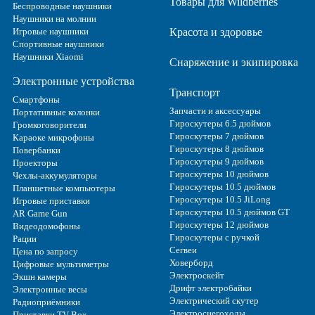
Товары для Wildberries
Беспроводные наушники
Наушники на молнии
Игровые наушники
Красота и здоровье
Спортивные наушники
Наушники Xiaomi
Снаряжение и экипировка
Электронные устройства
Транспорт
Смартфоны
Запчасти и аксессуары
Портативные колонки
Гироскутеры 6.5 дюймов
Громкоговорители
Гироскутеры 7 дюймов
Караоке микрофоны
Гироскутеры 8 дюймов
Повербанки
Гироскутеры 9 дюймов
Проекторы
Гироскутеры 10 дюймов
Чехлы-аккумуляторы
Гироскутеры 10.5 дюймов
Планшетные компьютеры
Гироскутеры 10.5 JiLong
Игровые приставки
Гироскутеры 10.5 дюймов GT
AR Game Gun
Гироскутеры 12 дюймов
Видеодомофоны
Гироскутеры с ручкой
Рации
Сегвеи
Цена по запросу
Ховерборд
Цифровые мультиметры
Электроскейт
Экшн камеры
Дрифт электробайки
Электронные весы
Электрический скутер
Радиоприёмники
Электроснегоходы
Приставки TV Box