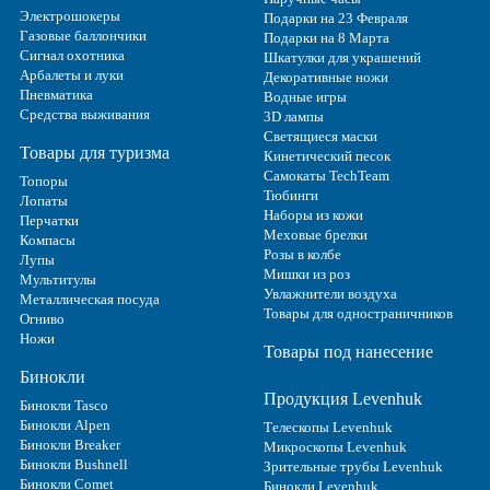
Электрошокеры
Подарки на 23 Февраля
Газовые баллончики
Подарки на 8 Марта
Сигнал охотника
Шкатулки для украшений
Арбалеты и луки
Декоративные ножи
Пневматика
Водные игры
Средства выживания
3D лампы
Светящиеся маски
Товары для туризма
Кинетический песок
Самокаты TechTeam
Топоры
Тюбинги
Лопаты
Наборы из кожи
Перчатки
Меховые брелки
Компасы
Розы в колбе
Лупы
Мишки из роз
Мультитулы
Увлажнители воздуха
Металлическая посуда
Товары для одностраничников
Огниво
Ножи
Товары под нанесение
Бинокли
Продукция Levenhuk
Бинокли Tasco
Бинокли Alpen
Телескопы Levenhuk
Бинокли Breaker
Микроскопы Levenhuk
Бинокли Bushnell
Зрительные трубы Levenhuk
Бинокли Comet
Бинокли Levenhuk