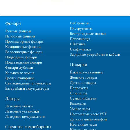
Фонари
Веб камеры
Инструменты
Ручные фонари
Беспроводные звонки
Налобные фонари
Пепельницы
Прожекторные фонари
Штативы
Кемпинговые фонари
Селфи-палки
Велосипедные фонари
Зарядные устройства и кабели
Подводные фонари
Подствольные фонари
Подарки
Фонари-дубинки
Ёлки искусственные
Кольцевые лампы
Женские товары
Брелки-фонарики
Детские товары
Светодиодные прожекторы
Попсокеты
Батарейки и аккумуляторы
Спиннеры
Лазеры
Сумки и Клатчи
Кошельки
Лазерные указки
Умные часы
Лазерные установки
Настольные часы VST
Лазерные целеуказатели
Детские часы-телефон
Настенные часы
Средства самообороны
Наручные часы