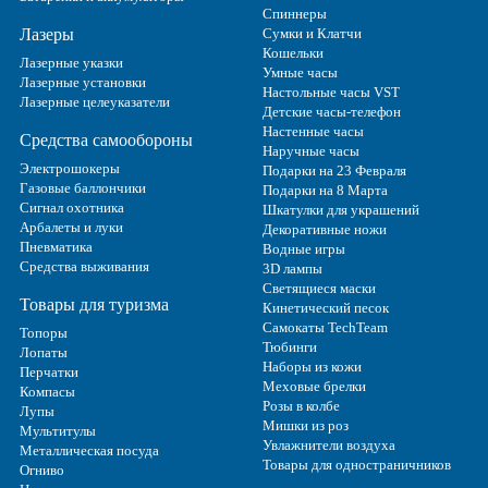
Спиннеры
Лазеры
Сумки и Клатчи
Кошельки
Лазерные указки
Умные часы
Лазерные установки
Настольные часы VST
Лазерные целеуказатели
Детские часы-телефон
Настенные часы
Средства самообороны
Наручные часы
Электрошокеры
Подарки на 23 Февраля
Газовые баллончики
Подарки на 8 Марта
Сигнал охотника
Шкатулки для украшений
Арбалеты и луки
Декоративные ножи
Пневматика
Водные игры
Средства выживания
3D лампы
Светящиеся маски
Товары для туризма
Кинетический песок
Самокаты TechTeam
Топоры
Тюбинги
Лопаты
Наборы из кожи
Перчатки
Меховые брелки
Компасы
Розы в колбе
Лупы
Мишки из роз
Мультитулы
Увлажнители воздуха
Металлическая посуда
Товары для одностраничников
Огниво