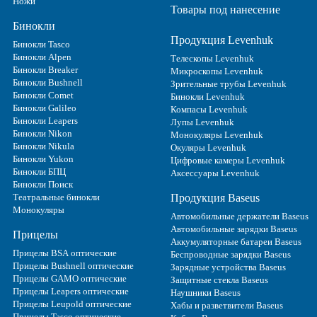
Ножи
Товары под нанесение
Бинокли
Продукция Levenhuk
Бинокли Tasco
Бинокли Alpen
Телескопы Levenhuk
Бинокли Breaker
Микроскопы Levenhuk
Бинокли Bushnell
Зрительные трубы Levenhuk
Бинокли Comet
Бинокли Levenhuk
Бинокли Galileo
Компасы Levenhuk
Бинокли Leapers
Лупы Levenhuk
Бинокли Nikon
Монокуляры Levenhuk
Бинокли Nikula
Окуляры Levenhuk
Бинокли Yukon
Цифровые камеры Levenhuk
Бинокли БПЦ
Аксессуары Levenhuk
Бинокли Поиск
Театральные бинокли
Продукция Baseus
Монокуляры
Автомобильные держатели Baseus
Автомобильные зарядки Baseus
Прицелы
Аккумуляторные батареи Baseus
Прицелы BSA оптические
Беспроводные зарядки Baseus
Прицелы Bushnell оптические
Зарядные устройства Baseus
Прицелы GAMO оптические
Защитные стекла Baseus
Прицелы Leapers оптические
Наушники Baseus
Прицелы Leupold оптические
Хабы и разветвители Baseus
Прицелы Tasco оптические