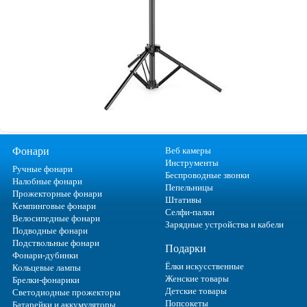
Фонари
Веб камеры
Инструменты
Ручные фонари
Беспроводные звонки
Налобные фонари
Пепельницы
Прожекторные фонари
Штативы
Кемпинговые фонари
Селфи-палки
Велосипедные фонари
Зарядные устройства и кабели
Подводные фонари
Подствольные фонари
Подарки
Фонари-дубинки
Ёлки искусственные
Кольцевые лампы
Женские товары
Брелки-фонарики
Детские товары
Светодиодные прожекторы
Попсокеты
Батарейки и аккумуляторы