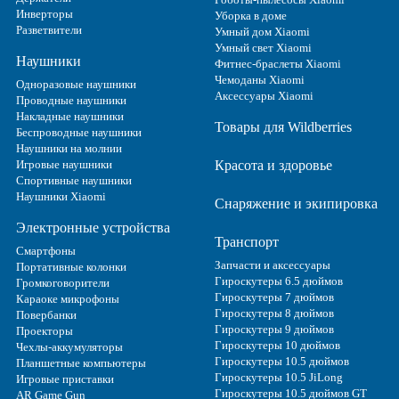
Инверторы
Уборка в доме
Разветвители
Умный дом Xiaomi
Умный свет Xiaomi
Наушники
Фитнес-браслеты Xiaomi
Чемоданы Xiaomi
Одноразовые наушники
Аксессуары Xiaomi
Проводные наушники
Накладные наушники
Товары для Wildberries
Беспроводные наушники
Наушники на молнии
Игровые наушники
Красота и здоровье
Спортивные наушники
Наушники Xiaomi
Снаряжение и экипировка
Электронные устройства
Транспорт
Смартфоны
Запчасти и аксессуары
Портативные колонки
Гироскутеры 6.5 дюймов
Громкоговорители
Гироскутеры 7 дюймов
Караоке микрофоны
Гироскутеры 8 дюймов
Повербанки
Гироскутеры 9 дюймов
Проекторы
Гироскутеры 10 дюймов
Чехлы-аккумуляторы
Гироскутеры 10.5 дюймов
Планшетные компьютеры
Гироскутеры 10.5 JiLong
Игровые приставки
Гироскутеры 10.5 дюймов GT
AR Game Gun