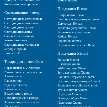
Кабели Baseus
Коллиматорные прицелы
Продукция Remax
Светодиодное освещение
Селфи-палки Remax
Светодиодные светильники
Внешние аккумуляторы Remax
Светодиодные лампочки
Держатели Remax
Светодиодные доски
Зарядные устройства Remax
Светодиодная лента
Защитные стекла Remax
Садовые светильники
Кабели Remax
Умные лампочки
Наушники Remax
Светодиодные установки
Портативные колонки Remax
Бегущие строки
Лампы USB
Продукция Xiaomi
Рюкзаки Xiaomi
Товары для автомобиля
IP-камеры Xiaomi
Портативные DVD плееры
Wi-Fi роутеры Xiaomi
Автомобильные телевизоры
Бытовая техника Xiaomi
Алкотестеры
Чайники и термосы Xiaomi
Парктроники
Внешние аккумуляторы Xiaomi
Радар-детекторы
Зарядные устройства Xiaomi
Навигаторы
Зубные щетки Xiaomi
Видеорегистраторы
Ноутбуки Xiaomi
Номерная рамка с камерой
Одежда и обувь Xiaomi
Зеркало видеорегистратор
Полотенца Xiaomi
Держатели
Роботы-пылесосы Xiaomi