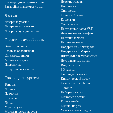
Детские товары
Светодиодные прожекторы
Попсокеты
Батарейки и аккумуляторы
Спиннеры
Лазеры
Сумки и Клатчи
Кошельки
Лазерные указки
Умные часы
Лазерные установки
Настольные часы VST
Лазерные целеуказатели
Детские часы-телефон
Настенные часы
Средства самообороны
Наручные часы
Электрошокеры
Подарки на 23 Февраля
Газовые баллончики
Подарки на 8 Марта
Сигнал охотника
Шкатулки для украшений
Арбалеты и луки
Декоративные ножи
Пневматика
Водные игры
Средства выживания
3D лампы
Светящиеся маски
Товары для туризма
Кинетический песок
Самокаты TechTeam
Топоры
Тюбинги
Лопаты
Наборы из кожи
Перчатки
Меховые брелки
Компасы
Розы в колбе
Лупы
Мишки из роз
Мультитулы
Увлажнители воздуха
Металлическая посуда