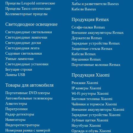
Прицелы Leupold оптические
Хабы и разветвители Baseus
Прицелы Tasco оптические
Кабели Baseus
Коллиматорные прицелы
Продукция Remax
Светодиодное освещение
Селфи-палки Remax
Светодиодные светильники
Внешние аккумуляторы Remax
Светодиодные лампочки
Держатели Remax
Светодиодные доски
Зарядные устройства Remax
Светодиодная лента
Защитные стекла Remax
Садовые светильники
Кабели Remax
Умные лампочки
Наушники Remax
Светодиодные установки
Портативные колонки Remax
Бегущие строки
Лампы USB
Продукция Xiaomi
Рюкзаки Xiaomi
Товары для автомобиля
IP-камеры Xiaomi
Портативные DVD плееры
Wi-Fi роутеры Xiaomi
Автомобильные телевизоры
Бытовая техника Xiaomi
Алкотестеры
Чайники и термосы Xiaomi
Парктроники
Внешние аккумуляторы Xiaomi
Радар-детекторы
Зарядные устройства Xiaomi
Навигаторы
Зубные щетки Xiaomi
Видеорегистраторы
Ноутбуки Xiaomi
Номерная рамка с камерой
Одежда и обувь Xiaomi