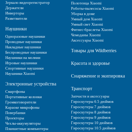
Зеркало видеорегистратор
Полотенца Xiaomi
Держатели
Роботы-пылесосы Xiaomi
Инверторы
Уборка в доме
Разветвители
Умный дом Xiaomi
Умный свет Xiaomi
Наушники
Фитнес-браслеты Xiaomi
Чемоданы Xiaomi
Одноразовые наушники
Аксессуары Xiaomi
Проводные наушники
Накладные наушники
Товары для Wildberries
Беспроводные наушники
Наушники на молнии
Игровые наушники
Красота и здоровье
Спортивные наушники
Наушники Xiaomi
Снаряжение и экипировка
Электронные устройства
Транспорт
Смартфоны
Запчасти и аксессуары
Портативные колонки
Гироскутеры 6.5 дюймов
Громкоговорители
Гироскутеры 7 дюймов
Караоке микрофоны
Гироскутеры 8 дюймов
Повербанки
Гироскутеры 9 дюймов
Проекторы
Гироскутеры 10 дюймов
Чехлы-аккумуляторы
Гироскутеры 10.5 дюймов
Планшетные компьютеры