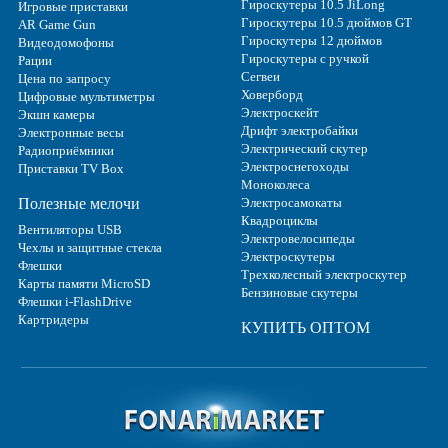
Гироскутеры 10.5 JiLong
Игровые приставки
Гироскутеры 10.5 дюймов GT
AR Game Gun
Гироскутеры 12 дюймов
Видеодомофоны
Гироскутеры с ручкой
Рации
Сегвеи
Цена по запросу
Ховерборд
Цифровые мультиметры
Электроскейт
Экшн камеры
Дрифт электробайки
Электронные весы
Электрический скутер
Радиоприёмники
Электроснегоходы
Приставки TV Box
Моноколеса
Полезные мелочи
Электросамокаты
Квадроциклы
Вентиляторы USB
Электровелосипеды
Чехлы и защитные стекла
Электроскутеры
Флешки
Трехколесный электроскутер
Карты памяти MicroSD
Бензиновые скутеры
Флешки i-FlashDrive
Картридеры
КУПИТЬ ОПТОМ