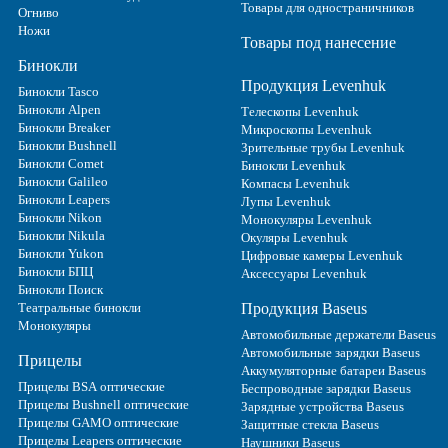
Товары для одностраничников
Огниво
Ножи
Товары под нанесение
Бинокли
Продукция Levenhuk
Бинокли Tasco
Бинокли Alpen
Телескопы Levenhuk
Бинокли Breaker
Микроскопы Levenhuk
Бинокли Bushnell
Зрительные трубы Levenhuk
Бинокли Comet
Бинокли Levenhuk
Бинокли Galileo
Компасы Levenhuk
Бинокли Leapers
Лупы Levenhuk
Бинокли Nikon
Монокуляры Levenhuk
Бинокли Nikula
Окуляры Levenhuk
Бинокли Yukon
Цифровые камеры Levenhuk
Бинокли БПЦ
Аксессуары Levenhuk
Бинокли Поиск
Театральные бинокли
Продукция Baseus
Монокуляры
Автомобильные держатели Baseus
Автомобильные зарядки Baseus
Прицелы
Аккумуляторные батареи Baseus
Прицелы BSA оптические
Беспроводные зарядки Baseus
Прицелы Bushnell оптические
Зарядные устройства Baseus
Прицелы GAMO оптические
Защитные стекла Baseus
Прицелы Leapers оптические
Наушники Baseus