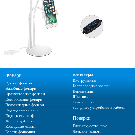
Фонари
Веб камеры
Инструменты
Ручные фонари
Беспроводные звонки
Налобные фонари
Пепельницы
Прожекторные фонари
Штативы
Кемпинговые фонари
Селфи-палки
Велосипедные фонари
Зарядные устройства и кабели
Подводные фонари
Подствольные фонари
Подарки
Фонари-дубинки
Ёлки искусственные
Кольцевые лампы
Женские товары
Брелки-фонарики