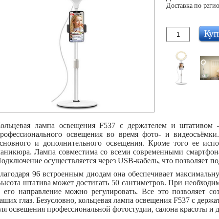
Доставка по регио
Куп
ольцевая лампа освещения F537 с держателем и штативом 
рофессионального освещения во время фото- и видеосъёмки.
сновного и дополнительного освещения. Кроме того ее испо
аникюра. Лампа совместима со всеми современными смартфон
одключение осуществляется через USB-кабель, что позволяет по
лагодаря 96 встроенным диодам она обеспечивает максимальн
ысота штатива может достигать 50 сантиметров. При необходим
 его направление можно регулировать. Все это позволяет со
аших глаз. Безусловно, кольцевая лампа освещения F537 с держ
ля освещения профессиональной фотостудии, салона красоты и 