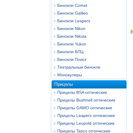
Бинокли Comet
Бинокли Galileo
Бинокли Leapers
Бинокли Nikon
Бинокли Nikula
Бинокли Yukon
Бинокли БПЦ
Бинокли Поиск
Театральные бинокли
Монокуляры
Прицелы
Прицелы BSA оптические
Прицелы Bushnell оптические
Прицелы GAMO оптические
Прицелы Leapers оптические
Прицелы Leupold оптические
Прицелы Tasco оптические