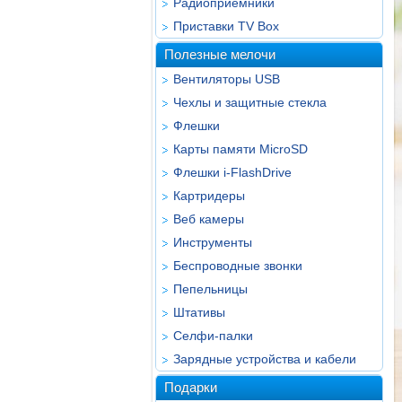
Радиоприёмники
Приставки TV Box
Полезные мелочи
Вентиляторы USB
Чехлы и защитные стекла
Флешки
Карты памяти MicroSD
Флешки i-FlashDrive
Картридеры
Веб камеры
Инструменты
Беспроводные звонки
Пепельницы
Штативы
Селфи-палки
Зарядные устройства и кабели
Подарки