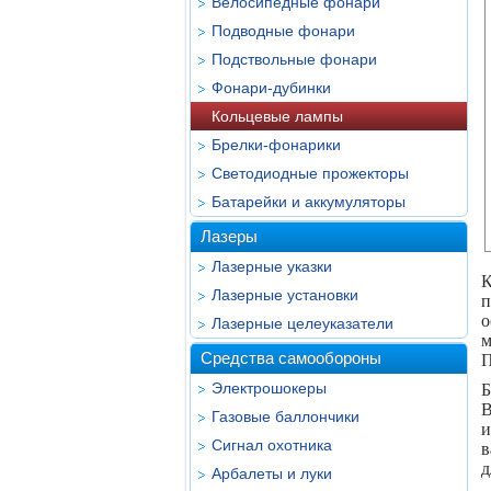
Велосипедные фонари
Подводные фонари
Подствольные фонари
Фонари-дубинки
Кольцевые лампы
Брелки-фонарики
Светодиодные прожекторы
Батарейки и аккумуляторы
Лазеры
Лазерные указки
К
Лазерные установки
п
о
Лазерные целеуказатели
м
Средства самообороны
П
Электрошокеры
Б
В
Газовые баллончики
и
Сигнал охотника
в
д
Арбалеты и луки