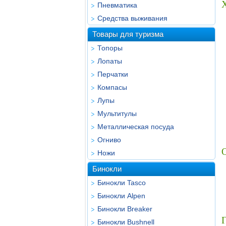
Х
Пневматика
Средства выживания
Товары для туризма
Топоры
Лопаты
Перчатки
Компасы
Лупы
Мультитулы
Металлическая посуда
Огниво
Ножи
Бинокли
Бинокли Tasco
Бинокли Alpen
Бинокли Breaker
Г
Бинокли Bushnell