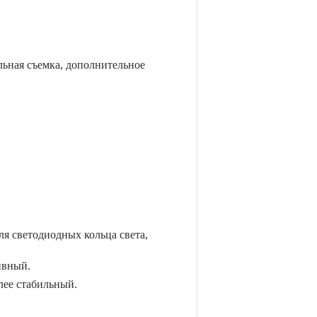
льная съемка, дополнительное
я светодиодных кольца света,
ивный.
лее стабильный.