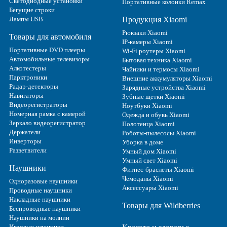
Светодиодные установки
Портативные колонки Remax
Бегущие строки
Лампы USB
Продукция Xiaomi
Рюкзаки Xiaomi
Товары для автомобиля
IP-камеры Xiaomi
Портативные DVD плееры
Wi-Fi роутеры Xiaomi
Автомобильные телевизоры
Бытовая техника Xiaomi
Алкотестеры
Чайники и термосы Xiaomi
Парктроники
Внешние аккумуляторы Xiaomi
Радар-детекторы
Зарядные устройства Xiaomi
Навигаторы
Зубные щетки Xiaomi
Видеорегистраторы
Ноутбуки Xiaomi
Номерная рамка с камерой
Одежда и обувь Xiaomi
Зеркало видеорегистратор
Полотенца Xiaomi
Держатели
Роботы-пылесосы Xiaomi
Инверторы
Уборка в доме
Разветвители
Умный дом Xiaomi
Умный свет Xiaomi
Наушники
Фитнес-браслеты Xiaomi
Чемоданы Xiaomi
Одноразовые наушники
Аксессуары Xiaomi
Проводные наушники
Накладные наушники
Товары для Wildberries
Беспроводные наушники
Наушники на молнии
Игровые наушники