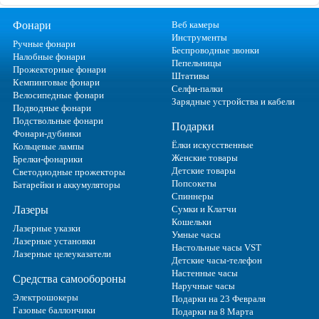
Фонари
Веб камеры
Инструменты
Ручные фонари
Беспроводные звонки
Налобные фонари
Пепельницы
Прожекторные фонари
Штативы
Кемпинговые фонари
Селфи-палки
Велосипедные фонари
Зарядные устройства и кабели
Подводные фонари
Подствольные фонари
Подарки
Фонари-дубинки
Ёлки искусственные
Кольцевые лампы
Женские товары
Брелки-фонарики
Детские товары
Светодиодные прожекторы
Попсокеты
Батарейки и аккумуляторы
Спиннеры
Лазеры
Сумки и Клатчи
Кошельки
Лазерные указки
Умные часы
Лазерные установки
Настольные часы VST
Лазерные целеуказатели
Детские часы-телефон
Настенные часы
Средства самообороны
Наручные часы
Электрошокеры
Подарки на 23 Февраля
Газовые баллончики
Подарки на 8 Марта