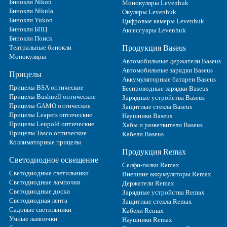
Бинокли Nikon
Монокуляры Levenhuk
Бинокли Nikula
Окуляры Levenhuk
Бинокли Yukon
Цифровые камеры Levenhuk
Бинокли БПЦ
Аксессуары Levenhuk
Бинокли Поиск
Театральные бинокли
Продукция Baseus
Монокуляры
Автомобильные держатели Baseus
Автомобильные зарядки Baseus
Прицелы
Аккумуляторные батареи Baseus
Прицелы BSA оптические
Беспроводные зарядки Baseus
Прицелы Bushnell оптические
Зарядные устройства Baseus
Прицелы GAMO оптические
Защитные стекла Baseus
Прицелы Leapers оптические
Наушники Baseus
Прицелы Leupold оптические
Хабы и разветвители Baseus
Прицелы Tasco оптические
Кабели Baseus
Коллиматорные прицелы
Продукция Remax
Светодиодное освещение
Селфи-палки Remax
Светодиодные светильники
Внешние аккумуляторы Remax
Светодиодные лампочки
Держатели Remax
Светодиодные доски
Зарядные устройства Remax
Светодиодная лента
Защитные стекла Remax
Садовые светильники
Кабели Remax
Умные лампочки
Наушники Remax