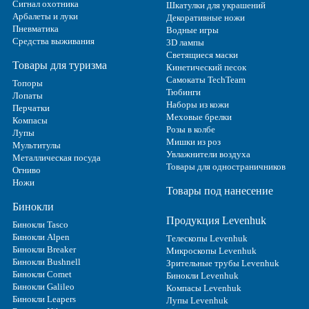
Сигнал охотника
Шкатулки для украшений
Арбалеты и луки
Декоративные ножи
Пневматика
Водные игры
Средства выживания
3D лампы
Светящиеся маски
Товары для туризма
Кинетический песок
Самокаты TechTeam
Топоры
Тюбинги
Лопаты
Наборы из кожи
Перчатки
Меховые брелки
Компасы
Розы в колбе
Лупы
Мишки из роз
Мультитулы
Увлажнители воздуха
Металлическая посуда
Товары для одностраничников
Огниво
Ножи
Товары под нанесение
Бинокли
Продукция Levenhuk
Бинокли Tasco
Бинокли Alpen
Телескопы Levenhuk
Бинокли Breaker
Микроскопы Levenhuk
Бинокли Bushnell
Зрительные трубы Levenhuk
Бинокли Comet
Бинокли Levenhuk
Бинокли Galileo
Компасы Levenhuk
Бинокли Leapers
Лупы Levenhuk