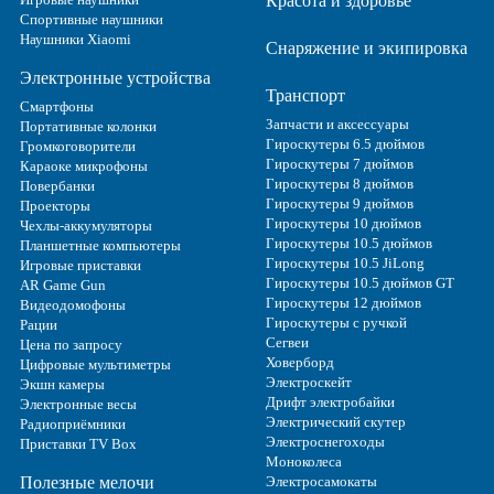
Красота и здоровье
Спортивные наушники
Наушники Xiaomi
Снаряжение и экипировка
Электронные устройства
Транспорт
Смартфоны
Запчасти и аксессуары
Портативные колонки
Гироскутеры 6.5 дюймов
Громкоговорители
Гироскутеры 7 дюймов
Караоке микрофоны
Гироскутеры 8 дюймов
Повербанки
Гироскутеры 9 дюймов
Проекторы
Гироскутеры 10 дюймов
Чехлы-аккумуляторы
Гироскутеры 10.5 дюймов
Планшетные компьютеры
Гироскутеры 10.5 JiLong
Игровые приставки
Гироскутеры 10.5 дюймов GT
AR Game Gun
Гироскутеры 12 дюймов
Видеодомофоны
Гироскутеры с ручкой
Рации
Сегвеи
Цена по запросу
Ховерборд
Цифровые мультиметры
Электроскейт
Экшн камеры
Дрифт электробайки
Электронные весы
Электрический скутер
Радиоприёмники
Электроснегоходы
Приставки TV Box
Моноколеса
Полезные мелочи
Электросамокаты