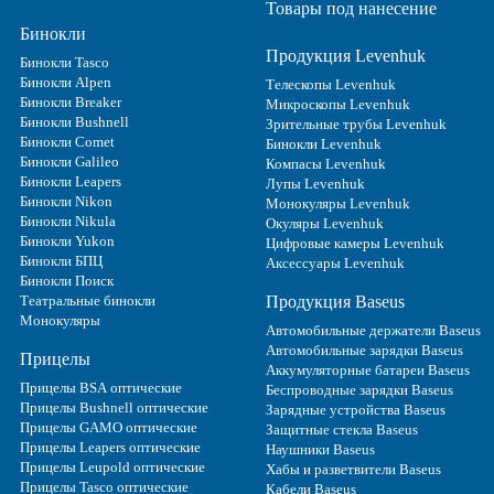
Товары под нанесение
Бинокли
Продукция Levenhuk
Бинокли Tasco
Бинокли Alpen
Телескопы Levenhuk
Бинокли Breaker
Микроскопы Levenhuk
Бинокли Bushnell
Зрительные трубы Levenhuk
Бинокли Comet
Бинокли Levenhuk
Бинокли Galileo
Компасы Levenhuk
Бинокли Leapers
Лупы Levenhuk
Бинокли Nikon
Монокуляры Levenhuk
Бинокли Nikula
Окуляры Levenhuk
Бинокли Yukon
Цифровые камеры Levenhuk
Бинокли БПЦ
Аксессуары Levenhuk
Бинокли Поиск
Театральные бинокли
Продукция Baseus
Монокуляры
Автомобильные держатели Baseus
Автомобильные зарядки Baseus
Прицелы
Аккумуляторные батареи Baseus
Прицелы BSA оптические
Беспроводные зарядки Baseus
Прицелы Bushnell оптические
Зарядные устройства Baseus
Прицелы GAMO оптические
Защитные стекла Baseus
Прицелы Leapers оптические
Наушники Baseus
Прицелы Leupold оптические
Хабы и разветвители Baseus
Прицелы Tasco оптические
Кабели Baseus