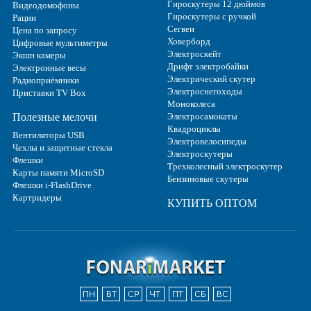
Гироскутеры 12 дюймов
Видеодомофоны
Гироскутеры с ручкой
Рации
Сегвеи
Цена по запросу
Ховерборд
Цифровые мультиметры
Электроскейт
Экшн камеры
Дрифт электробайки
Электронные весы
Электрический скутер
Радиоприёмники
Электроснегоходы
Приставки TV Box
Моноколеса
Полезные мелочи
Электросамокаты
Квадроциклы
Вентиляторы USB
Электровелосипеды
Чехлы и защитные стекла
Электроскутеры
Флешки
Трехколесный электроскутер
Карты памяти MicroSD
Бензиновые скутеры
Флешки i-FlashDrive
Картридеры
КУПИТЬ ОПТОМ