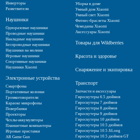
Инверторы
Уборка в доме
Разветвители
Умный дом Xiaomi
Умный свет Xiaomi
Наушники
Фитнес-браслеты Xiaomi
Чемоданы Xiaomi
Одноразовые наушники
Аксессуары Xiaomi
Проводные наушники
Накладные наушники
Товары для Wildberries
Беспроводные наушники
Наушники на молнии
Игровые наушники
Красота и здоровье
Спортивные наушники
Наушники Xiaomi
Снаряжение и экипировка
Электронные устройства
Транспорт
Смартфоны
Запчасти и аксессуары
Портативные колонки
Гироскутеры 6.5 дюймов
Громкоговорители
Гироскутеры 7 дюймов
Караоке микрофоны
Гироскутеры 8 дюймов
Повербанки
Гироскутеры 9 дюймов
Проекторы
Гироскутеры 10 дюймов
Чехлы-аккумуляторы
Гироскутеры 10.5 дюймов
Планшетные компьютеры
Гироскутеры 10.5 JiLong
Игровые приставки
Гироскутеры 10.5 дюймов GT
AR Game Gun