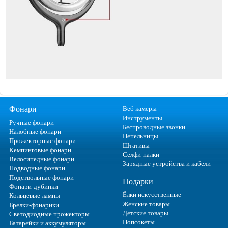
Фонари
Веб камеры
Инструменты
Ручные фонари
Беспроводные звонки
Налобные фонари
Пепельницы
Прожекторные фонари
Штативы
Кемпинговые фонари
Селфи-палки
Велосипедные фонари
Зарядные устройства и кабели
Подводные фонари
Подствольные фонари
Подарки
Фонари-дубинки
Ёлки искусственные
Кольцевые лампы
Женские товары
Брелки-фонарики
Детские товары
Светодиодные прожекторы
Попсокеты
Батарейки и аккумуляторы