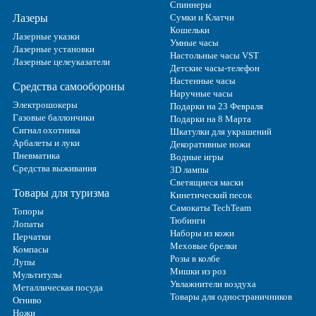
Спиннеры
Лазеры
Сумки и Клатчи
Кошельки
Лазерные указки
Умные часы
Лазерные установки
Настольные часы VST
Лазерные целеуказатели
Детские часы-телефон
Настенные часы
Средства самообороны
Наручные часы
Электрошокеры
Подарки на 23 Февраля
Газовые баллончики
Подарки на 8 Марта
Сигнал охотника
Шкатулки для украшений
Арбалеты и луки
Декоративные ножи
Пневматика
Водные игры
Средства выживания
3D лампы
Светящиеся маски
Товары для туризма
Кинетический песок
Самокаты TechTeam
Топоры
Тюбинги
Лопаты
Наборы из кожи
Перчатки
Меховые брелки
Компасы
Розы в колбе
Лупы
Мишки из роз
Мультитулы
Увлажнители воздуха
Металлическая посуда
Товары для одностраничников
Огниво
Ножи