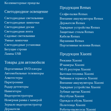
Коллиматорные прицелы
Продукция Remax
Светодиодное освещение
Селфи-палки Remax
Светодиодные светильники
Внешние аккумуляторы Remax
Светодиодные лампочки
Держатели Remax
Светодиодные доски
Зарядные устройства Remax
Светодиодная лента
Защитные стекла Remax
Садовые светильники
Кабели Remax
Умные лампочки
Наушники Remax
Светодиодные установки
Портативные колонки Remax
Бегущие строки
Лампы USB
Продукция Xiaomi
Рюкзаки Xiaomi
Товары для автомобиля
IP-камеры Xiaomi
Портативные DVD плееры
Wi-Fi роутеры Xiaomi
Автомобильные телевизоры
Бытовая техника Xiaomi
Алкотестеры
Чайники и термосы Xiaomi
Парктроники
Внешние аккумуляторы Xiaomi
Радар-детекторы
Зарядные устройства Xiaomi
Навигаторы
Зубные щетки Xiaomi
Видеорегистраторы
Ноутбуки Xiaomi
Номерная рамка с камерой
Одежда и обувь Xiaomi
Зеркало видеорегистратор
Полотенца Xiaomi
Держатели
Роботы-пылесосы Xiaomi