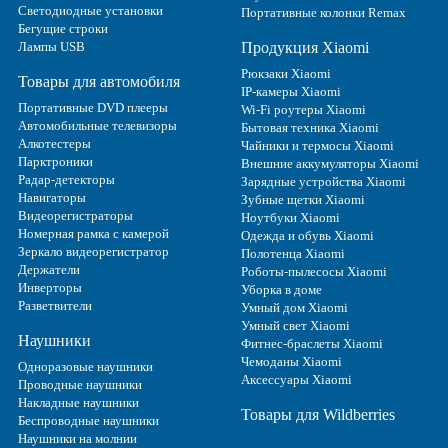
Светодиодные установки
Портативные колонки Remax
Бегущие строки
Лампы USB
Продукция Xiaomi
Рюкзаки Xiaomi
Товары для автомобиля
IP-камеры Xiaomi
Портативные DVD плееры
Wi-Fi роутеры Xiaomi
Автомобильные телевизоры
Бытовая техника Xiaomi
Алкотестеры
Чайники и термосы Xiaomi
Парктроники
Внешние аккумуляторы Xiaomi
Радар-детекторы
Зарядные устройства Xiaomi
Навигаторы
Зубные щетки Xiaomi
Видеорегистраторы
Ноутбуки Xiaomi
Номерная рамка с камерой
Одежда и обувь Xiaomi
Зеркало видеорегистратор
Полотенца Xiaomi
Держатели
Роботы-пылесосы Xiaomi
Инверторы
Уборка в доме
Разветвители
Умный дом Xiaomi
Умный свет Xiaomi
Наушники
Фитнес-браслеты Xiaomi
Чемоданы Xiaomi
Одноразовые наушники
Аксессуары Xiaomi
Проводные наушники
Накладные наушники
Товары для Wildberries
Беспроводные наушники
Наушники на молнии