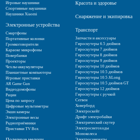
Игровые наушники
Красота и здоровье
Спортивные наушники
Наушники Xiaomi
Снаряжение и экипировка
Электронные устройства
Транспорт
Смартфоны
Запчасти и аксессуары
Портативные колонки
Гироскутеры 6.5 дюймов
Громкоговорители
Гироскутеры 7 дюймов
Караоке микрофоны
Гироскутеры 8 дюймов
Повербанки
Гироскутеры 9 дюймов
Проекторы
Гироскутеры 10 дюймов
Чехлы-аккумуляторы
Гироскутеры 10.5 дюймов
Планшетные компьютеры
Гироскутеры 10.5 JiLong
Игровые приставки
Гироскутеры 10.5 дюймов GT
AR Game Gun
Гироскутеры 12 дюймов
Видеодомофоны
Гироскутеры с ручкой
Рации
Сегвеи
Цена по запросу
Ховерборд
Цифровые мультиметры
Электроскейт
Экшн камеры
Дрифт электробайки
Электронные весы
Электрический скутер
Радиоприёмники
Электроснегоходы
Приставки TV Box
Моноколеса
Полезные мелочи
Электросамокаты