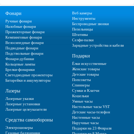
Фонари
Веб камеры
Инструменты
Ручные фонари
Беспроводные звонки
Налобные фонари
Пепельницы
Прожекторные фонари
Штативы
Кемпинговые фонари
Селфи-палки
Велосипедные фонари
Зарядные устройства и кабели
Подводные фонари
Подствольные фонари
Подарки
Фонари-дубинки
Ёлки искусственные
Кольцевые лампы
Женские товары
Брелки-фонарики
Детские товары
Светодиодные прожекторы
Попсокеты
Батарейки и аккумуляторы
Спиннеры
Лазеры
Сумки и Клатчи
Кошельки
Лазерные указки
Умные часы
Лазерные установки
Настольные часы VST
Лазерные целеуказатели
Детские часы-телефон
Настенные часы
Средства самообороны
Наручные часы
Электрошокеры
Подарки на 23 Февраля
Газовые баллончики
Подарки на 8 Марта