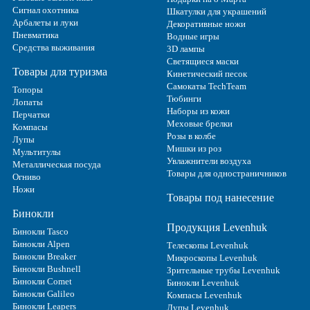
Сигнал охотника
Шкатулки для украшений
Арбалеты и луки
Декоративные ножи
Пневматика
Водные игры
Средства выживания
3D лампы
Светящиеся маски
Товары для туризма
Кинетический песок
Самокаты TechTeam
Топоры
Тюбинги
Лопаты
Наборы из кожи
Перчатки
Меховые брелки
Компасы
Розы в колбе
Лупы
Мишки из роз
Мультитулы
Увлажнители воздуха
Металлическая посуда
Товары для одностраничников
Огниво
Ножи
Товары под нанесение
Бинокли
Продукция Levenhuk
Бинокли Tasco
Бинокли Alpen
Телескопы Levenhuk
Бинокли Breaker
Микроскопы Levenhuk
Бинокли Bushnell
Зрительные трубы Levenhuk
Бинокли Comet
Бинокли Levenhuk
Бинокли Galileo
Компасы Levenhuk
Бинокли Leapers
Лупы Levenhuk