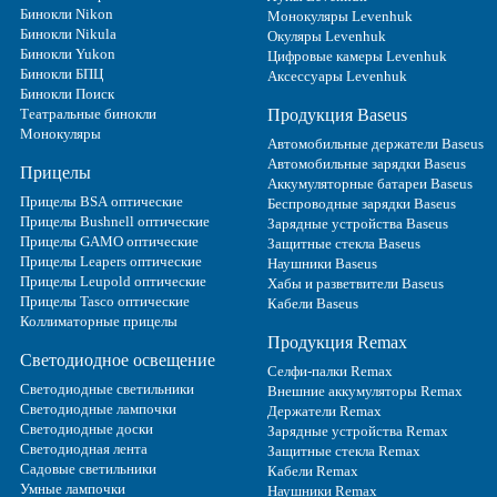
Бинокли Nikon
Монокуляры Levenhuk
Бинокли Nikula
Окуляры Levenhuk
Бинокли Yukon
Цифровые камеры Levenhuk
Бинокли БПЦ
Аксессуары Levenhuk
Бинокли Поиск
Театральные бинокли
Продукция Baseus
Монокуляры
Автомобильные держатели Baseus
Автомобильные зарядки Baseus
Прицелы
Аккумуляторные батареи Baseus
Прицелы BSA оптические
Беспроводные зарядки Baseus
Прицелы Bushnell оптические
Зарядные устройства Baseus
Прицелы GAMO оптические
Защитные стекла Baseus
Прицелы Leapers оптические
Наушники Baseus
Прицелы Leupold оптические
Хабы и разветвители Baseus
Прицелы Tasco оптические
Кабели Baseus
Коллиматорные прицелы
Продукция Remax
Светодиодное освещение
Селфи-палки Remax
Светодиодные светильники
Внешние аккумуляторы Remax
Светодиодные лампочки
Держатели Remax
Светодиодные доски
Зарядные устройства Remax
Светодиодная лента
Защитные стекла Remax
Садовые светильники
Кабели Remax
Умные лампочки
Наушники Remax