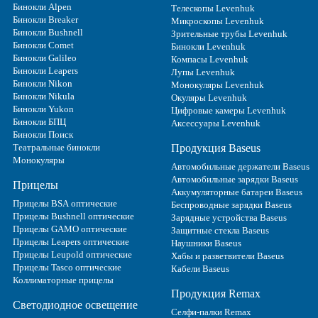
Бинокли Alpen
Телескопы Levenhuk
Бинокли Breaker
Микроскопы Levenhuk
Бинокли Bushnell
Зрительные трубы Levenhuk
Бинокли Comet
Бинокли Levenhuk
Бинокли Galileo
Компасы Levenhuk
Бинокли Leapers
Лупы Levenhuk
Бинокли Nikon
Монокуляры Levenhuk
Бинокли Nikula
Окуляры Levenhuk
Бинокли Yukon
Цифровые камеры Levenhuk
Бинокли БПЦ
Аксессуары Levenhuk
Бинокли Поиск
Театральные бинокли
Продукция Baseus
Монокуляры
Автомобильные держатели Baseus
Автомобильные зарядки Baseus
Прицелы
Аккумуляторные батареи Baseus
Прицелы BSA оптические
Беспроводные зарядки Baseus
Прицелы Bushnell оптические
Зарядные устройства Baseus
Прицелы GAMO оптические
Защитные стекла Baseus
Прицелы Leapers оптические
Наушники Baseus
Прицелы Leupold оптические
Хабы и разветвители Baseus
Прицелы Tasco оптические
Кабели Baseus
Коллиматорные прицелы
Продукция Remax
Светодиодное освещение
Селфи-палки Remax