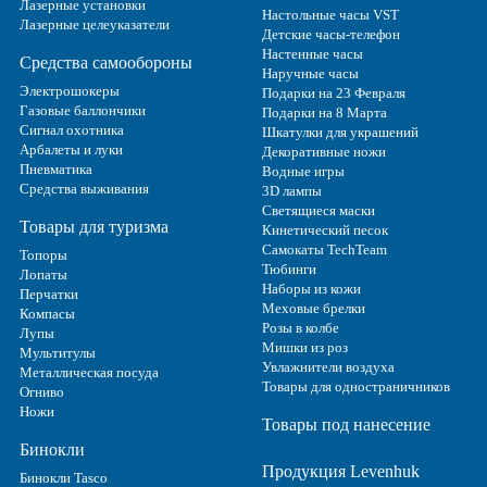
Лазерные установки
Настольные часы VST
Лазерные целеуказатели
Детские часы-телефон
Настенные часы
Средства самообороны
Наручные часы
Электрошокеры
Подарки на 23 Февраля
Газовые баллончики
Подарки на 8 Марта
Сигнал охотника
Шкатулки для украшений
Арбалеты и луки
Декоративные ножи
Пневматика
Водные игры
Средства выживания
3D лампы
Светящиеся маски
Товары для туризма
Кинетический песок
Самокаты TechTeam
Топоры
Тюбинги
Лопаты
Наборы из кожи
Перчатки
Меховые брелки
Компасы
Розы в колбе
Лупы
Мишки из роз
Мультитулы
Увлажнители воздуха
Металлическая посуда
Товары для одностраничников
Огниво
Ножи
Товары под нанесение
Бинокли
Продукция Levenhuk
Бинокли Tasco