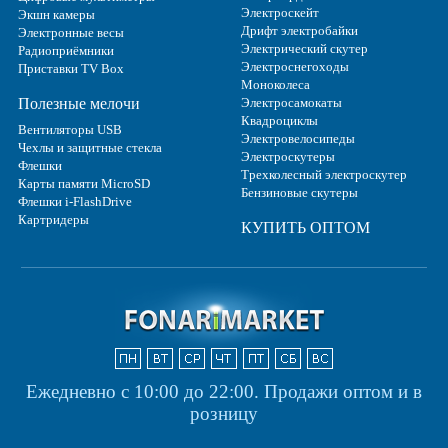
Электроскейт
Экшн камеры
Дрифт электробайки
Электронные весы
Электрический скутер
Радиоприёмники
Электроснегоходы
Приставки TV Box
Моноколеса
Полезные мелочи
Электросамокаты
Квадроциклы
Вентиляторы USB
Электровелосипеды
Чехлы и защитные стекла
Электроскутеры
Флешки
Трехколесный электроскутер
Карты памяти MicroSD
Бензиновые скутеры
Флешки i-FlashDrive
Картридеры
КУПИТЬ ОПТОМ
Ежедневно с 10:00 до 22:00.
Продажи оптом и в
розницу