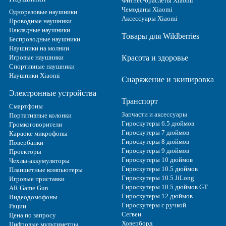
Фитнес-браслеты Xiaomi
Чемоданы Xiaomi
Одноразовые наушники
Аксессуары Xiaomi
Проводные наушники
Накладные наушники
Товары для Wildberries
Беспроводные наушники
Наушники на молнии
Игровые наушники
Красота и здоровье
Спортивные наушники
Наушники Xiaomi
Снаряжение и экипировка
Электронные устройства
Транспорт
Смартфоны
Запчасти и аксессуары
Портативные колонки
Гироскутеры 6.5 дюймов
Громкоговорители
Гироскутеры 7 дюймов
Караоке микрофоны
Гироскутеры 8 дюймов
Повербанки
Гироскутеры 9 дюймов
Проекторы
Гироскутеры 10 дюймов
Чехлы-аккумуляторы
Гироскутеры 10.5 дюймов
Планшетные компьютеры
Гироскутеры 10.5 JiLong
Игровые приставки
Гироскутеры 10.5 дюймов GT
AR Game Gun
Гироскутеры 12 дюймов
Видеодомофоны
Гироскутеры с ручкой
Рации
Сегвеи
Цена по запросу
Ховерборд
Цифровые мультиметры