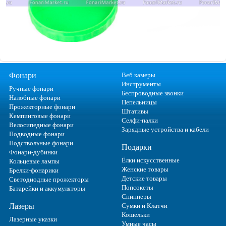
Фонари
Веб камеры
Инструменты
Ручные фонари
Беспроводные звонки
Налобные фонари
Пепельницы
Прожекторные фонари
Штативы
Кемпинговые фонари
Селфи-палки
Велосипедные фонари
Зарядные устройства и кабели
Подводные фонари
Подствольные фонари
Подарки
Фонари-дубинки
Ёлки искусственные
Кольцевые лампы
Женские товары
Брелки-фонарики
Детские товары
Светодиодные прожекторы
Попсокеты
Батарейки и аккумуляторы
Спиннеры
Лазеры
Сумки и Клатчи
Кошельки
Лазерные указки
Умные часы