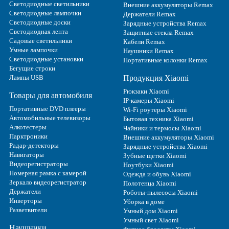
Светодиодные светильники
Внешние аккумуляторы Remax
Светодиодные лампочки
Держатели Remax
Светодиодные доски
Зарядные устройства Remax
Светодиодная лента
Защитные стекла Remax
Садовые светильники
Кабели Remax
Умные лампочки
Наушники Remax
Светодиодные установки
Портативные колонки Remax
Бегущие строки
Лампы USB
Продукция Xiaomi
Рюкзаки Xiaomi
Товары для автомобиля
IP-камеры Xiaomi
Портативные DVD плееры
Wi-Fi роутеры Xiaomi
Автомобильные телевизоры
Бытовая техника Xiaomi
Алкотестеры
Чайники и термосы Xiaomi
Парктроники
Внешние аккумуляторы Xiaomi
Радар-детекторы
Зарядные устройства Xiaomi
Навигаторы
Зубные щетки Xiaomi
Видеорегистраторы
Ноутбуки Xiaomi
Номерная рамка с камерой
Одежда и обувь Xiaomi
Зеркало видеорегистратор
Полотенца Xiaomi
Держатели
Роботы-пылесосы Xiaomi
Инверторы
Уборка в доме
Разветвители
Умный дом Xiaomi
Умный свет Xiaomi
Наушники