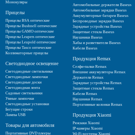
Монокуляры
Автомобильные держатели Baseus
Автомобильные зарядки Baseus
Прицелы
Аккумуляторные батареи Baseus
Прицелы BSA оптические
Беспроводные зарядки Baseus
Прицелы Bushnell оптические
Зарядные устройства Baseus
Прицелы GAMO оптические
Защитные стекла Baseus
Прицелы Leapers оптические
Наушники Baseus
Прицелы Leupold оптические
Хабы и разветвители Baseus
Прицелы Tasco оптические
Кабели Baseus
Коллиматорные прицелы
Продукция Remax
Светодиодное освещение
Селфи-палки Remax
Светодиодные светильники
Внешние аккумуляторы Remax
Светодиодные лампочки
Держатели Remax
Светодиодные доски
Зарядные устройства Remax
Светодиодная лента
Защитные стекла Remax
Садовые светильники
Кабели Remax
Умные лампочки
Наушники Remax
Светодиодные установки
Портативные колонки Remax
Бегущие строки
Лампы USB
Продукция Xiaomi
Рюкзаки Xiaomi
Товары для автомобиля
IP-камеры Xiaomi
Портативные DVD плееры
Wi-Fi роутеры Xiaomi