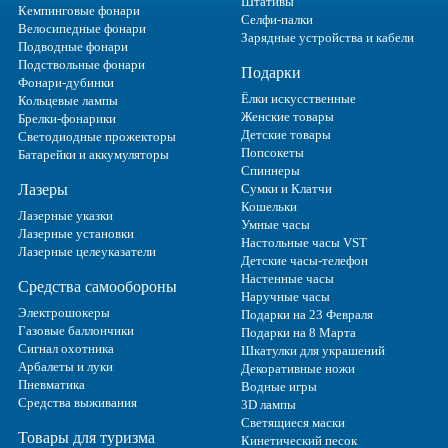
Штативы
Кемпинговые фонари
Селфи-палки
Велосипедные фонари
Зарядные устройства и кабели
Подводные фонари
Подствольные фонари
Подарки
Фонари-дубинки
Ёлки искусственные
Кольцевые лампы
Женские товары
Брелки-фонарики
Детские товары
Светодиодные прожекторы
Попсокеты
Батарейки и аккумуляторы
Спиннеры
Лазеры
Сумки и Клатчи
Кошельки
Лазерные указки
Умные часы
Лазерные установки
Настольные часы VST
Лазерные целеуказатели
Детские часы-телефон
Настенные часы
Средства самообороны
Наручные часы
Электрошокеры
Подарки на 23 Февраля
Газовые баллончики
Подарки на 8 Марта
Сигнал охотника
Шкатулки для украшений
Арбалеты и луки
Декоративные ножи
Пневматика
Водные игры
Средства выживания
3D лампы
Светящиеся маски
Товары для туризма
Кинетический песок