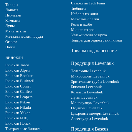
Самокаты TechTeam
Топоры
Тюбинги
Лопаты
Наборы из кожи
Перчатки
Меховые брелки
Компасы
Розы в колбе
Лупы
Мишки из роз
Мультитулы
Увлажнители воздуха
Металлическая посуда
Товары для одностраничников
Огниво
Ножи
Товары под нанесение
Бинокли
Продукция Levenhuk
Бинокли Tasco
Бинокли Alpen
Телескопы Levenhuk
Бинокли Breaker
Микроскопы Levenhuk
Бинокли Bushnell
Зрительные трубы Levenhuk
Бинокли Comet
Бинокли Levenhuk
Бинокли Galileo
Компасы Levenhuk
Бинокли Leapers
Лупы Levenhuk
Бинокли Nikon
Монокуляры Levenhuk
Бинокли Nikula
Окуляры Levenhuk
Бинокли Yukon
Цифровые камеры Levenhuk
Бинокли БПЦ
Аксессуары Levenhuk
Бинокли Поиск
Театральные бинокли
Продукция Baseus