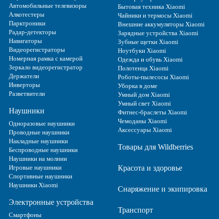
Автомобильные телевизоры
Бытовая техника Xiaomi
Алкотестеры
Чайники и термосы Xiaomi
Парктроники
Внешние аккумуляторы Xiaomi
Радар-детекторы
Зарядные устройства Xiaomi
Навигаторы
Зубные щетки Xiaomi
Видеорегистраторы
Ноутбуки Xiaomi
Номерная рамка с камерой
Одежда и обувь Xiaomi
Зеркало видеорегистратор
Полотенца Xiaomi
Держатели
Роботы-пылесосы Xiaomi
Инверторы
Уборка в доме
Разветвители
Умный дом Xiaomi
Умный свет Xiaomi
Наушники
Фитнес-браслеты Xiaomi
Чемоданы Xiaomi
Одноразовые наушники
Аксессуары Xiaomi
Проводные наушники
Накладные наушники
Товары для Wildberries
Беспроводные наушники
Наушники на молнии
Игровые наушники
Красота и здоровье
Спортивные наушники
Наушники Xiaomi
Снаряжение и экипировка
Электронные устройства
Транспорт
Смартфоны