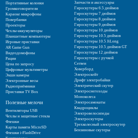
Запчасти и аксессуары
Портативные колонки
Гироскутеры 6.5 дюймов
Громкоговорители
Гироскутеры 7 дюймов
Караоке микрофоны
Гироскутеры 8 дюймов
Повербанки
Гироскутеры 9 дюймов
Проекторы
Гироскутеры 10 дюймов
Чехлы-аккумуляторы
Гироскутеры 10.5 дюймов
Планшетные компьютеры
Гироскутеры 10.5 JiLong
Игровые приставки
Гироскутеры 10.5 дюймов GT
AR Game Gun
Гироскутеры 12 дюймов
Видеодомофоны
Гироскутеры с ручкой
Рации
Сегвеи
Цена по запросу
Ховерборд
Цифровые мультиметры
Электроскейт
Экшн камеры
Дрифт электробайки
Электронные весы
Электрический скутер
Радиоприёмники
Электроснегоходы
Приставки TV Box
Моноколеса
Полезные мелочи
Электросамокаты
Квадроциклы
Вентиляторы USB
Электровелосипеды
Чехлы и защитные стекла
Электроскутеры
Флешки
Трехколесный электроскутер
Карты памяти MicroSD
Бензиновые скутеры
Флешки i-FlashDrive