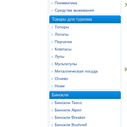
Пневматика
Средства выживания
Товары для туризма
Топоры
Лопаты
Перчатки
Компасы
Лупы
Мультитулы
Металлическая посуда
Огниво
Ножи
Бинокли
Бинокли Tasco
Бинокли Alpen
Бинокли Breaker
Бинокли Bushnell