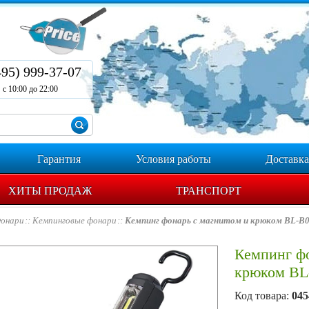
495) 999-37-07
с 10:00 до 22:00
Гарантия
Условия работы
Доставка
ХИТЫ ПРОДАЖ
ТРАНСПОРТ
онари
Кемпинговые фонари
Кемпинг фонарь с магнитом и крюком BL-B
Кемпинг фо
крюком BL
Код товара:
045