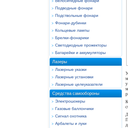
Велосипедные фонари
Подводные фонари
Подствольные фонари
Фонари-дубинки
Кольцевые лампы
Брелки-фонарики
Светодиодные прожекторы
Батарейки и аккумуляторы
Лазеры
Лазерные указки
У
Лазерные установки
м
у
Лазерные целеуказатели
м
Средства самообороны
р
Электрошокеры
К
с
Газовые баллончики
Д
Сигнал охотника
П
Арбалеты и луки
д