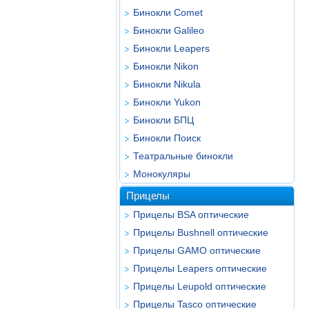
Бинокли Comet
Бинокли Galileo
Бинокли Leapers
Бинокли Nikon
Бинокли Nikula
Бинокли Yukon
Бинокли БПЦ
Бинокли Поиск
Театральные бинокли
Монокуляры
Прицелы
Прицелы BSA оптические
Прицелы Bushnell оптические
Прицелы GAMO оптические
Прицелы Leapers оптические
Прицелы Leupold оптические
Прицелы Tasco оптические