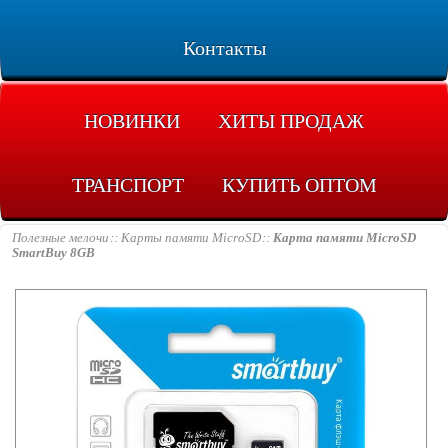
Контакты
НОВИНКИ
ХИТЫ ПРОДАЖ
ТРАНСПОРТ
КУПИТЬ ОПТОМ
Полезные мелочи
Карты памяти MicroSD
Карта памяти MicroSD
SmartBuy 8GB