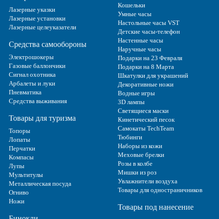
Кошельки
Лазерные указки
Умные часы
Лазерные установки
Настольные часы VST
Лазерные целеуказатели
Детские часы-телефон
Настенные часы
Средства самообороны
Наручные часы
Электрошокеры
Подарки на 23 Февраля
Газовые баллончики
Подарки на 8 Марта
Сигнал охотника
Шкатулки для украшений
Арбалеты и луки
Декоративные ножи
Пневматика
Водные игры
Средства выживания
3D лампы
Светящиеся маски
Товары для туризма
Кинетический песок
Самокаты TechTeam
Топоры
Тюбинги
Лопаты
Наборы из кожи
Перчатки
Меховые брелки
Компасы
Розы в колбе
Лупы
Мишки из роз
Мультитулы
Увлажнители воздуха
Металлическая посуда
Товары для одностраничников
Огниво
Ножи
Товары под нанесение
Бинокли