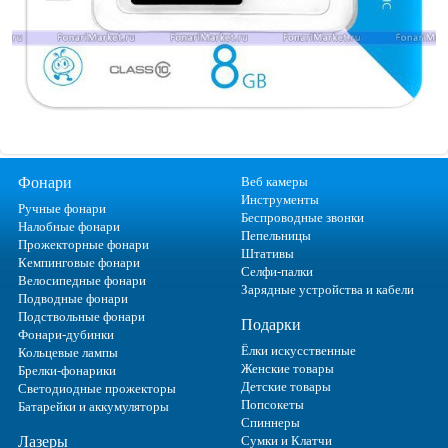
Фонари
Веб камеры
Инструменты
Ручные фонари
Беспроводные звонки
Налобные фонари
Пепельницы
Прожекторные фонари
Штативы
Кемпинговые фонари
Селфи-палки
Велосипедные фонари
Зарядные устройства и кабели
Подводные фонари
Подствольные фонари
Подарки
Фонари-дубинки
Ёлки искусственные
Кольцевые лампы
Женские товары
Брелки-фонарики
Детские товары
Светодиодные прожекторы
Попсокеты
Батарейки и аккумуляторы
Спиннеры
Лазеры
Сумки и Клатчи