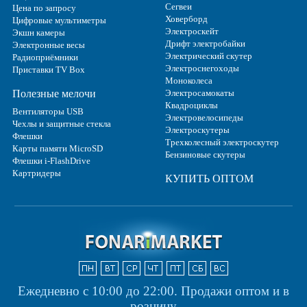
Сегвеи
Цена по запросу
Ховерборд
Цифровые мультиметры
Электроскейт
Экшн камеры
Дрифт электробайки
Электронные весы
Электрический скутер
Радиоприёмники
Электроснегоходы
Приставки TV Box
Моноколеса
Полезные мелочи
Электросамокаты
Квадроциклы
Вентиляторы USB
Электровелосипеды
Чехлы и защитные стекла
Электроскутеры
Флешки
Трехколесный электроскутер
Карты памяти MicroSD
Бензиновые скутеры
Флешки i-FlashDrive
Картридеры
КУПИТЬ ОПТОМ
Ежедневно с 10:00 до 22:00.
Продажи оптом и в
розницу