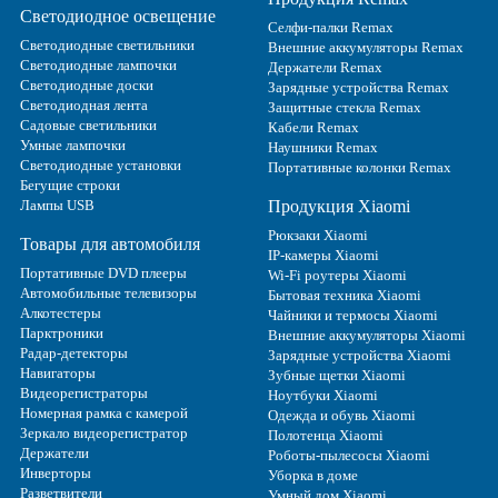
Светодиодное освещение
Селфи-палки Remax
Светодиодные светильники
Внешние аккумуляторы Remax
Светодиодные лампочки
Держатели Remax
Светодиодные доски
Зарядные устройства Remax
Светодиодная лента
Защитные стекла Remax
Садовые светильники
Кабели Remax
Умные лампочки
Наушники Remax
Светодиодные установки
Портативные колонки Remax
Бегущие строки
Лампы USB
Продукция Xiaomi
Рюкзаки Xiaomi
Товары для автомобиля
IP-камеры Xiaomi
Портативные DVD плееры
Wi-Fi роутеры Xiaomi
Автомобильные телевизоры
Бытовая техника Xiaomi
Алкотестеры
Чайники и термосы Xiaomi
Парктроники
Внешние аккумуляторы Xiaomi
Радар-детекторы
Зарядные устройства Xiaomi
Навигаторы
Зубные щетки Xiaomi
Видеорегистраторы
Ноутбуки Xiaomi
Номерная рамка с камерой
Одежда и обувь Xiaomi
Зеркало видеорегистратор
Полотенца Xiaomi
Держатели
Роботы-пылесосы Xiaomi
Инверторы
Уборка в доме
Разветвители
Умный дом Xiaomi