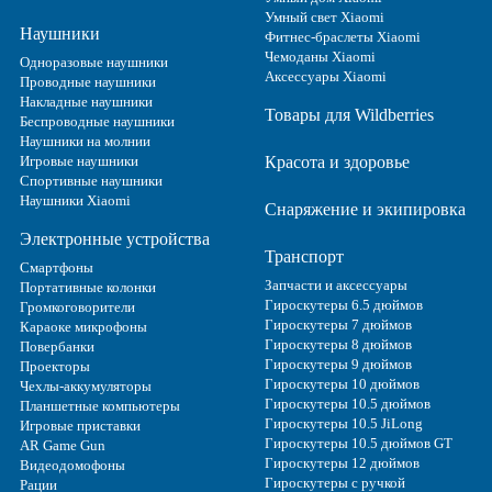
Умный свет Xiaomi
Наушники
Фитнес-браслеты Xiaomi
Чемоданы Xiaomi
Одноразовые наушники
Аксессуары Xiaomi
Проводные наушники
Накладные наушники
Товары для Wildberries
Беспроводные наушники
Наушники на молнии
Игровые наушники
Красота и здоровье
Спортивные наушники
Наушники Xiaomi
Снаряжение и экипировка
Электронные устройства
Транспорт
Смартфоны
Запчасти и аксессуары
Портативные колонки
Гироскутеры 6.5 дюймов
Громкоговорители
Гироскутеры 7 дюймов
Караоке микрофоны
Гироскутеры 8 дюймов
Повербанки
Гироскутеры 9 дюймов
Проекторы
Гироскутеры 10 дюймов
Чехлы-аккумуляторы
Гироскутеры 10.5 дюймов
Планшетные компьютеры
Гироскутеры 10.5 JiLong
Игровые приставки
Гироскутеры 10.5 дюймов GT
AR Game Gun
Гироскутеры 12 дюймов
Видеодомофоны
Гироскутеры с ручкой
Рации