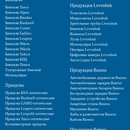
Продукция Levenhuk
Бинокли Tasco
Бинокли Alpen
Телескопы Levenhuk
Бинокли Breaker
Микроскопы Levenhuk
Бинокли Bushnell
Зрительные трубы Levenhuk
Бинокли Comet
Бинокли Levenhuk
Бинокли Galileo
Компасы Levenhuk
Бинокли Leapers
Лупы Levenhuk
Бинокли Nikon
Монокуляры Levenhuk
Бинокли Nikula
Окуляры Levenhuk
Бинокли Yukon
Цифровые камеры Levenhuk
Бинокли БПЦ
Аксессуары Levenhuk
Бинокли Поиск
Театральные бинокли
Продукция Baseus
Монокуляры
Автомобильные держатели Baseus
Автомобильные зарядки Baseus
Прицелы
Аккумуляторные батареи Baseus
Прицелы BSA оптические
Беспроводные зарядки Baseus
Прицелы Bushnell оптические
Зарядные устройства Baseus
Прицелы GAMO оптические
Защитные стекла Baseus
Прицелы Leapers оптические
Наушники Baseus
Прицелы Leupold оптические
Хабы и разветвители Baseus
Прицелы Tasco оптические
Кабели Baseus
Коллиматорные прицелы
Продукция Remax