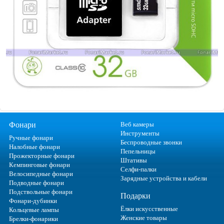
Фонари
Веб камеры
Инструменты
Ручные фонари
Беспроводные звонки
Налобные фонари
Пепельницы
Прожекторные фонари
Штативы
Кемпинговые фонари
Селфи-палки
Велосипедные фонари
Зарядные устройства и кабели
Подводные фонари
Подствольные фонари
Подарки
Фонари-дубинки
Ёлки искусственные
Кольцевые лампы
Женские товары
Брелки-фонарики