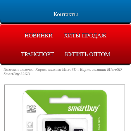
Контакты
НОВИНКИ
ХИТЫ ПРОДАЖ
ТРАНСПОРТ
КУПИТЬ ОПТОМ
Полезные мелочи
Карты памяти MicroSD
Карта памяти MicroSD
SmartBuy 32GB