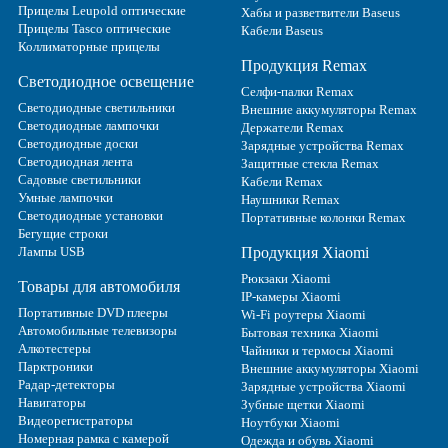
Прицелы Leupold оптические
Хабы и разветвители Baseus
Прицелы Tasco оптические
Кабели Baseus
Коллиматорные прицелы
Продукция Remax
Светодиодное освещение
Селфи-палки Remax
Светодиодные светильники
Внешние аккумуляторы Remax
Светодиодные лампочки
Держатели Remax
Светодиодные доски
Зарядные устройства Remax
Светодиодная лента
Защитные стекла Remax
Садовые светильники
Кабели Remax
Умные лампочки
Наушники Remax
Светодиодные установки
Портативные колонки Remax
Бегущие строки
Лампы USB
Продукция Xiaomi
Рюкзаки Xiaomi
Товары для автомобиля
IP-камеры Xiaomi
Портативные DVD плееры
Wi-Fi роутеры Xiaomi
Автомобильные телевизоры
Бытовая техника Xiaomi
Алкотестеры
Чайники и термосы Xiaomi
Парктроники
Внешние аккумуляторы Xiaomi
Радар-детекторы
Зарядные устройства Xiaomi
Навигаторы
Зубные щетки Xiaomi
Видеорегистраторы
Ноутбуки Xiaomi
Номерная рамка с камерой
Одежда и обувь Xiaomi