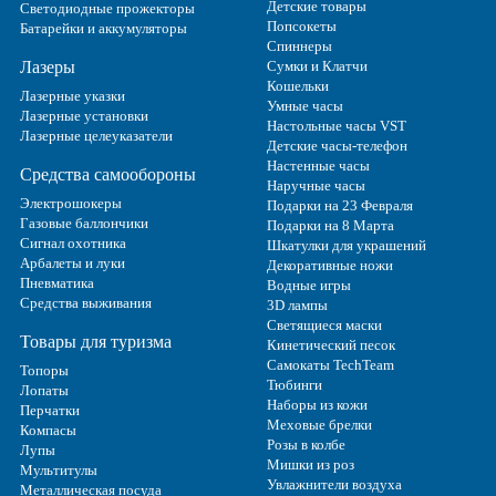
Детские товары
Светодиодные прожекторы
Попсокеты
Батарейки и аккумуляторы
Спиннеры
Лазеры
Сумки и Клатчи
Кошельки
Лазерные указки
Умные часы
Лазерные установки
Настольные часы VST
Лазерные целеуказатели
Детские часы-телефон
Настенные часы
Средства самообороны
Наручные часы
Электрошокеры
Подарки на 23 Февраля
Газовые баллончики
Подарки на 8 Марта
Сигнал охотника
Шкатулки для украшений
Арбалеты и луки
Декоративные ножи
Пневматика
Водные игры
Средства выживания
3D лампы
Светящиеся маски
Товары для туризма
Кинетический песок
Самокаты TechTeam
Топоры
Тюбинги
Лопаты
Наборы из кожи
Перчатки
Меховые брелки
Компасы
Розы в колбе
Лупы
Мишки из роз
Мультитулы
Увлажнители воздуха
Металлическая посуда