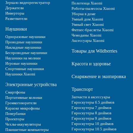
Зеркало видеорегистратор
Полотенца Xiaomi
Держатели
Роботы-пылесосы Xiaomi
Инверторы
Уборка в доме
Разветвители
Умный дом Xiaomi
Умный свет Xiaomi
Наушники
Фитнес-браслеты Xiaomi
Чемоданы Xiaomi
Одноразовые наушники
Аксессуары Xiaomi
Проводные наушники
Накладные наушники
Товары для Wildberries
Беспроводные наушники
Наушники на молнии
Игровые наушники
Красота и здоровье
Спортивные наушники
Наушники Xiaomi
Снаряжение и экипировка
Электронные устройства
Транспорт
Смартфоны
Запчасти и аксессуары
Портативные колонки
Гироскутеры 6.5 дюймов
Громкоговорители
Гироскутеры 7 дюймов
Караоке микрофоны
Гироскутеры 8 дюймов
Повербанки
Гироскутеры 9 дюймов
Проекторы
Гироскутеры 10 дюймов
Чехлы-аккумуляторы
Гироскутеры 10.5 дюймов
Планшетные компьютеры