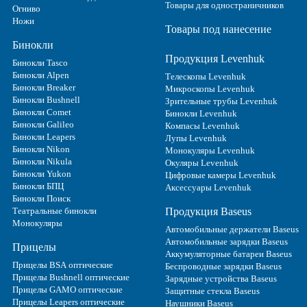
Товары для одностраничников
Огниво
Ножи
Товары под нанесение
Бинокли
Продукция Levenhuk
Бинокли Tasco
Бинокли Alpen
Телескопы Levenhuk
Бинокли Breaker
Микроскопы Levenhuk
Бинокли Bushnell
Зрительные трубы Levenhuk
Бинокли Comet
Бинокли Levenhuk
Бинокли Galileo
Компасы Levenhuk
Бинокли Leapers
Лупы Levenhuk
Бинокли Nikon
Монокуляры Levenhuk
Бинокли Nikula
Окуляры Levenhuk
Бинокли Yukon
Цифровые камеры Levenhuk
Бинокли БПЦ
Аксессуары Levenhuk
Бинокли Поиск
Театральные бинокли
Продукция Baseus
Монокуляры
Автомобильные держатели Baseus
Автомобильные зарядки Baseus
Прицелы
Аккумуляторные батареи Baseus
Прицелы BSA оптические
Беспроводные зарядки Baseus
Прицелы Bushnell оптические
Зарядные устройства Baseus
Прицелы GAMO оптические
Защитные стекла Baseus
Прицелы Leapers оптические
Наушники Baseus