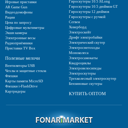
Гироскутеры 10.5 JiLong
Игровые приставки
Гироскутеры 10.5 дюймов GT
AR Game Gun
Гироскутеры 12 дюймов
Видеодомофоны
Гироскутеры с ручкой
Рации
Сегвеи
Цена по запросу
Ховерборд
Цифровые мультиметры
Электроскейт
Экшн камеры
Дрифт электробайки
Электронные весы
Электрический скутер
Радиоприёмники
Электроснегоходы
Приставки TV Box
Моноколеса
Полезные мелочи
Электросамокаты
Квадроциклы
Вентиляторы USB
Электровелосипеды
Чехлы и защитные стекла
Электроскутеры
Флешки
Трехколесный электроскутер
Карты памяти MicroSD
Бензиновые скутеры
Флешки i-FlashDrive
Картридеры
КУПИТЬ ОПТОМ