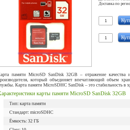
Доставка по регио
Куп
Куп
арта памяти MicroSD SanDisk 32GB – отражение качества и
роизводителя, который объединяет впечатляющий объем хра
лужбы. Карта памяти
MicroSDHC
SanDisk
– это стабильность в 
Характеристики карты памяти MicroSD SanDisk 32GB
Тип: карта памяти
Стандарт: microSDHC
Ёмкость: 32 ГБ
Сlass: 10