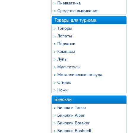
Пневматика
Средства выживания
Товары для туризма
Топоры
Лопаты
Перчатки
Компасы
Лупы
Мультитулы
Металлическая посуда
Огниво
Ножи
Бинокли
Бинокли Tasco
Бинокли Alpen
Бинокли Breaker
Бинокли Bushnell