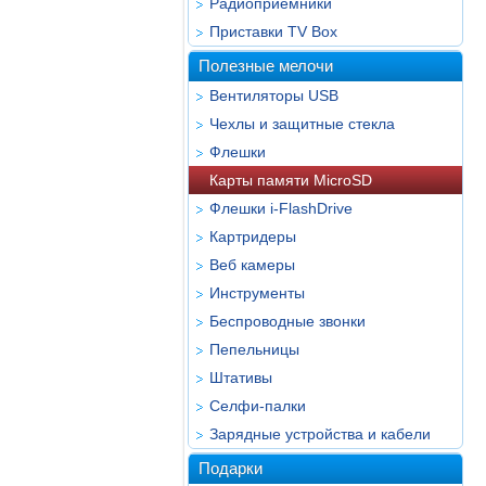
Радиоприёмники
Приставки TV Box
Полезные мелочи
Вентиляторы USB
Чехлы и защитные стекла
Флешки
Карты памяти MicroSD
Флешки i-FlashDrive
Картридеры
Веб камеры
Инструменты
Беспроводные звонки
Пепельницы
Штативы
Селфи-палки
Зарядные устройства и кабели
Подарки