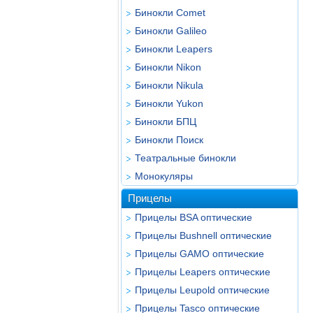
Бинокли Comet
Бинокли Galileo
Бинокли Leapers
Бинокли Nikon
Бинокли Nikula
Бинокли Yukon
Бинокли БПЦ
Бинокли Поиск
Театральные бинокли
Монокуляры
Прицелы
Прицелы BSA оптические
Прицелы Bushnell оптические
Прицелы GAMO оптические
Прицелы Leapers оптические
Прицелы Leupold оптические
Прицелы Tasco оптические