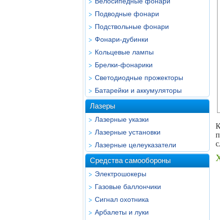
Велосипедные фонари
Подводные фонари
Подствольные фонари
Фонари-дубинки
Кольцевые лампы
Брелки-фонарики
Светодиодные прожекторы
Батарейки и аккумуляторы
Лазеры
Лазерные указки
К
Лазерные установки
п
с
Лазерные целеуказатели
Средства самообороны
Электрошокеры
Газовые баллончики
Сигнал охотника
Арбалеты и луки