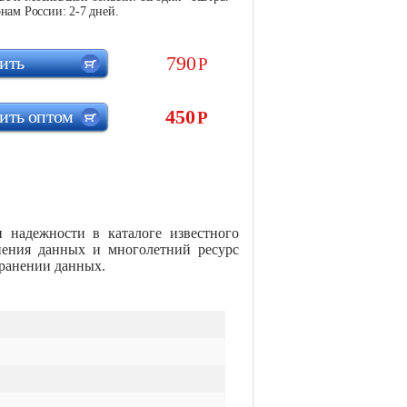
нам России: 2-7 дней.
790
ить
Р
450
ить оптом
Р
 надежности в каталоге известного
нения данных и многолетний ресурс
хранении данных.