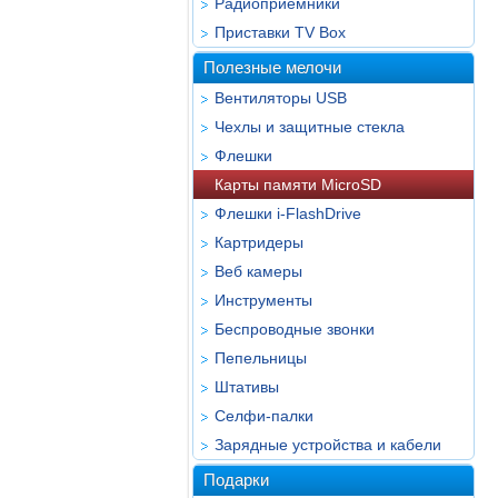
Радиоприёмники
Приставки TV Box
Полезные мелочи
Вентиляторы USB
Чехлы и защитные стекла
Флешки
Карты памяти MicroSD
Флешки i-FlashDrive
Картридеры
Веб камеры
Инструменты
Беспроводные звонки
Пепельницы
Штативы
Селфи-палки
Зарядные устройства и кабели
Подарки