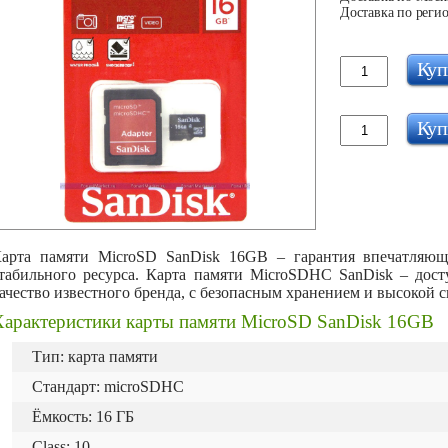
Доставка по регио
Куп
Куп
арта памяти MicroSD SanDisk 16GB – гарантия впечатляющ
табильного ресурса. Карта памяти MicroSDHC SanDisk – дост
ачество известного бренда, с безопасным хранением и высокой 
Характеристики карты памяти MicroSD SanDisk 16GB
Тип: карта памяти
Стандарт: microSDHC
Ёмкость: 16 ГБ
Сlass: 10