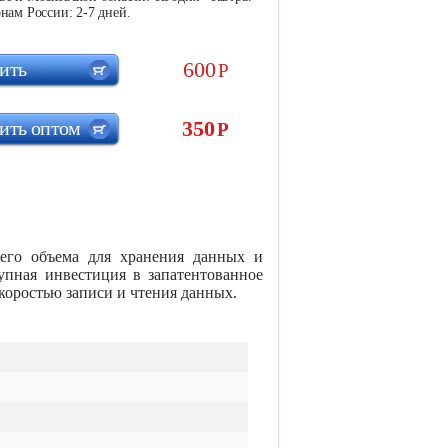
нам России: 2-7 дней.
600
ить
Р
350
ить оптом
Р
его объема для хранения данных и
упная инвестиция в запатентованное
скоростью записи и чтения данных.