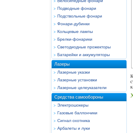
Велосипедные фонари
Подводные фонари
Подствольные фонари
Фонари-дубинки
Кольцевые лампы
Брелки-фонарики
Светодиодные прожекторы
Батарейки и аккумуляторы
Лазеры
Лазерные указки
К
Лазерные установки
с
к
Лазерные целеуказатели
Средства самообороны
Электрошокеры
Газовые баллончики
Сигнал охотника
Арбалеты и луки