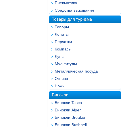
Пневматика
Средства выживания
Товары для туризма
Топоры
Лопаты
Перчатки
Компасы
Лупы
Мультитулы
Металлическая посуда
Огниво
Ножи
Бинокли
Бинокли Tasco
Бинокли Alpen
Бинокли Breaker
Бинокли Bushnell