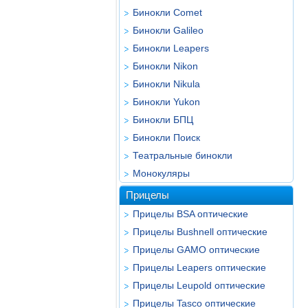
Бинокли Comet
Бинокли Galileo
Бинокли Leapers
Бинокли Nikon
Бинокли Nikula
Бинокли Yukon
Бинокли БПЦ
Бинокли Поиск
Театральные бинокли
Монокуляры
Прицелы
Прицелы BSA оптические
Прицелы Bushnell оптические
Прицелы GAMO оптические
Прицелы Leapers оптические
Прицелы Leupold оптические
Прицелы Tasco оптические