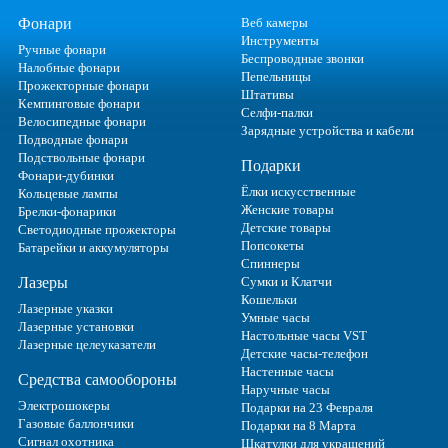
Фонари
Веб камеры
Инструменты
Ручные фонари
Беспроводные звонки
Налобные фонари
Пепельницы
Прожекторные фонари
Штативы
Кемпинговые фонари
Селфи-палки
Велосипедные фонари
Зарядные устройства и кабели
Подводные фонари
Подствольные фонари
Подарки
Фонари-дубинки
Ёлки искусственные
Кольцевые лампы
Женские товары
Брелки-фонарики
Детские товары
Светодиодные прожекторы
Попсокеты
Батарейки и аккумуляторы
Спиннеры
Лазеры
Сумки и Клатчи
Кошельки
Лазерные указки
Умные часы
Лазерные установки
Настольные часы VST
Лазерные целеуказатели
Детские часы-телефон
Настенные часы
Средства самообороны
Наручные часы
Электрошокеры
Подарки на 23 Февраля
Газовые баллончики
Подарки на 8 Марта
Сигнал охотника
Шкатулки для украшений