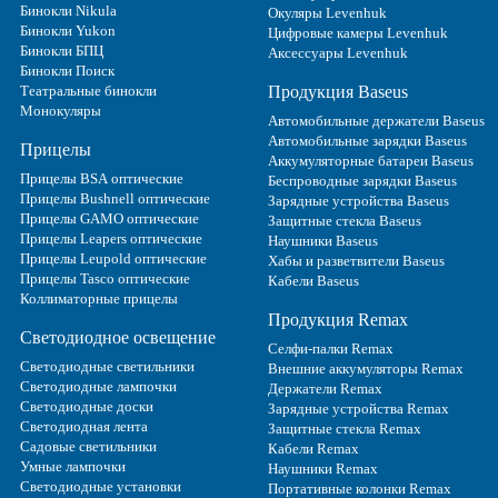
Бинокли Nikula
Окуляры Levenhuk
Бинокли Yukon
Цифровые камеры Levenhuk
Бинокли БПЦ
Аксессуары Levenhuk
Бинокли Поиск
Театральные бинокли
Продукция Baseus
Монокуляры
Автомобильные держатели Baseus
Автомобильные зарядки Baseus
Прицелы
Аккумуляторные батареи Baseus
Прицелы BSA оптические
Беспроводные зарядки Baseus
Прицелы Bushnell оптические
Зарядные устройства Baseus
Прицелы GAMO оптические
Защитные стекла Baseus
Прицелы Leapers оптические
Наушники Baseus
Прицелы Leupold оптические
Хабы и разветвители Baseus
Прицелы Tasco оптические
Кабели Baseus
Коллиматорные прицелы
Продукция Remax
Светодиодное освещение
Селфи-палки Remax
Светодиодные светильники
Внешние аккумуляторы Remax
Светодиодные лампочки
Держатели Remax
Светодиодные доски
Зарядные устройства Remax
Светодиодная лента
Защитные стекла Remax
Садовые светильники
Кабели Remax
Умные лампочки
Наушники Remax
Светодиодные установки
Портативные колонки Remax