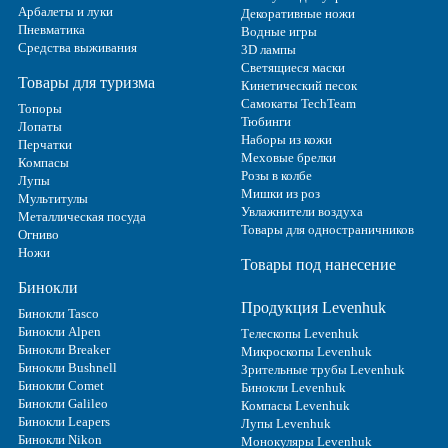
Арбалеты и луки
Декоративные ножи
Пневматика
Водные игры
Средства выживания
3D лампы
Светящиеся маски
Товары для туризма
Кинетический песок
Самокаты TechTeam
Топоры
Тюбинги
Лопаты
Наборы из кожи
Перчатки
Меховые брелки
Компасы
Розы в колбе
Лупы
Мишки из роз
Мультитулы
Увлажнители воздуха
Металлическая посуда
Товары для одностраничников
Огниво
Ножи
Товары под нанесение
Бинокли
Продукция Levenhuk
Бинокли Tasco
Бинокли Alpen
Телескопы Levenhuk
Бинокли Breaker
Микроскопы Levenhuk
Бинокли Bushnell
Зрительные трубы Levenhuk
Бинокли Comet
Бинокли Levenhuk
Бинокли Galileo
Компасы Levenhuk
Бинокли Leapers
Лупы Levenhuk
Бинокли Nikon
Монокуляры Levenhuk