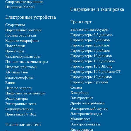
Спортивные наушники
Наушники Xiaomi
Снаряжение и экипировка
Электронные устройства
Транспорт
Смартфоны
Запчасти и аксессуары
Портативные колонки
Гироскутеры 6.5 дюймов
Громкоговорители
Гироскутеры 7 дюймов
Караоке микрофоны
Гироскутеры 8 дюймов
Повербанки
Гироскутеры 9 дюймов
Проекторы
Гироскутеры 10 дюймов
Чехлы-аккумуляторы
Гироскутеры 10.5 дюймов
Планшетные компьютеры
Гироскутеры 10.5 JiLong
Игровые приставки
Гироскутеры 10.5 дюймов GT
AR Game Gun
Гироскутеры 12 дюймов
Видеодомофоны
Гироскутеры с ручкой
Рации
Сегвеи
Цена по запросу
Ховерборд
Цифровые мультиметры
Электроскейт
Экшн камеры
Дрифт электробайки
Электронные весы
Электрический скутер
Радиоприёмники
Электроснегоходы
Приставки TV Box
Моноколеса
Полезные мелочи
Электросамокаты
Квадроциклы