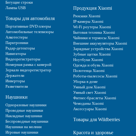
Бегущие строки
Лампы USB
Продукция Xiaomi
Рюкзаки Xiaomi
Товары для автомобиля
IP-камеры Xiaomi
Портативные DVD плееры
Wi-Fi роутеры Xiaomi
Автомобильные телевизоры
Бытовая техника Xiaomi
Алкотестеры
Чайники и термосы Xiaomi
Парктроники
Внешние аккумуляторы Xiaomi
Радар-детекторы
Зарядные устройства Xiaomi
Навигаторы
Зубные щетки Xiaomi
Видеорегистраторы
Ноутбуки Xiaomi
Номерная рамка с камерой
Одежда и обувь Xiaomi
Зеркало видеорегистратор
Полотенца Xiaomi
Держатели
Роботы-пылесосы Xiaomi
Инверторы
Уборка в доме
Разветвители
Умный дом Xiaomi
Умный свет Xiaomi
Наушники
Фитнес-браслеты Xiaomi
Чемоданы Xiaomi
Одноразовые наушники
Аксессуары Xiaomi
Проводные наушники
Накладные наушники
Товары для Wildberries
Беспроводные наушники
Наушники на молнии
Игровые наушники
Красота и здоровье