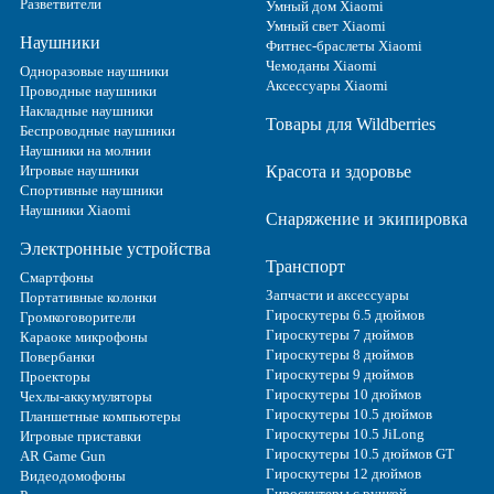
Разветвители
Умный дом Xiaomi
Умный свет Xiaomi
Наушники
Фитнес-браслеты Xiaomi
Чемоданы Xiaomi
Одноразовые наушники
Аксессуары Xiaomi
Проводные наушники
Накладные наушники
Товары для Wildberries
Беспроводные наушники
Наушники на молнии
Игровые наушники
Красота и здоровье
Спортивные наушники
Наушники Xiaomi
Снаряжение и экипировка
Электронные устройства
Транспорт
Смартфоны
Запчасти и аксессуары
Портативные колонки
Гироскутеры 6.5 дюймов
Громкоговорители
Гироскутеры 7 дюймов
Караоке микрофоны
Гироскутеры 8 дюймов
Повербанки
Гироскутеры 9 дюймов
Проекторы
Гироскутеры 10 дюймов
Чехлы-аккумуляторы
Гироскутеры 10.5 дюймов
Планшетные компьютеры
Гироскутеры 10.5 JiLong
Игровые приставки
Гироскутеры 10.5 дюймов GT
AR Game Gun
Гироскутеры 12 дюймов
Видеодомофоны
Гироскутеры с ручкой