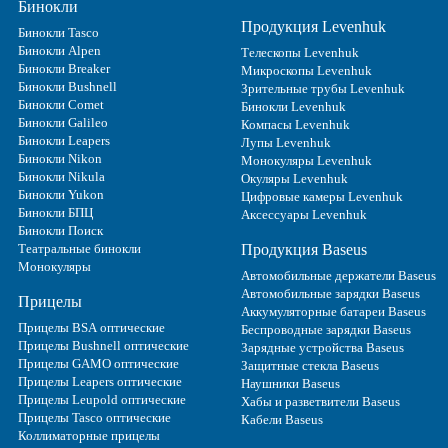
Бинокли
Продукция Levenhuk
Бинокли Tasco
Бинокли Alpen
Телескопы Levenhuk
Бинокли Breaker
Микроскопы Levenhuk
Бинокли Bushnell
Зрительные трубы Levenhuk
Бинокли Comet
Бинокли Levenhuk
Бинокли Galileo
Компасы Levenhuk
Бинокли Leapers
Лупы Levenhuk
Бинокли Nikon
Монокуляры Levenhuk
Бинокли Nikula
Окуляры Levenhuk
Бинокли Yukon
Цифровые камеры Levenhuk
Бинокли БПЦ
Аксессуары Levenhuk
Бинокли Поиск
Театральные бинокли
Продукция Baseus
Монокуляры
Автомобильные держатели Baseus
Автомобильные зарядки Baseus
Прицелы
Аккумуляторные батареи Baseus
Прицелы BSA оптические
Беспроводные зарядки Baseus
Прицелы Bushnell оптические
Зарядные устройства Baseus
Прицелы GAMO оптические
Защитные стекла Baseus
Прицелы Leapers оптические
Наушники Baseus
Прицелы Leupold оптические
Хабы и разветвители Baseus
Прицелы Tasco оптические
Кабели Baseus
Коллиматорные прицелы