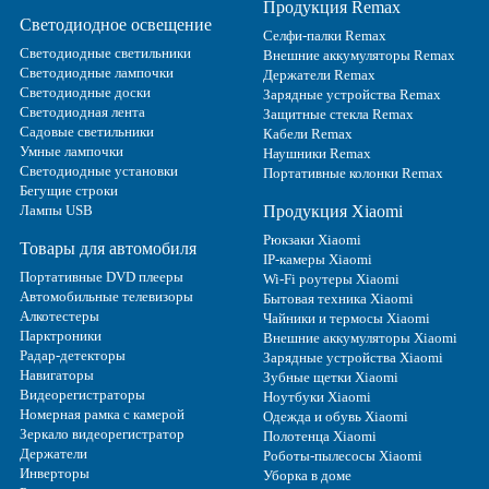
Продукция Remax
Светодиодное освещение
Селфи-палки Remax
Светодиодные светильники
Внешние аккумуляторы Remax
Светодиодные лампочки
Держатели Remax
Светодиодные доски
Зарядные устройства Remax
Светодиодная лента
Защитные стекла Remax
Садовые светильники
Кабели Remax
Умные лампочки
Наушники Remax
Светодиодные установки
Портативные колонки Remax
Бегущие строки
Лампы USB
Продукция Xiaomi
Рюкзаки Xiaomi
Товары для автомобиля
IP-камеры Xiaomi
Портативные DVD плееры
Wi-Fi роутеры Xiaomi
Автомобильные телевизоры
Бытовая техника Xiaomi
Алкотестеры
Чайники и термосы Xiaomi
Парктроники
Внешние аккумуляторы Xiaomi
Радар-детекторы
Зарядные устройства Xiaomi
Навигаторы
Зубные щетки Xiaomi
Видеорегистраторы
Ноутбуки Xiaomi
Номерная рамка с камерой
Одежда и обувь Xiaomi
Зеркало видеорегистратор
Полотенца Xiaomi
Держатели
Роботы-пылесосы Xiaomi
Инверторы
Уборка в доме