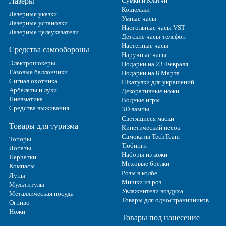
Лазеры
Сумки и Клатчи
Кошельки
Лазерные указки
Умные часы
Лазерные установки
Настольные часы VST
Лазерные целеуказатели
Детские часы-телефон
Настенные часы
Средства самообороны
Наручные часы
Электрошокеры
Подарки на 23 Февраля
Газовые баллончики
Подарки на 8 Марта
Сигнал охотника
Шкатулки для украшений
Арбалеты и луки
Декоративные ножи
Пневматика
Водные игры
Средства выживания
3D лампы
Светящиеся маски
Товары для туризма
Кинетический песок
Самокаты TechTeam
Топоры
Тюбинги
Лопаты
Наборы из кожи
Перчатки
Меховые брелки
Компасы
Розы в колбе
Лупы
Мишки из роз
Мультитулы
Увлажнители воздуха
Металлическая посуда
Товары для одностраничников
Огниво
Ножи
Товары под нанесение