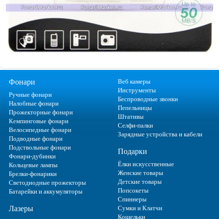
Фонари
Веб камеры
Инструменты
Ручные фонари
Беспроводные звонки
Налобные фонари
Пепельницы
Прожекторные фонари
Штативы
Кемпинговые фонари
Селфи-палки
Велосипедные фонари
Зарядные устройства и кабели
Подводные фонари
Подствольные фонари
Подарки
Фонари-дубинки
Ёлки искусственные
Кольцевые лампы
Женские товары
Брелки-фонарики
Детские товары
Светодиодные прожекторы
Попсокеты
Батарейки и аккумуляторы
Спиннеры
Лазеры
Сумки и Клатчи
Кошельки