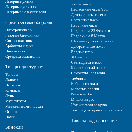
Лазерные указки
Умные часы
Лазерные установки
Настольные часы VST
Лазерные целеуказатели
Детские часы-телефон
Настенные часы
Средства самообороны
Наручные часы
Электрошокеры
Подарки на 23 Февраля
Газовые баллончики
Подарки на 8 Марта
Сигнал охотника
Шкатулки для украшений
Арбалеты и луки
Декоративные ножи
Пневматика
Водные игры
Средства выживания
3D лампы
Светящиеся маски
Товары для туризма
Кинетический песок
Самокаты TechTeam
Топоры
Тюбинги
Лопаты
Наборы из кожи
Перчатки
Меховые брелки
Компасы
Розы в колбе
Лупы
Мишки из роз
Мультитулы
Увлажнители воздуха
Металлическая посуда
Товары для одностраничников
Огниво
Ножи
Товары под нанесение
Бинокли