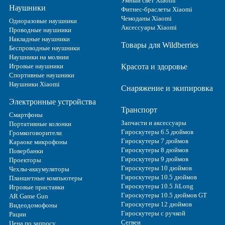
Умный свет Xiaomi
Наушники
Фитнес-браслеты Xiaomi
Чемоданы Xiaomi
Одноразовые наушники
Аксессуары Xiaomi
Проводные наушники
Накладные наушники
Товары для Wildberries
Беспроводные наушники
Наушники на молнии
Игровые наушники
Красота и здоровье
Спортивные наушники
Наушники Xiaomi
Снаряжение и экипировка
Электронные устройства
Транспорт
Смартфоны
Запчасти и аксессуары
Портативные колонки
Гироскутеры 6.5 дюймов
Громкоговорители
Гироскутеры 7 дюймов
Караоке микрофоны
Гироскутеры 8 дюймов
Повербанки
Гироскутеры 9 дюймов
Проекторы
Гироскутеры 10 дюймов
Чехлы-аккумуляторы
Гироскутеры 10.5 дюймов
Планшетные компьютеры
Гироскутеры 10.5 JiLong
Игровые приставки
Гироскутеры 10.5 дюймов GT
AR Game Gun
Гироскутеры 12 дюймов
Видеодомофоны
Гироскутеры с ручкой
Рации
Сегвеи
Цена по запросу