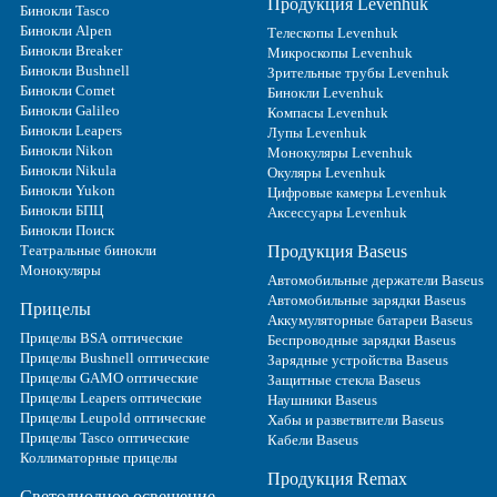
Продукция Levenhuk
Бинокли Tasco
Бинокли Alpen
Телескопы Levenhuk
Бинокли Breaker
Микроскопы Levenhuk
Бинокли Bushnell
Зрительные трубы Levenhuk
Бинокли Comet
Бинокли Levenhuk
Бинокли Galileo
Компасы Levenhuk
Бинокли Leapers
Лупы Levenhuk
Бинокли Nikon
Монокуляры Levenhuk
Бинокли Nikula
Окуляры Levenhuk
Бинокли Yukon
Цифровые камеры Levenhuk
Бинокли БПЦ
Аксессуары Levenhuk
Бинокли Поиск
Театральные бинокли
Продукция Baseus
Монокуляры
Автомобильные держатели Baseus
Автомобильные зарядки Baseus
Прицелы
Аккумуляторные батареи Baseus
Прицелы BSA оптические
Беспроводные зарядки Baseus
Прицелы Bushnell оптические
Зарядные устройства Baseus
Прицелы GAMO оптические
Защитные стекла Baseus
Прицелы Leapers оптические
Наушники Baseus
Прицелы Leupold оптические
Хабы и разветвители Baseus
Прицелы Tasco оптические
Кабели Baseus
Коллиматорные прицелы
Продукция Remax
Светодиодное освещение