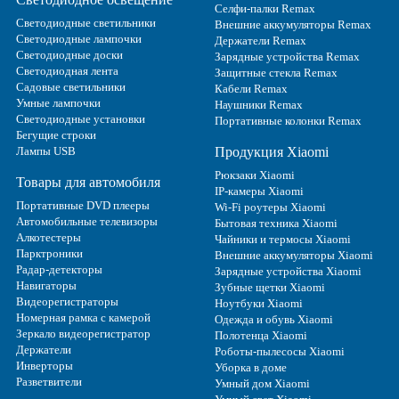
Селфи-палки Remax
Светодиодные светильники
Внешние аккумуляторы Remax
Светодиодные лампочки
Держатели Remax
Светодиодные доски
Зарядные устройства Remax
Светодиодная лента
Защитные стекла Remax
Садовые светильники
Кабели Remax
Умные лампочки
Наушники Remax
Светодиодные установки
Портативные колонки Remax
Бегущие строки
Лампы USB
Продукция Xiaomi
Рюкзаки Xiaomi
Товары для автомобиля
IP-камеры Xiaomi
Портативные DVD плееры
Wi-Fi роутеры Xiaomi
Автомобильные телевизоры
Бытовая техника Xiaomi
Алкотестеры
Чайники и термосы Xiaomi
Парктроники
Внешние аккумуляторы Xiaomi
Радар-детекторы
Зарядные устройства Xiaomi
Навигаторы
Зубные щетки Xiaomi
Видеорегистраторы
Ноутбуки Xiaomi
Номерная рамка с камерой
Одежда и обувь Xiaomi
Зеркало видеорегистратор
Полотенца Xiaomi
Держатели
Роботы-пылесосы Xiaomi
Инверторы
Уборка в доме
Разветвители
Умный дом Xiaomi