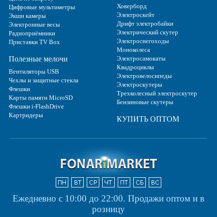
Ховерборд
Цифровые мультиметры
Электроскейт
Экшн камеры
Дрифт электробайки
Электронные весы
Электрический скутер
Радиоприёмники
Электроснегоходы
Приставки TV Box
Моноколеса
Полезные мелочи
Электросамокаты
Квадроциклы
Вентиляторы USB
Электровелосипеды
Чехлы и защитные стекла
Электроскутеры
Флешки
Трехколесный электроскутер
Карты памяти MicroSD
Бензиновые скутеры
Флешки i-FlashDrive
Картридеры
КУПИТЬ ОПТОМ
Ежедневно с 10:00 до 22:00.
Продажи оптом и в
розницу