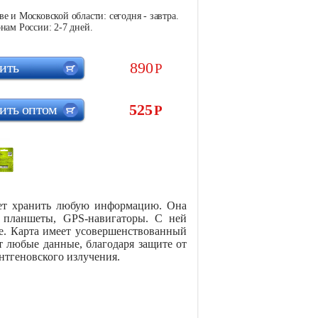
е и Московской области: сегодня - завтра.
нам России: 2-7 дней.
890
ить
Р
525
ить оптом
Р
яет хранить любую информацию. Она
, планшеты, GPS-навигаторы. С ней
е. Карта имеет усовершенствованный
т любые данные, благодаря защите от
нтгеновского излучения.