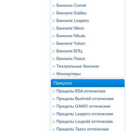
Бинокли Comet
Бинокли Galileo
Бинокли Leapers
Бинокли Nikon
Бинокли Nikula
Бинокли Yukon
Бинокли БПЦ
Бинокли Поиск
Театральные бинокли
Монокуляры
Прицелы
Прицелы BSA оптические
Прицелы Bushnell оптические
Прицелы GAMO оптические
Прицелы Leapers оптические
Прицелы Leupold оптические
Прицелы Tasco оптические