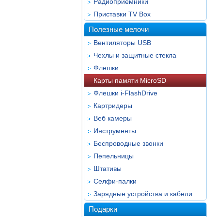
Радиоприёмники
Приставки TV Box
Полезные мелочи
Вентиляторы USB
Чехлы и защитные стекла
Флешки
Карты памяти MicroSD
Флешки i-FlashDrive
Картридеры
Веб камеры
Инструменты
Беспроводные звонки
Пепельницы
Штативы
Селфи-палки
Зарядные устройства и кабели
Подарки