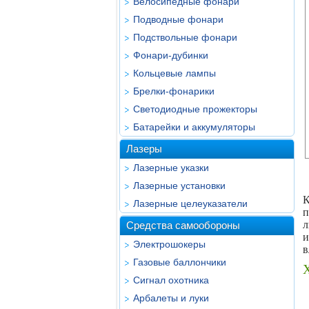
Велосипедные фонари
Подводные фонари
Подствольные фонари
Фонари-дубинки
Кольцевые лампы
Брелки-фонарики
Светодиодные прожекторы
Батарейки и аккумуляторы
Лазеры
Лазерные указки
Лазерные установки
К
Лазерные целеуказатели
п
л
Средства самообороны
и
Электрошокеры
в
Газовые баллончики
Сигнал охотника
Арбалеты и луки