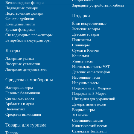
Велосипедные фонари
Зарядные устройства и кабели
Подводные фонари
Подствольные фонари
Подарки
Фонари-дубинки
Ёлки искусственные
Кольцевые лампы
Женские товары
Брелки-фонарики
Детские товары
Светодиодные прожекторы
Попсокеты
Батарейки и аккумуляторы
Спиннеры
Лазеры
Сумки и Клатчи
Кошельки
Лазерные указки
Умные часы
Лазерные установки
Настольные часы VST
Лазерные целеуказатели
Детские часы-телефон
Настенные часы
Средства самообороны
Наручные часы
Электрошокеры
Подарки на 23 Февраля
Газовые баллончики
Подарки на 8 Марта
Сигнал охотника
Шкатулки для украшений
Арбалеты и луки
Декоративные ножи
Пневматика
Водные игры
Средства выживания
3D лампы
Светящиеся маски
Товары для туризма
Кинетический песок
Самокаты TechTeam
Топоры