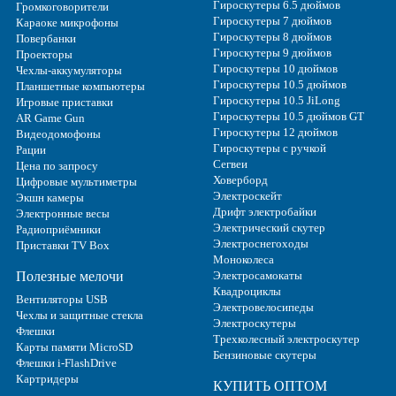
Гироскутеры 6.5 дюймов
Громкоговорители
Гироскутеры 7 дюймов
Караоке микрофоны
Гироскутеры 8 дюймов
Повербанки
Гироскутеры 9 дюймов
Проекторы
Гироскутеры 10 дюймов
Чехлы-аккумуляторы
Гироскутеры 10.5 дюймов
Планшетные компьютеры
Гироскутеры 10.5 JiLong
Игровые приставки
Гироскутеры 10.5 дюймов GT
AR Game Gun
Гироскутеры 12 дюймов
Видеодомофоны
Гироскутеры с ручкой
Рации
Сегвеи
Цена по запросу
Ховерборд
Цифровые мультиметры
Электроскейт
Экшн камеры
Дрифт электробайки
Электронные весы
Электрический скутер
Радиоприёмники
Электроснегоходы
Приставки TV Box
Моноколеса
Полезные мелочи
Электросамокаты
Квадроциклы
Вентиляторы USB
Электровелосипеды
Чехлы и защитные стекла
Электроскутеры
Флешки
Трехколесный электроскутер
Карты памяти MicroSD
Бензиновые скутеры
Флешки i-FlashDrive
Картридеры
КУПИТЬ ОПТОМ