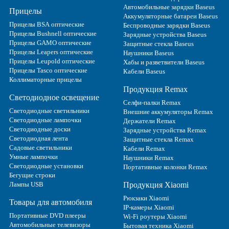
Автомобильные зарядки Baseus
Прицелы
Аккумуляторные батареи Baseus
Прицелы BSA оптические
Беспроводные зарядки Baseus
Прицелы Bushnell оптические
Зарядные устройства Baseus
Прицелы GAMO оптические
Защитные стекла Baseus
Прицелы Leapers оптические
Наушники Baseus
Прицелы Leupold оптические
Хабы и разветвители Baseus
Прицелы Tasco оптические
Кабели Baseus
Коллиматорные прицелы
Продукция Remax
Светодиодное освещение
Селфи-палки Remax
Светодиодные светильники
Внешние аккумуляторы Remax
Светодиодные лампочки
Держатели Remax
Светодиодные доски
Зарядные устройства Remax
Светодиодная лента
Защитные стекла Remax
Садовые светильники
Кабели Remax
Умные лампочки
Наушники Remax
Светодиодные установки
Портативные колонки Remax
Бегущие строки
Лампы USB
Продукция Xiaomi
Рюкзаки Xiaomi
Товары для автомобиля
IP-камеры Xiaomi
Портативные DVD плееры
Wi-Fi роутеры Xiaomi
Автомобильные телевизоры
Бытовая техника Xiaomi