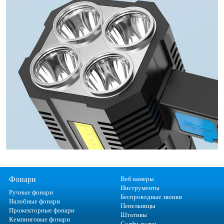
Фонари
Веб камеры
Инструменты
Ручные фонари
Беспроводные звонки
Налобные фонари
Пепельницы
Прожекторные фонари
Штативы
Кемпинговые фонари
Селфи-палки