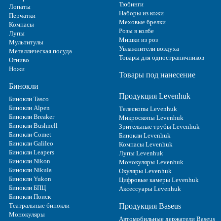
Тюбинги
Лопаты
Наборы из кожи
Перчатки
Меховые брелки
Компасы
Розы в колбе
Лупы
Мишки из роз
Мультитулы
Увлажнители воздуха
Металлическая посуда
Товары для одностраничников
Огниво
Ножи
Товары под нанесение
Бинокли
Продукция Levenhuk
Бинокли Tasco
Бинокли Alpen
Телескопы Levenhuk
Бинокли Breaker
Микроскопы Levenhuk
Бинокли Bushnell
Зрительные трубы Levenhuk
Бинокли Comet
Бинокли Levenhuk
Бинокли Galileo
Компасы Levenhuk
Бинокли Leapers
Лупы Levenhuk
Бинокли Nikon
Монокуляры Levenhuk
Бинокли Nikula
Окуляры Levenhuk
Бинокли Yukon
Цифровые камеры Levenhuk
Бинокли БПЦ
Аксессуары Levenhuk
Бинокли Поиск
Театральные бинокли
Продукция Baseus
Монокуляры
Автомобильные держатели Baseus