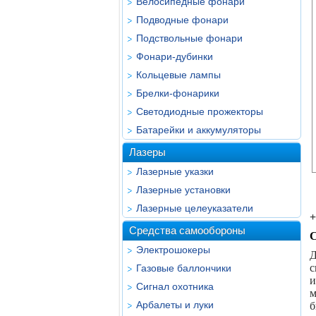
Велосипедные фонари
Подводные фонари
Подствольные фонари
Фонари-дубинки
Кольцевые лампы
Брелки-фонарики
Светодиодные прожекторы
Батарейки и аккумуляторы
Лазеры
Лазерные указки
Лазерные установки
Лазерные целеуказатели
Средства самообороны
С
Электрошокеры
Д
с
Газовые баллончики
и
Сигнал охотника
м
Арбалеты и луки
б