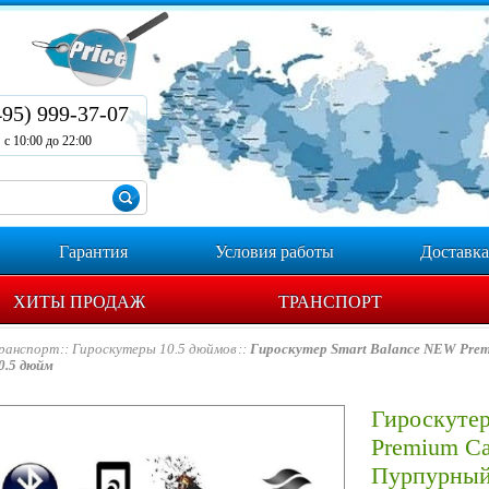
495) 999-37-07
с 10:00 до 22:00
Гарантия
Условия работы
Доставка
ХИТЫ ПРОДАЖ
ТРАНСПОРТ
ранспорт
Гироскутеры 10.5 дюймов
Гироскутер Smart Balance NEW Pre
0.5 дюйм
Гироскутер
Premium С
Пурпурный