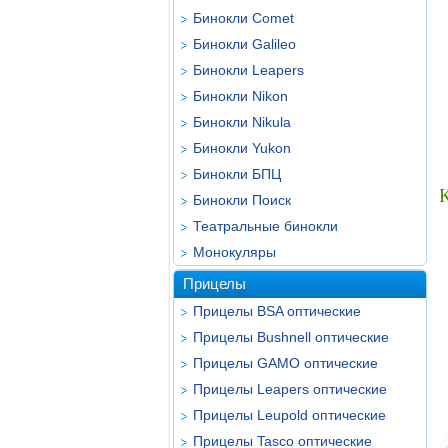
Бинокли Comet
Бинокли Galileo
Бинокли Leapers
Бинокли Nikon
Бинокли Nikula
Бинокли Yukon
Бинокли БПЦ
Бинокли Поиск
Театральные бинокли
Монокуляры
Прицелы
Прицелы BSA оптические
Прицелы Bushnell оптические
Прицелы GAMO оптические
Прицелы Leapers оптические
Прицелы Leupold оптические
Прицелы Tasco оптические