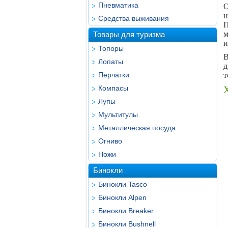
Пневматика
О
н
Средства выживания
П
м
Товары для туризма
и
Топоры
В
Лопаты
д
Перчатки
т
Компасы
Лупы
Мультитулы
Металлическая посуда
Огниво
Ножи
Бинокли
Бинокли Tasco
Бинокли Alpen
Бинокли Breaker
Бинокли Bushnell