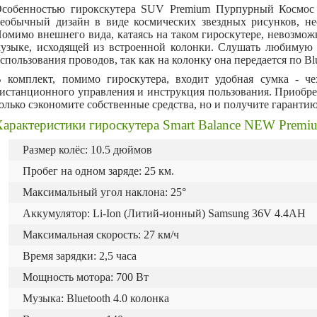
собенностью гирокскутера SUV Premium Пурпурный Космос 1
еобычный дизайн в виде космических звездных рисунков, н
омимо внешнего вида, катаясь на таком гироскутере, невозмож
узыке, исходящей из встроенной колонки. Слушать любимую 
спользования проводов, так как на колонку она передается по Blu
 комплект, помимо гироскутера, входит удобная сумка - чех
истанционного управления и инструкция пользования. Приобрет
олько сэкономите собственные средства, но и получите гарантию
Характеристики гироскутера Smart Balance NEW Premi
Размер колёс: 10.5 дюймов
Пробег на одном заряде: 25 км.
Максимальный угол наклона: 25°
Аккумулятор: Li-Ion (Литий-ионный) Samsung 36V 4.4AH
Максимальная скорость: 27 км/ч
Время зарядки: 2,5 часа
Мощность мотора: 700 Вт
Музыка: Bluetooth 4.0 колонка