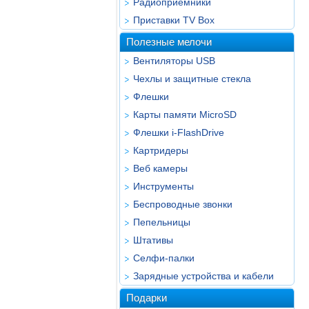
Радиоприёмники
Приставки TV Box
Полезные мелочи
Вентиляторы USB
Чехлы и защитные стекла
Флешки
Карты памяти MicroSD
Флешки i-FlashDrive
Картридеры
Веб камеры
Инструменты
Беспроводные звонки
Пепельницы
Штативы
Селфи-палки
Зарядные устройства и кабели
Подарки