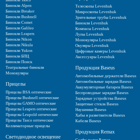
Бинокли Alpen
Телескопы Levenhuk
Бинокли Breaker
Микроскопы Levenhuk
Бинокли Bushnell
Зрительные трубы Levenhuk
Бинокли Comet
Бинокли Levenhuk
Бинокли Galileo
Компасы Levenhuk
Бинокли Leapers
Лупы Levenhuk
Бинокли Nikon
Монокуляры Levenhuk
Бинокли Nikula
Окуляры Levenhuk
Бинокли Yukon
Цифровые камеры Levenhuk
Бинокли БПЦ
Аксессуары Levenhuk
Бинокли Поиск
Театральные бинокли
Продукция Baseus
Монокуляры
Автомобильные держатели Baseus
Автомобильные зарядки Baseus
Прицелы
Аккумуляторные батареи Baseus
Прицелы BSA оптические
Беспроводные зарядки Baseus
Прицелы Bushnell оптические
Зарядные устройства Baseus
Прицелы GAMO оптические
Защитные стекла Baseus
Прицелы Leapers оптические
Наушники Baseus
Прицелы Leupold оптические
Хабы и разветвители Baseus
Прицелы Tasco оптические
Кабели Baseus
Коллиматорные прицелы
Продукция Remax
Светодиодное освещение
Селфи-палки Remax