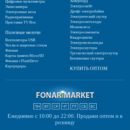
Ховерборд
Цифровые мультиметры
Электроскейт
Экшн камеры
Дрифт электробайки
Электронные весы
Электрический скутер
Радиоприёмники
Электроснегоходы
Приставки TV Box
Моноколеса
Полезные мелочи
Электросамокаты
Квадроциклы
Вентиляторы USB
Электровелосипеды
Чехлы и защитные стекла
Электроскутеры
Флешки
Трехколесный электроскутер
Карты памяти MicroSD
Бензиновые скутеры
Флешки i-FlashDrive
Картридеры
КУПИТЬ ОПТОМ
Ежедневно с 10:00 до 22:00.
Продажи оптом и в
розницу