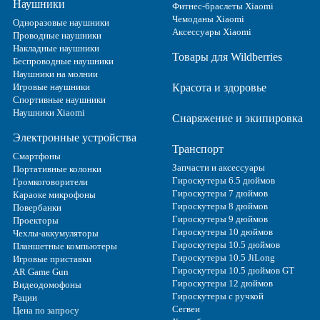
Наушники
Фитнес-браслеты Xiaomi
Чемоданы Xiaomi
Одноразовые наушники
Аксессуары Xiaomi
Проводные наушники
Накладные наушники
Товары для Wildberries
Беспроводные наушники
Наушники на молнии
Игровые наушники
Красота и здоровье
Спортивные наушники
Наушники Xiaomi
Снаряжение и экипировка
Электронные устройства
Транспорт
Смартфоны
Запчасти и аксессуары
Портативные колонки
Гироскутеры 6.5 дюймов
Громкоговорители
Гироскутеры 7 дюймов
Караоке микрофоны
Гироскутеры 8 дюймов
Повербанки
Гироскутеры 9 дюймов
Проекторы
Гироскутеры 10 дюймов
Чехлы-аккумуляторы
Гироскутеры 10.5 дюймов
Планшетные компьютеры
Гироскутеры 10.5 JiLong
Игровые приставки
Гироскутеры 10.5 дюймов GT
AR Game Gun
Гироскутеры 12 дюймов
Видеодомофоны
Гироскутеры с ручкой
Рации
Сегвеи
Цена по запросу