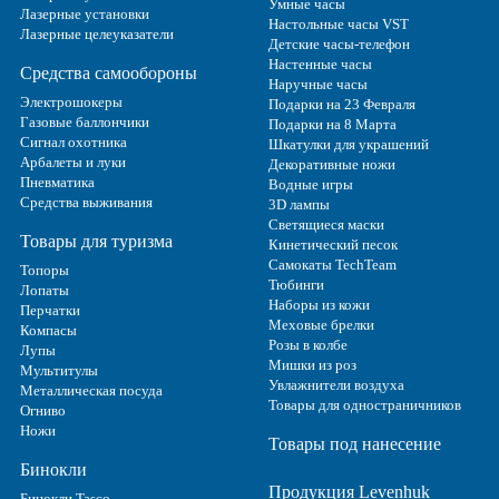
Умные часы
Лазерные установки
Настольные часы VST
Лазерные целеуказатели
Детские часы-телефон
Настенные часы
Средства самообороны
Наручные часы
Электрошокеры
Подарки на 23 Февраля
Газовые баллончики
Подарки на 8 Марта
Сигнал охотника
Шкатулки для украшений
Арбалеты и луки
Декоративные ножи
Пневматика
Водные игры
Средства выживания
3D лампы
Светящиеся маски
Товары для туризма
Кинетический песок
Самокаты TechTeam
Топоры
Тюбинги
Лопаты
Наборы из кожи
Перчатки
Меховые брелки
Компасы
Розы в колбе
Лупы
Мишки из роз
Мультитулы
Увлажнители воздуха
Металлическая посуда
Товары для одностраничников
Огниво
Ножи
Товары под нанесение
Бинокли
Продукция Levenhuk
Бинокли Tasco