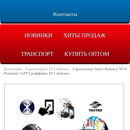
Контакты
НОВИНКИ
ХИТЫ ПРОДАЖ
ТРАНСПОРТ
КУПИТЬ ОПТОМ
Транспорт
Гироскутеры 10.5 дюймов
Гироскутер Smart Balance NEW
Premium +APP Граффити 10.5 дюймов