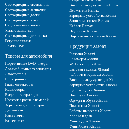
Светодиодные светильники
Внешние аккумуляторы Remax
Светодиодные лампочки
Держатели Remax
Светодиодные доски
Зарядные устройства Remax
Светодиодная лента
Защитные стекла Remax
Садовые светильники
Кабели Remax
Умные лампочки
Наушники Remax
Светодиодные установки
Портативные колонки Remax
Бегущие строки
Лампы USB
Продукция Xiaomi
Рюкзаки Xiaomi
Товары для автомобиля
IP-камеры Xiaomi
Портативные DVD плееры
Wi-Fi роутеры Xiaomi
Автомобильные телевизоры
Бытовая техника Xiaomi
Алкотестеры
Чайники и термосы Xiaomi
Парктроники
Внешние аккумуляторы Xiaomi
Радар-детекторы
Зарядные устройства Xiaomi
Навигаторы
Зубные щетки Xiaomi
Видеорегистраторы
Ноутбуки Xiaomi
Номерная рамка с камерой
Одежда и обувь Xiaomi
Зеркало видеорегистратор
Полотенца Xiaomi
Держатели
Роботы-пылесосы Xiaomi
Инверторы
Уборка в доме
Разветвители
Умный дом Xiaomi
Умный свет Xiaomi