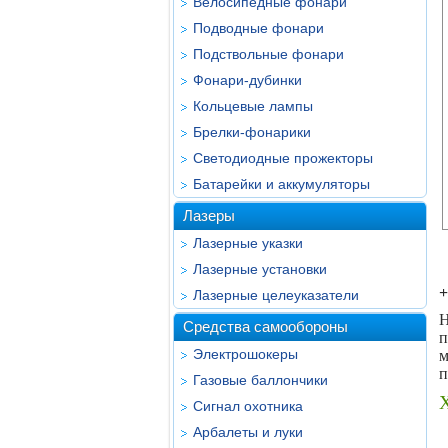
Велосипедные фонари
Подводные фонари
Подствольные фонари
Фонари-дубинки
Кольцевые лампы
Брелки-фонарики
Светодиодные прожекторы
Батарейки и аккумуляторы
Лазеры
Лазерные указки
Лазерные установки
+
Лазерные целеуказатели
Н
Средства самообороны
п
Электрошокеры
м
п
Газовые баллончики
Сигнал охотника
Арбалеты и луки