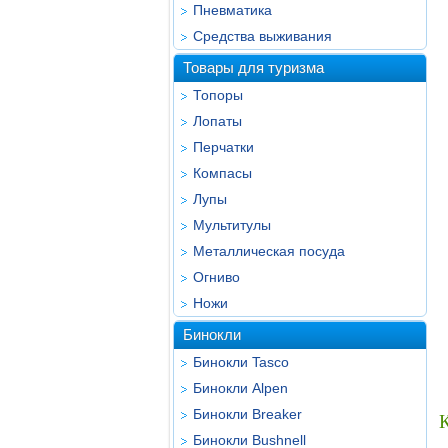
Пневматика
Средства выживания
Товары для туризма
Топоры
Лопаты
Перчатки
Компасы
Лупы
Мультитулы
Металлическая посуда
Огниво
Ножи
Бинокли
Бинокли Tasco
Бинокли Alpen
Бинокли Breaker
Бинокли Bushnell