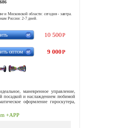
686
е и Московской области: сегодня - завтра.
нам России: 2-7 дней.
10 500
ить
Р
9 000
ить оптом
Р
деальное, маневренное управление,
кой посадкой и наслаждением любимой
атическое оформление гироскутера,
ium +APP