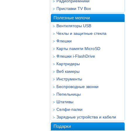
Радиоприёмники
Приставки TV Box
Полезные мелочи
Вентиляторы USB
Чехлы и защитные стекла
Флешки
Карты памяти MicroSD
Флешки i-FlashDrive
Картридеры
Веб камеры
Инструменты
Беспроводные звонки
Пепельницы
Штативы
Селфи-палки
Зарядные устройства и кабели
Подарки