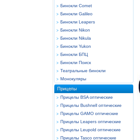
Бинокли Comet
Бинокли Galileo
Бинокли Leapers
Бинокли Nikon
Бинокли Nikula
Бинокли Yukon
Бинокли БПЦ
Бинокли Поиск
Театральные бинокли
Монокуляры
Прицелы
Прицелы BSA оптические
Прицелы Bushnell оптические
Прицелы GAMO оптические
Прицелы Leapers оптические
Прицелы Leupold оптические
Прицелы Tasco оптические