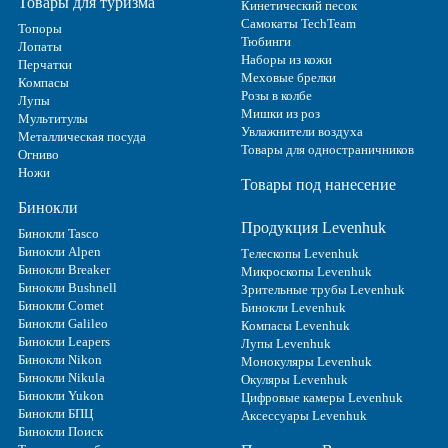
Товары для туризма
Кинетический песок
Самокаты TechTeam
Топоры
Тюбинги
Лопаты
Наборы из кожи
Перчатки
Меховые брелки
Компасы
Розы в колбе
Лупы
Мишки из роз
Мультитулы
Увлажнители воздуха
Металлическая посуда
Товары для одностраничников
Огниво
Ножи
Товары под нанесение
Бинокли
Продукция Levenhuk
Бинокли Tasco
Бинокли Alpen
Телескопы Levenhuk
Бинокли Breaker
Микроскопы Levenhuk
Бинокли Bushnell
Зрительные трубы Levenhuk
Бинокли Comet
Бинокли Levenhuk
Бинокли Galileo
Компасы Levenhuk
Бинокли Leapers
Лупы Levenhuk
Бинокли Nikon
Монокуляры Levenhuk
Бинокли Nikula
Окуляры Levenhuk
Бинокли Yukon
Цифровые камеры Levenhuk
Бинокли БПЦ
Аксессуары Levenhuk
Бинокли Поиск