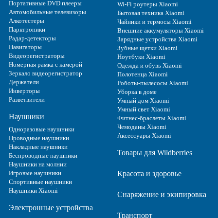
Портативные DVD плееры
Wi-Fi роутеры Xiaomi
Автомобильные телевизоры
Бытовая техника Xiaomi
Алкотестеры
Чайники и термосы Xiaomi
Парктроники
Внешние аккумуляторы Xiaomi
Радар-детекторы
Зарядные устройства Xiaomi
Навигаторы
Зубные щетки Xiaomi
Видеорегистраторы
Ноутбуки Xiaomi
Номерная рамка с камерой
Одежда и обувь Xiaomi
Зеркало видеорегистратор
Полотенца Xiaomi
Держатели
Роботы-пылесосы Xiaomi
Инверторы
Уборка в доме
Разветвители
Умный дом Xiaomi
Умный свет Xiaomi
Наушники
Фитнес-браслеты Xiaomi
Чемоданы Xiaomi
Одноразовые наушники
Аксессуары Xiaomi
Проводные наушники
Накладные наушники
Товары для Wildberries
Беспроводные наушники
Наушники на молнии
Игровые наушники
Красота и здоровье
Спортивные наушники
Наушники Xiaomi
Снаряжение и экипировка
Электронные устройства
Транспорт