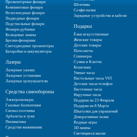
Прожекторные фонари
Штативы
Кемпинговые фонари
Селфи-палки
Велосипедные фонари
Зарядные устройства и кабели
Подводные фонари
Подствольные фонари
Подарки
Фонари-дубинки
Ёлки искусственные
Кольцевые лампы
Женские товары
Брелки-фонарики
Детские товары
Светодиодные прожекторы
Попсокеты
Батарейки и аккумуляторы
Спиннеры
Лазеры
Сумки и Клатчи
Кошельки
Лазерные указки
Умные часы
Лазерные установки
Настольные часы VST
Лазерные целеуказатели
Детские часы-телефон
Настенные часы
Средства самообороны
Наручные часы
Электрошокеры
Подарки на 23 Февраля
Газовые баллончики
Подарки на 8 Марта
Сигнал охотника
Шкатулки для украшений
Арбалеты и луки
Декоративные ножи
Пневматика
Водные игры
Средства выживания
3D лампы
Светящиеся маски