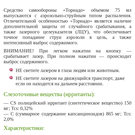
Средство самообороны «Торнадо» объемом 75 мл
выпускаются с аэрозольно-струйным типом распыления.
Отличительной особенностью «Торнадо» является наличие
дополнительной защиты от случайного срабатывания, а
также
лазерного целеуказателя (ЛЦУ), что обеспечивает
точное попадание струи аэрозоли в цель, а также
интенсивный выброс содержимого.
ВНИМАНИЕ! При легком нажатии на кнопку —
срабатывает лазер. При полном нажатии — происходит
выброс содержимого.
НЕ светите лазером в глаза людям или животным.
НЕ светите лазером на движущийся транспорт, даже
если он находится на дальнем расстоянии.
Слезоточивые вещества (ирританты):
— CS полицейский ирритант (синтетическое вещество) 150
мг; Tcs: 0,32%
— C (суммарное содержание капсаициноидов) 865 мг; Tcs:
2,0%
Характеристики: