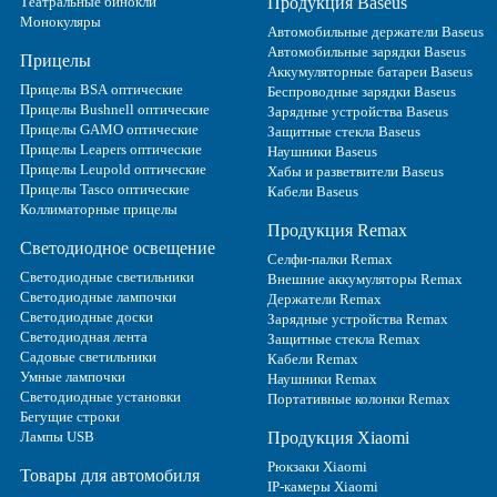
Театральные бинокли
Продукция Baseus
Монокуляры
Автомобильные держатели Baseus
Автомобильные зарядки Baseus
Прицелы
Аккумуляторные батареи Baseus
Прицелы BSA оптические
Беспроводные зарядки Baseus
Прицелы Bushnell оптические
Зарядные устройства Baseus
Прицелы GAMO оптические
Защитные стекла Baseus
Прицелы Leapers оптические
Наушники Baseus
Прицелы Leupold оптические
Хабы и разветвители Baseus
Прицелы Tasco оптические
Кабели Baseus
Коллиматорные прицелы
Продукция Remax
Светодиодное освещение
Селфи-палки Remax
Светодиодные светильники
Внешние аккумуляторы Remax
Светодиодные лампочки
Держатели Remax
Светодиодные доски
Зарядные устройства Remax
Светодиодная лента
Защитные стекла Remax
Садовые светильники
Кабели Remax
Умные лампочки
Наушники Remax
Светодиодные установки
Портативные колонки Remax
Бегущие строки
Лампы USB
Продукция Xiaomi
Рюкзаки Xiaomi
Товары для автомобиля
IP-камеры Xiaomi