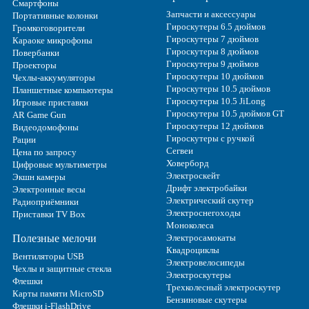
Смартфоны
Запчасти и аксессуары
Портативные колонки
Гироскутеры 6.5 дюймов
Громкоговорители
Гироскутеры 7 дюймов
Караоке микрофоны
Гироскутеры 8 дюймов
Повербанки
Гироскутеры 9 дюймов
Проекторы
Гироскутеры 10 дюймов
Чехлы-аккумуляторы
Гироскутеры 10.5 дюймов
Планшетные компьютеры
Гироскутеры 10.5 JiLong
Игровые приставки
Гироскутеры 10.5 дюймов GT
AR Game Gun
Гироскутеры 12 дюймов
Видеодомофоны
Гироскутеры с ручкой
Рации
Сегвеи
Цена по запросу
Ховерборд
Цифровые мультиметры
Электроскейт
Экшн камеры
Дрифт электробайки
Электронные весы
Электрический скутер
Радиоприёмники
Электроснегоходы
Приставки TV Box
Моноколеса
Полезные мелочи
Электросамокаты
Квадроциклы
Вентиляторы USB
Электровелосипеды
Чехлы и защитные стекла
Электроскутеры
Флешки
Трехколесный электроскутер
Карты памяти MicroSD
Бензиновые скутеры
Флешки i-FlashDrive