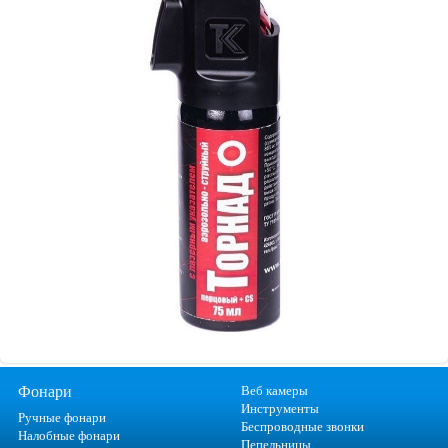
Фонари
Веб камеры
Инструменты
Ручные фонари
Беспроводные звонки
Налобные фонари
Пепельницы