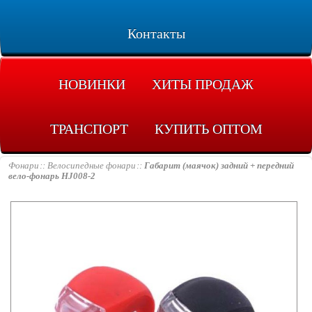
Контакты
НОВИНКИ
ХИТЫ ПРОДАЖ
ТРАНСПОРТ
КУПИТЬ ОПТОМ
Фонари
Велосипедные фонари
Габарит (маячок) задний + передний
вело-фонарь HJ008-2