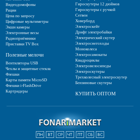
Гироскутеры 12 дюймов
Видеодомофоны
Гироскутеры с ручкой
Рации
Сегвеи
Цена по запросу
Ховерборд
Цифровые мультиметры
Электроскейт
Экшн камеры
Дрифт электробайки
Электронные весы
Электрический скутер
Радиоприёмники
Электроснегоходы
Приставки TV Box
Моноколеса
Полезные мелочи
Электросамокаты
Квадроциклы
Вентиляторы USB
Электровелосипеды
Чехлы и защитные стекла
Электроскутеры
Флешки
Трехколесный электроскутер
Карты памяти MicroSD
Бензиновые скутеры
Флешки i-FlashDrive
Картридеры
КУПИТЬ ОПТОМ