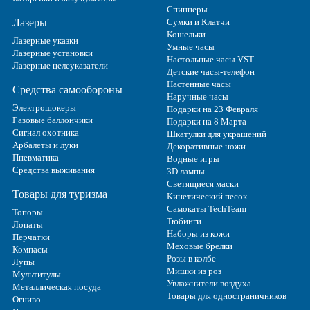
Спиннеры
Лазеры
Сумки и Клатчи
Кошельки
Лазерные указки
Умные часы
Лазерные установки
Настольные часы VST
Лазерные целеуказатели
Детские часы-телефон
Настенные часы
Средства самообороны
Наручные часы
Электрошокеры
Подарки на 23 Февраля
Газовые баллончики
Подарки на 8 Марта
Сигнал охотника
Шкатулки для украшений
Арбалеты и луки
Декоративные ножи
Пневматика
Водные игры
Средства выживания
3D лампы
Светящиеся маски
Товары для туризма
Кинетический песок
Самокаты TechTeam
Топоры
Тюбинги
Лопаты
Наборы из кожи
Перчатки
Меховые брелки
Компасы
Розы в колбе
Лупы
Мишки из роз
Мультитулы
Увлажнители воздуха
Металлическая посуда
Товары для одностраничников
Огниво