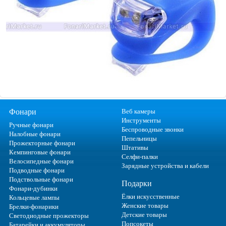
Фонари
Веб камеры
Инструменты
Ручные фонари
Беспроводные звонки
Налобные фонари
Пепельницы
Прожекторные фонари
Штативы
Кемпинговые фонари
Селфи-палки
Велосипедные фонари
Зарядные устройства и кабели
Подводные фонари
Подствольные фонари
Подарки
Фонари-дубинки
Ёлки искусственные
Кольцевые лампы
Женские товары
Брелки-фонарики
Детские товары
Светодиодные прожекторы
Попсокеты
Батарейки и аккумуляторы