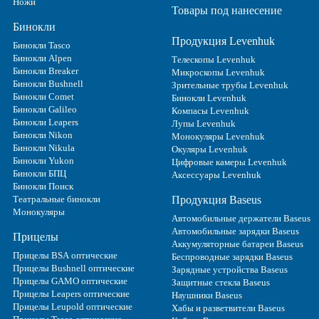
Ножи
Товары под нанесение
Бинокли
Продукция Levenhuk
Бинокли Tasco
Бинокли Alpen
Телескопы Levenhuk
Бинокли Breaker
Микроскопы Levenhuk
Бинокли Bushnell
Зрительные трубы Levenhuk
Бинокли Comet
Бинокли Levenhuk
Бинокли Galileo
Компасы Levenhuk
Бинокли Leapers
Лупы Levenhuk
Бинокли Nikon
Монокуляры Levenhuk
Бинокли Nikula
Окуляры Levenhuk
Бинокли Yukon
Цифровые камеры Levenhuk
Бинокли БПЦ
Аксессуары Levenhuk
Бинокли Поиск
Театральные бинокли
Продукция Baseus
Монокуляры
Автомобильные держатели Baseus
Автомобильные зарядки Baseus
Прицелы
Аккумуляторные батареи Baseus
Прицелы BSA оптические
Беспроводные зарядки Baseus
Прицелы Bushnell оптические
Зарядные устройства Baseus
Прицелы GAMO оптические
Защитные стекла Baseus
Прицелы Leapers оптические
Наушники Baseus
Прицелы Leupold оптические
Хабы и разветвители Baseus