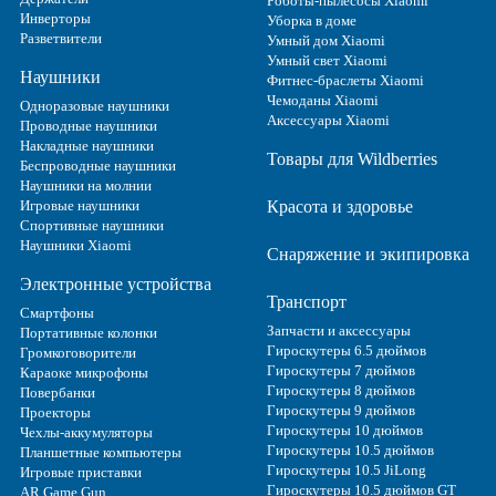
Роботы-пылесосы Xiaomi
Инверторы
Уборка в доме
Разветвители
Умный дом Xiaomi
Умный свет Xiaomi
Наушники
Фитнес-браслеты Xiaomi
Чемоданы Xiaomi
Одноразовые наушники
Аксессуары Xiaomi
Проводные наушники
Накладные наушники
Товары для Wildberries
Беспроводные наушники
Наушники на молнии
Игровые наушники
Красота и здоровье
Спортивные наушники
Наушники Xiaomi
Снаряжение и экипировка
Электронные устройства
Транспорт
Смартфоны
Запчасти и аксессуары
Портативные колонки
Гироскутеры 6.5 дюймов
Громкоговорители
Гироскутеры 7 дюймов
Караоке микрофоны
Гироскутеры 8 дюймов
Повербанки
Гироскутеры 9 дюймов
Проекторы
Гироскутеры 10 дюймов
Чехлы-аккумуляторы
Гироскутеры 10.5 дюймов
Планшетные компьютеры
Гироскутеры 10.5 JiLong
Игровые приставки
Гироскутеры 10.5 дюймов GT
AR Game Gun