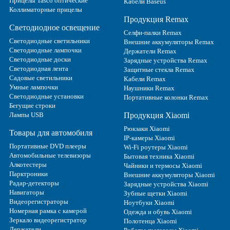
Прицелы Tasco оптические
Кабели Baseus
Коллиматорные прицелы
Продукция Remax
Светодиодное освещение
Селфи-палки Remax
Светодиодные светильники
Внешние аккумуляторы Remax
Светодиодные лампочки
Держатели Remax
Светодиодные доски
Зарядные устройства Remax
Светодиодная лента
Защитные стекла Remax
Садовые светильники
Кабели Remax
Умные лампочки
Наушники Remax
Светодиодные установки
Портативные колонки Remax
Бегущие строки
Лампы USB
Продукция Xiaomi
Рюкзаки Xiaomi
Товары для автомобиля
IP-камеры Xiaomi
Портативные DVD плееры
Wi-Fi роутеры Xiaomi
Автомобильные телевизоры
Бытовая техника Xiaomi
Алкотестеры
Чайники и термосы Xiaomi
Парктроники
Внешние аккумуляторы Xiaomi
Радар-детекторы
Зарядные устройства Xiaomi
Навигаторы
Зубные щетки Xiaomi
Видеорегистраторы
Ноутбуки Xiaomi
Номерная рамка с камерой
Одежда и обувь Xiaomi
Зеркало видеорегистратор
Полотенца Xiaomi
Держатели