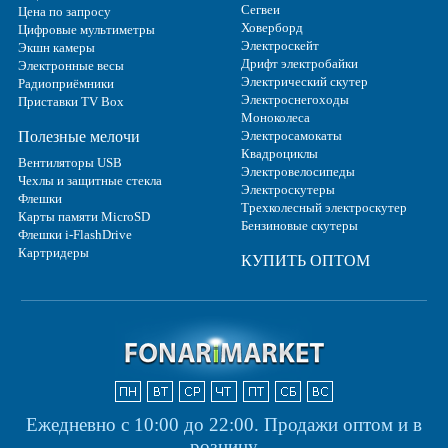
Сегвеи
Цена по запросу
Ховерборд
Цифровые мультиметры
Электроскейт
Экшн камеры
Дрифт электробайки
Электронные весы
Электрический скутер
Радиоприёмники
Электроснегоходы
Приставки TV Box
Моноколеса
Полезные мелочи
Электросамокаты
Квадроциклы
Вентиляторы USB
Электровелосипеды
Чехлы и защитные стекла
Электроскутеры
Флешки
Трехколесный электроскутер
Карты памяти MicroSD
Бензиновые скутеры
Флешки i-FlashDrive
Картридеры
КУПИТЬ ОПТОМ
Ежедневно с 10:00 до 22:00.
Продажи оптом и в
розницу