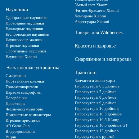
Умный свет Xiaomi
Наушники
Фитнес-браслеты Xiaomi
Чемоданы Xiaomi
Одноразовые наушники
Аксессуары Xiaomi
Проводные наушники
Накладные наушники
Товары для Wildberries
Беспроводные наушники
Наушники на молнии
Игровые наушники
Красота и здоровье
Спортивные наушники
Наушники Xiaomi
Снаряжение и экипировка
Электронные устройства
Транспорт
Смартфоны
Запчасти и аксессуары
Портативные колонки
Гироскутеры 6.5 дюймов
Громкоговорители
Гироскутеры 7 дюймов
Караоке микрофоны
Гироскутеры 8 дюймов
Повербанки
Гироскутеры 9 дюймов
Проекторы
Гироскутеры 10 дюймов
Чехлы-аккумуляторы
Гироскутеры 10.5 дюймов
Планшетные компьютеры
Гироскутеры 10.5 JiLong
Игровые приставки
Гироскутеры 10.5 дюймов GT
AR Game Gun
Гироскутеры 12 дюймов
Видеодомофоны
Гироскутеры с ручкой
Рации