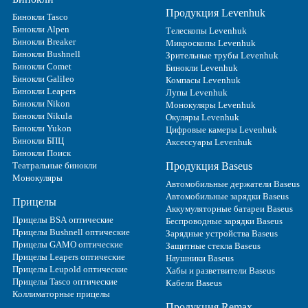
Продукция Levenhuk
Бинокли Tasco
Бинокли Alpen
Телескопы Levenhuk
Бинокли Breaker
Микроскопы Levenhuk
Бинокли Bushnell
Зрительные трубы Levenhuk
Бинокли Comet
Бинокли Levenhuk
Бинокли Galileo
Компасы Levenhuk
Бинокли Leapers
Лупы Levenhuk
Бинокли Nikon
Монокуляры Levenhuk
Бинокли Nikula
Окуляры Levenhuk
Бинокли Yukon
Цифровые камеры Levenhuk
Бинокли БПЦ
Аксессуары Levenhuk
Бинокли Поиск
Театральные бинокли
Продукция Baseus
Монокуляры
Автомобильные держатели Baseus
Автомобильные зарядки Baseus
Прицелы
Аккумуляторные батареи Baseus
Прицелы BSA оптические
Беспроводные зарядки Baseus
Прицелы Bushnell оптические
Зарядные устройства Baseus
Прицелы GAMO оптические
Защитные стекла Baseus
Прицелы Leapers оптические
Наушники Baseus
Прицелы Leupold оптические
Хабы и разветвители Baseus
Прицелы Tasco оптические
Кабели Baseus
Коллиматорные прицелы
Продукция Remax