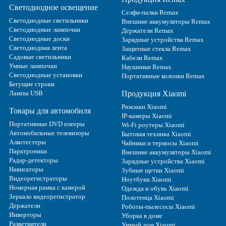
Светодиодное освещение
Селфи-палки Remax
Светодиодные светильники
Внешние аккумуляторы Remax
Светодиодные лампочки
Держатели Remax
Светодиодные доски
Зарядные устройства Remax
Светодиодная лента
Защитные стекла Remax
Садовые светильники
Кабели Remax
Умные лампочки
Наушники Remax
Светодиодные установки
Портативные колонки Remax
Бегущие строки
Лампы USB
Продукция Xiaomi
Рюкзаки Xiaomi
Товары для автомобиля
IP-камеры Xiaomi
Портативные DVD плееры
Wi-Fi роутеры Xiaomi
Автомобильные телевизоры
Бытовая техника Xiaomi
Алкотестеры
Чайники и термосы Xiaomi
Парктроники
Внешние аккумуляторы Xiaomi
Радар-детекторы
Зарядные устройства Xiaomi
Навигаторы
Зубные щетки Xiaomi
Видеорегистраторы
Ноутбуки Xiaomi
Номерная рамка с камерой
Одежда и обувь Xiaomi
Зеркало видеорегистратор
Полотенца Xiaomi
Держатели
Роботы-пылесосы Xiaomi
Инверторы
Уборка в доме
Разветвители
Умный дом Xiaomi