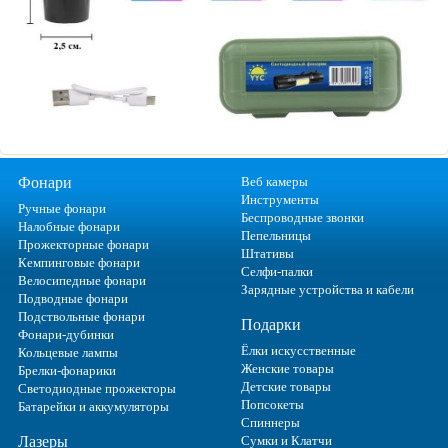
Фонари
Веб камеры
Инструменты
Ручные фонари
Беспроводные звонки
Налобные фонари
Пепельницы
Прожекторные фонари
Штативы
Кемпинговые фонари
Селфи-палки
Велосипедные фонари
Зарядные устройства и кабели
Подводные фонари
Подствольные фонари
Подарки
Фонари-дубинки
Ёлки искусственные
Кольцевые лампы
Женские товары
Брелки-фонарики
Детские товары
Светодиодные прожекторы
Попсокеты
Батарейки и аккумуляторы
Спиннеры
Лазеры
Сумки и Клатчи