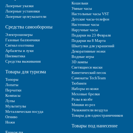
Кошельки
Лазерные указки
Умные часы
Лазерные установки
Настольные часы VST
Лазерные целеуказатели
Детские часы-телефон
Настенные часы
Средства самообороны
Наручные часы
Электрошокеры
Подарки на 23 Февраля
Газовые баллончики
Подарки на 8 Марта
Сигнал охотника
Шкатулки для украшений
Арбалеты и луки
Декоративные ножи
Пневматика
Водные игры
Средства выживания
3D лампы
Светящиеся маски
Товары для туризма
Кинетический песок
Самокаты TechTeam
Топоры
Тюбинги
Лопаты
Наборы из кожи
Перчатки
Меховые брелки
Компасы
Розы в колбе
Лупы
Мишки из роз
Мультитулы
Увлажнители воздуха
Металлическая посуда
Товары для одностраничников
Огниво
Ножи
Товары под нанесение
Бинокли